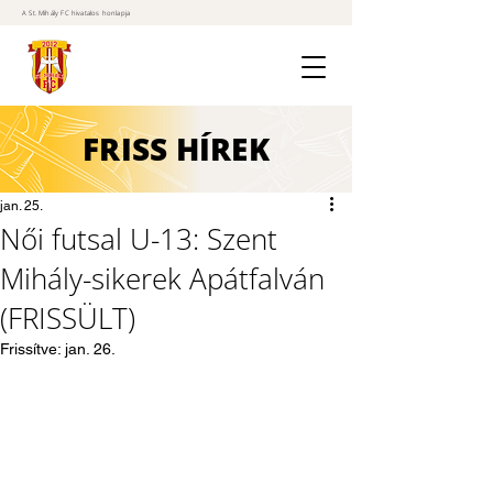
A St. Mihály FC hivatalos honlapja
FRISS
HÍREK
jan. 25.
Női futsal U-13: Szent
Mihály-sikerek Apátfalván
(FRISSÜLT)
Frissítve:
jan. 26.