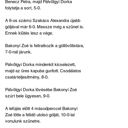
Benecz Petra, majd Pálvölgyi Dorka 
folytatja a sort, 5-0.
A 6-os számú Szakács Alexandra újabb 
góljával már 6-0. Messze még a szünet is. 
Ennek kiütés lesz a vége.
Bakonyi Zoé is feliratkozik a góllövőlistára, 
7-0-nál járunk.
Pálvölgyi Dorka mindenkit kicselezett, 
majd az üres kapuba gurított. Csodálatos 
csatárteljesítmény, 8-0.
Pálvölgyi Dorka lövésébe Bakonyi Zoé 
szúrt bele ügyesen, 9-0.
A lefújás előtt 4 másodperccel Bakonyi 
Zoé lőtte a félidő utolsó gólját, 10-0-lal 
vonulunk szünetre.