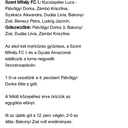
Szent Mihály FC I.:
 Kocsispéter Luca - 
Pálvölgyi Dorka, Zámbó Krisztina, 
Szakács Alexandra, Dudás Lívia, Bakonyi 
Zoé, Benecz Petra, Ludvig Jázmin.
Gólszerzőink:
 Pálvölgyi Dorka 3, Bakonyi 
Zoé, Dudás Lívia, Zámbó Krisztina
Az első két mérkőzés győztese, a Szent 
Mihály FC I. és a Gyulai Amazonok 
találkozik a torna negyedik 
összecsapásán.
1-0-ra vezetünk a 4. percben! Pálvölgyi 
Dorka lőtte a gólt.
A félidő közepéhez érve őrizzük az 
egygólos előnyt.
Itt az újabb gól a 12. perc végén, 2-0 az 
állás. Bakonyi Zoé volt eredményes.