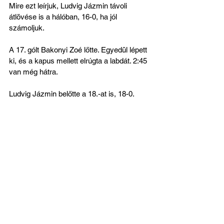
Mire ezt leírjuk, Ludvig Jázmin távoli 
átlövése is a hálóban, 16-0, ha jól 
számoljuk.
A 17. gólt Bakonyi Zoé lőtte. Egyedül lépett 
ki, és a kapus mellett elrúgta a labdát. 2:45 
van még hátra. 
Ludvig Jázmin belőtte a 18.-at is, 18-0. 
Az utolsó két percben már nem esett újabb 
gól. 18-0-ra győztek Pigniczki Zoltán 
tanítványai, akik tehát ma mindhárom 
meccsüket behúzták. Gratulálunk!
15:25: 
Szent Mihály FC II. - Gyulai 
Amazonok 2-1 (2-0)
Szent Mihály FC II.:
 Tóth Nikolett - Kiss 
Judit, Kis Lilla, Pópity Natália, Lajkó 
Boglárka, Frank Rebeka, Szekeres Erina, 