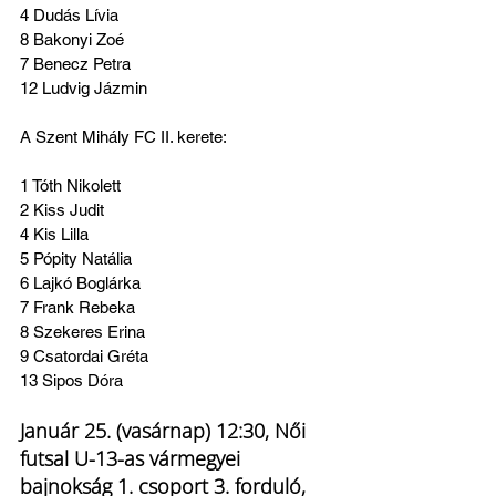
4 Dudás Lívia
8 Bakonyi Zoé
7 Benecz Petra
12 Ludvig Jázmin
A Szent Mihály FC II. kerete:
1 Tóth Nikolett
2 Kiss Judit
4 Kis Lilla
5 Pópity Natália
6 Lajkó Boglárka
7 Frank Rebeka
8 Szekeres Erina
9 Csatordai Gréta
13 Sipos Dóra
Január 25. (vasárnap) 12:30, Női 
futsal U-13-as vármegyei 
bajnokság 1. csoport 3. forduló, 