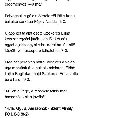
eredményes, 4-0 már.
Potyognak a gólok, 8 méterről lőtt a kapu 
bal alsó sarkába Pópity Natália, 5-0.
Újabb két találat esett. Szekeres Erina 
kétszer egyéni játék után lőtt két gólt, 
egyet a jobb, egyet a bal sarokba. A kettő 
között tíz másodperc telhetett el, 7-0.
Még hét perc van hátra. Mint kés a vajon, 
úgy mentünk át a halasi védelmen. Előbb 
Lajkó Boglárka, majd Szekeres Erina vette 
be a hálót, 9-0.
9-0 lett a vége, a második félidő már 
hengerlés volt a javából. 
14:15: 
Gyulai Amazonok - Szent Mihály 
FC I. 0-6 (0-2)