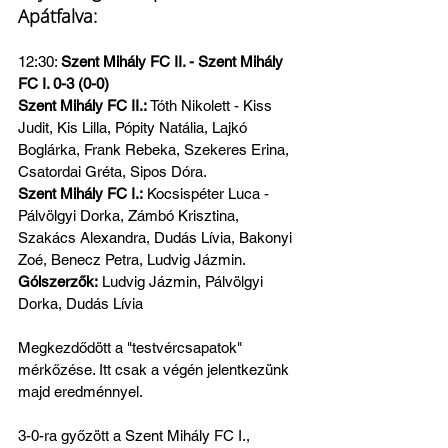
Apátfalva:
12:30: 
Szent Mihály FC II. - Szent Mihály 
FC I. 0-3 (0-0)
Szent Mihály FC II.:
 Tóth Nikolett - Kiss 
Judit, Kis Lilla, Pópity Natália, Lajkó 
Boglárka, Frank Rebeka, Szekeres Erina, 
Csatordai Gréta, Sipos Dóra.
Szent Mihály FC I.:
 Kocsispéter Luca - 
Pálvölgyi Dorka, Zámbó Krisztina, 
Szakács Alexandra, Dudás Lívia, Bakonyi 
Zoé, Benecz Petra, Ludvig Jázmin.
Gólszerzők:
 Ludvig Jázmin, Pálvölgyi 
Dorka, Dudás Lívia
Megkezdődött a "testvércsapatok" 
mérkőzése. Itt csak a végén jelentkezünk 
majd eredménnyel.
3-0-ra győzött a Szent Mihály FC I., 