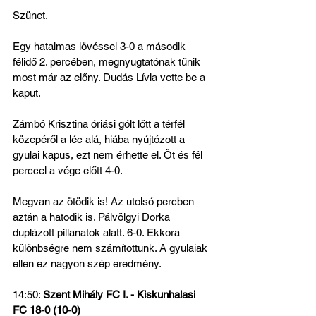
Szünet.
Egy hatalmas lövéssel 3-0 a második 
félidő 2. percében, megnyugtatónak tűnik 
most már az előny. Dudás Lívia vette be a 
kaput.
Zámbó Krisztina óriási gólt lőtt a térfél 
közepéről a léc alá, hiába nyújtózott a 
gyulai kapus, ezt nem érhette el. Öt és fél 
perccel a vége előtt 4-0.
Megvan az ötödik is! Az utolsó percben 
aztán a hatodik is. Pálvölgyi Dorka 
duplázott pillanatok alatt. 6-0. Ekkora 
különbségre nem számítottunk. A gyulaiak 
ellen ez nagyon szép eredmény.
14:50: 
Szent Mihály FC I. - Kiskunhalasi 
FC 18-0 (10-0)