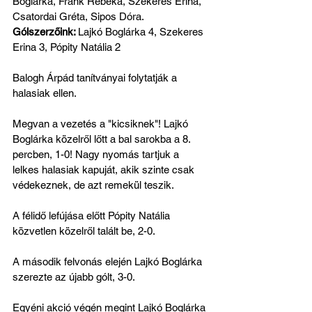
Boglárka, Frank Rebeka, Szekeres Erina, 
Csatordai Gréta, Sipos Dóra.
Gólszerzőink: 
Lajkó Boglárka 4, Szekeres 
Erina 3, Pópity Natália 2
Balogh Árpád tanítványai folytatják a 
halasiak ellen. 
Megvan a vezetés a "kicsiknek"! Lajkó 
Boglárka közelről lőtt a bal sarokba a 8. 
percben, 1-0! Nagy nyomás tartjuk a 
lelkes halasiak kapuját, akik szinte csak 
védekeznek, de azt remekül teszik.
A félidő lefújása előtt Pópity Natália 
közvetlen közelről talált be, 2-0.
A második felvonás elején Lajkó Boglárka 
szerezte az újabb gólt, 3-0.
Egyéni akció végén megint Lajkó Boglárka 