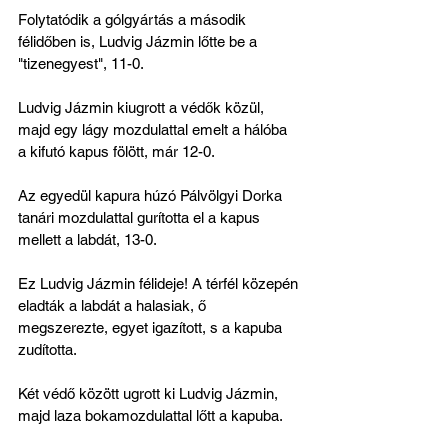
Folytatódik a gólgyártás a második 
félidőben is, Ludvig Jázmin lőtte be a 
"tizenegyest", 11-0.
Ludvig Jázmin kiugrott a védők közül, 
majd egy lágy mozdulattal emelt a hálóba 
a kifutó kapus fölött, már 12-0.
Az egyedül kapura húzó Pálvölgyi Dorka 
tanári mozdulattal gurította el a kapus 
mellett a labdát, 13-0.
Ez Ludvig Jázmin félideje! A térfél közepén 
eladták a labdát a halasiak, ő 
megszerezte, egyet igazított, s a kapuba 
zudította.
Két védő között ugrott ki Ludvig Jázmin, 
majd laza bokamozdulattal lőtt a kapuba.