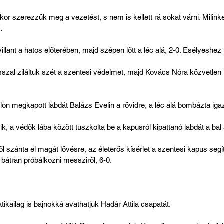
kor szerezzük meg a vezetést, s nem is kellett rá sokat várni. Milink
.
illant a hatos előterében, majd szépen lőtt a léc alá, 2-0. Esélyeshe
sszal ziláltuk szét a szentesi védelmet, majd Kovács Nóra közvetlen kö
lon megkapott labdát Balázs Evelin a rövidre, a léc alá bombázta igaz
, a védők lába között tuszkolta be a kapusról kipattanó labdát a bal 
 szánta el magát lövésre, az életerős kísérlet a szentesi kapus segíts
bátran próbálkozni messziről, 6-0.
kailag is bajnokká avathatjuk Hadár Attila csapatát.