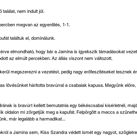
alálat, nem indult jól.
percben megvan az egyenlítés, 1-1.
fát találtuk el, dominálunk.
 érve elmondható, hogy bár a Jamina is igyekszik támadásokat vezetn
dott az elmúlt percekben. Az állás viszont nem változott.
kerül megszerezni a vezetést, pedig nagy erőfeszítéseket tesznek ér
as lövésünket hárította bravúrral a csabaiak kapusa. Megyünk előre
ának is bravúrt kellett bemutatnia egy békéscsabai kísérletnél, majd 
 oldalon mi zörgetjük meg a kapufát. Felpörgött a meccs a szüneth
ünk, már legalább a harmadikat...
ól a Jamina sem, Kiss Szandra védett ismét egy nagyot, szögletre há