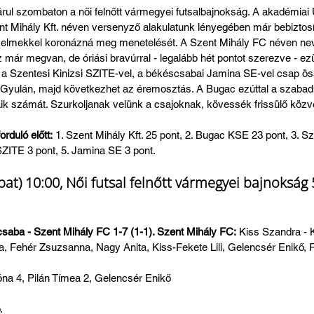
árul szombaton a női felnőtt vármegyei futsalbajnokság. A akadémiai
nt Mihály Kft. néven versenyző alakulatunk lényegében már bebiztosít
zelmekkel koronázná meg menetelését. A Szent Mihály FC néven nev
már megvan, de óriási bravúrral - legalább hét pontot szerezve - ezü
da a Szentesi Kinizsi SZITE-vel, a békéscsabai Jamina SE-vel csap ös
v Gyulán, majd következhet az éremosztás. A Bugac ezúttal a szaba
aik számát. Szurkoljanak velünk a csajoknak, kövessék frissülő közve
orduló előtt:
 1. Szent Mihály Kft. 25 pont, 2. Bugac KSE 23 pont, 3. S
 SZITE 3 pont, 5. Jamina SE 3 pont. 
at) 10:00, Női futsal felnőtt vármegyei bajnokság 5
aba - Szent Mihály FC 1-7 (1-1). Szent Mihály FC:
 Kiss Szandra -
ea, Fehér Zsuzsanna, Nagy Anita, Kiss-Fekete Lili, Gelencsér Enikő,
na 4, Pilán Tímea 2, Gelencsér Enikő
.