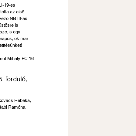
 U-19-es 
otta az első 
ező NB III-as 
stösre is 
sze, s egy 
dnapos, ők már 
títésünket!
zent Mihály FC 16 
. forduló, 
 Kovács Rebeka, 
 Rabi Ramóna. 