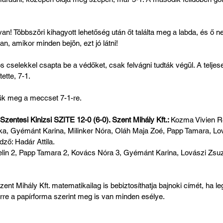
 Többszöri kihagyott lehetőség után őt találta meg a labda, és ő nem
, amikor minden bejön, ezt jó látni!
os cselekkel csapta be a védőket, csak felvágni tudták végül. A teljes
ette, 7-1.
ük meg a meccset 7-1-re.
 Szentesi Kinizsi SZITE 12-0 (6-0). Szent Mihály Kft.: 
Kozma Vivien Re
ka, Gyémánt Karina, Milinker Nóra, Oláh Maja Zoé, Papp Tamara, Lo
dző: Hadár Attila.
elin 2, Papp Tamara 2, Kovács Nóra 3, Gyémánt Karina, Lovászi Zsuz
ent Mihály Kft. matematikailag is bebiztosíthatja bajnoki címét, ha le
rre a papírforma szerint meg is van minden esélye.