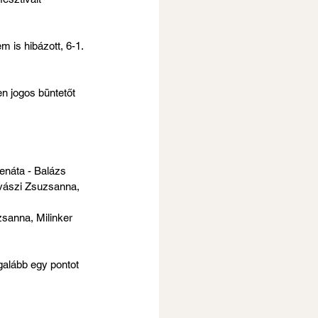
 is hibázott, 6-1. 
en jogos büntetőt 
náta - Balázs 
vászi Zsuzsanna, 
sanna, Milinker 
galább egy pontot 