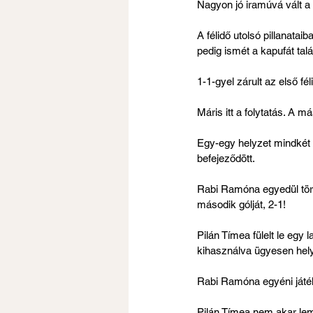
Nagyon jó iramúvá vált a 
A félidő utolsó pillanatai
pedig ismét a kapufát talá
1-1-gyel zárult az első fél
Máris itt a folytatás. A 
Egy-egy helyzet mindkét 
befejeződött. 
Rabi Ramóna egyedül tört
második gólját, 2-1!
Pilán Tímea fülelt le egy l
kihasználva ügyesen hely
Rabi Ramóna egyéni játék 
Pilán Tímea nem akar lem