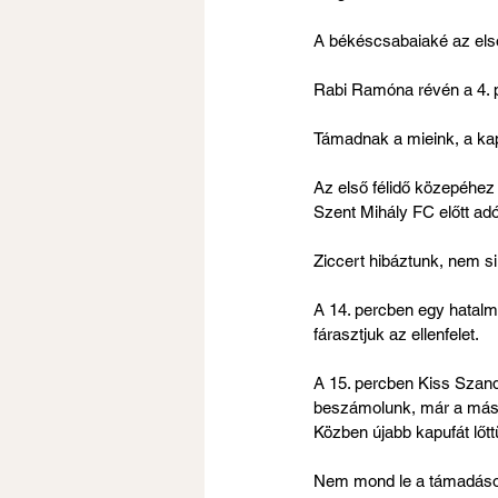
A békéscsabaiaké az első t
Rabi Ramóna révén a 4. 
Támadnak a mieink, a kapu
Az első félidő közepéhez
Szent Mihály FC előtt adó
Ziccert hibáztunk, nem si
A 14. percben egy hatalm
fárasztjuk az ellenfelet.
A 15. percben Kiss Szandr
beszámolunk, már a másik
Közben újabb kapufát lőtt
Nem mond le a támadásokr