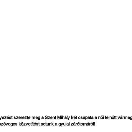
yezést szerezte meg a Szent Mihály két csapata a női felnőtt vármeg
szöveges közvetítést adtunk a gyulai zárótornáról!