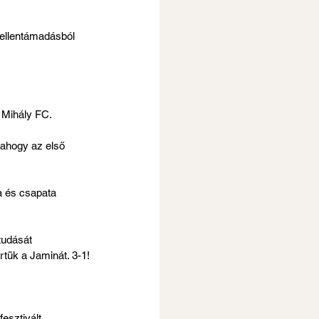
z ellentámadásból 
t Mihály FC.
 ahogy az első 
a és csapata 
tudását 
tük a Jaminát. 3-1!
esztivált 