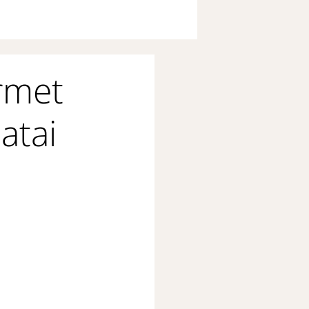
érmet
atai