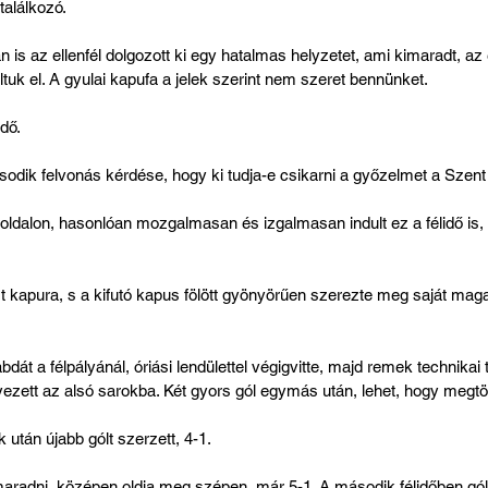
találkozó.
ban is az ellenfél dolgozott ki egy hatalmas helyzetet, ami kimaradt, a
ltuk el. A gyulai kapufa a jelek szerint nem szeret bennünket.
idő.
második felvonás kérdése, hogy ki tudja-e csikarni a győzelmet a Szen
oldalon, hasonlóan mozgalmasan és izgalmasan indult ez a félidő is,
 kapura, s a kifutó kapus fölött gyönyörűen szerezte meg saját mag
abdát a félpályánál, óriási lendülettel végigvitte, majd remek technikai 
ezett az alsó sarokba. Két gyors gól egymás után, lehet, hogy megtör
után újabb gólt szerzett, 4-1.
aradni, középen oldja meg szépen, már 5-1. A második félidőben gólf