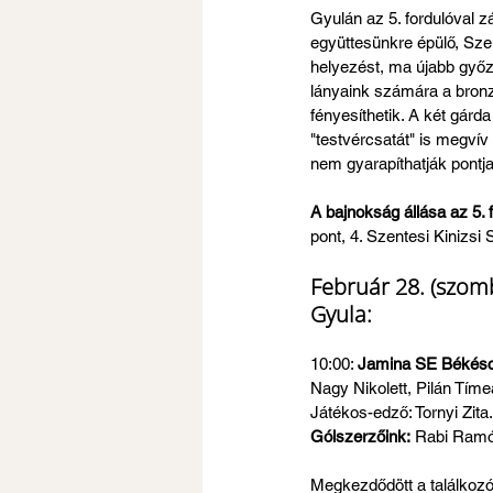
Gyulán az 5. fordulóval z
együttesünkre épülő, Sze
helyezést, ma újabb győ
lányaink számára a bronz 
fényesíthetik. A két gár
"testvércsatát" is megví
nem gyarapíthatják pontj
A bajnokság állása az 5. f
pont, 4. Szentesi Kinizsi
Február 28. (szomb
Gyula:
10:00: 
Jamina SE Békéscs
Nagy Nikolett, Pilán Tím
Játékos-edző: Tornyi Zita.
Gólszerzőink:
 Rabi Ramó
Megkezdődött a találkozó