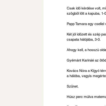
Csak idő kérdése volt, mi
szögből lőtt a kapuba, 1-0
Papp Tamara egy csellel v
Két jól időzett és szép pa
csapata hálójába, 3-0.
Ahogy kell, a hosszú olda
Gyémánt Karináé az ötödik
Kovács Nóra a Kígyó térről
a hálóba, vagyis megérte 
Szünet.
Húsz perc múlva matemati