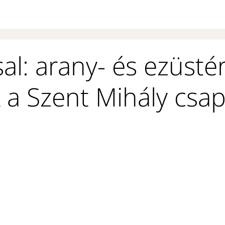
sal: arany- és ezüst
 a Szent Mihály csap