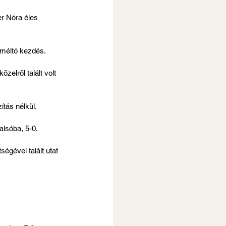
er Nóra éles 
z méltó kezdés.
zelről talált volt 
ítás nélkül.
alsóba, 5-0.
égével talált utat 