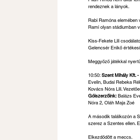
rendeznek a lányok.
Rabi Ramóna elemében van!
Rami olyan stádiumban van
Kiss-Fekete Lili csodálat
Gelencsér Enikő értékesít
Meggyőző játékkal nyert
10:50: 
Szent Mihály Kft. -
Evelin, Budai Rebeka Ré
Kovács Nóra Lili. Vezetőe
Gólszerzőink:
 Balázs Ev
Nóra 2, Oláh Maja Zoé
A második találkozón a Sz
szerez a Szentes ellen. E
Elkezdődött a meccs.