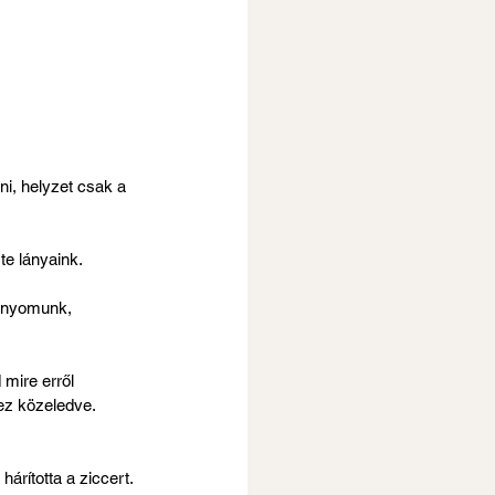
i, helyzet csak a 
te lányaink.
, nyomunk, 
mire erről 
ez közeledve. 
rította a ziccert. 