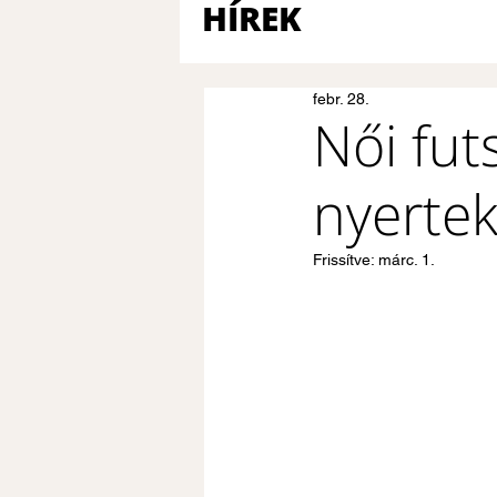
HÍREK
febr. 28.
Női fut
nyertek
Frissítve:
márc. 1.