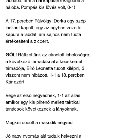
labdába, ami a bal kapufáról vágódott a 
hálóba. Pompás kis lövés volt, 0-1!
A 17. percben Pálvölgyi Dorka egy szép 
indítást kapott, egy az egyben vezette 
kapura a labdát, ám sajnos nem tudta 
értékesíteni a ziccert.
GÓL! 
Ráfizettünk az elrontott lehetőségre, 
a következő támadásnál a kecskemét 
támadója, Bíró Leonetta tudott kilépni, ő 
viszont nem hibázott, 1-1 a 18. percben. 
Kár ezért.
Vége az első negyednek, 1-1 az állás, 
amikor egy kis pihenő mellett taktikai 
tanácsok következnek a lányoknak.
Megkezdődött a második negyed.
Jó nagy nyomás alá tudtuk helyezni a 