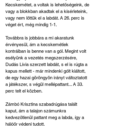
Kecskemétet, a voltak is lehetőségeink, de 
vagy a blokkban akadtak el a kísérleteink, 
vagy nem lőttük el a labdát. A 26. perc is 
véget ért, még mindig 1-1.
Továbbra is jobbára a mi akaratunk 
érvényesül, ám a kecskemétiek 
kontráiban is benne van a gól. Megint volt 
esélyünk a vezetés megszerzésére, 
Dudás Lívia szerzett labdát, s el is rúgta a 
kapus mellett - már mindenki gólt kiáltott, 
de egy hazai göröngyön irányt változtatott 
a játékszer, s végül mellépattant... A 33. 
perc telt el közben.
Zámbó Krisztina szabadrúgása talált 
kaput, ám a talajon számunkra 
kedvezőtlenül pattant meg a labda, így a 
hálóőr védeni tudott.