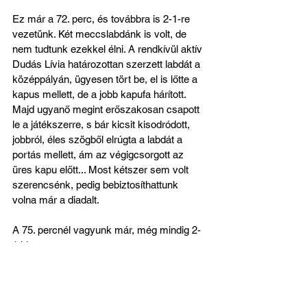
Ez már a 72. perc, és továbbra is 2-1-re 
vezetünk. Két meccslabdánk is volt, de 
nem tudtunk ezekkel élni. A rendkívül aktív 
Dudás Lívia határozottan szerzett labdát a 
középpályán, ügyesen tört be, el is lőtte a 
kapus mellett, de a jobb kapufa hárított. 
Majd ugyanő megint erőszakosan csapott 
le a játékszerre, s bár kicsit kisodródott, 
jobbról, éles szögből elrúgta a labdát a 
portás mellett, ám az végigcsorgott az 
üres kapu előtt... Most kétszer sem volt 
szerencsénk, pedig bebiztosíthattunk 
volna már a diadalt.
A 75. percnél vagyunk már, még mindig 2-
1 ide.
Két nagyon veszélyes helyről elvégzett 
szabadrúgást védekeztünk ki ügyesen a 
hajrában.