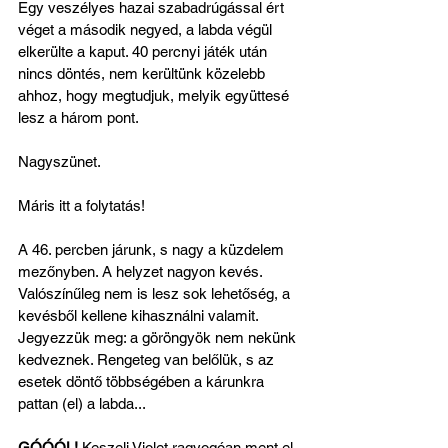
Egy veszélyes hazai szabadrúgással ért 
véget a második negyed, a labda végül 
elkerülte a kaput. 40 percnyi játék után 
nincs döntés, nem kerültünk közelebb 
ahhoz, hogy megtudjuk, melyik együttesé 
lesz a három pont.
Nagyszünet.
Máris itt a folytatás!
A 46. percben járunk, s nagy a küzdelem 
mezőnyben. A helyzet nagyon kevés. 
Valószínűleg nem is lesz sok lehetőség, a 
kevésből kellene kihasználni valamit. 
Jegyezzük meg: a göröngyök nem nekünk 
kedveznek. Rengeteg van belőlük, s az 
esetek döntő többségében a kárunkra 
pattan (el) a labda...
GÓÓÓL!
 Keszeli Violet ragyogóan ment el 