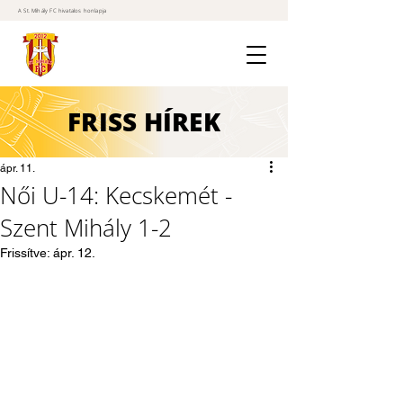
A St. Mihály FC hivatalos honlapja
FRISS
HÍREK
ápr. 11.
Női U-14: Kecskemét -
Szent Mihály 1-2
Frissítve:
ápr. 12.