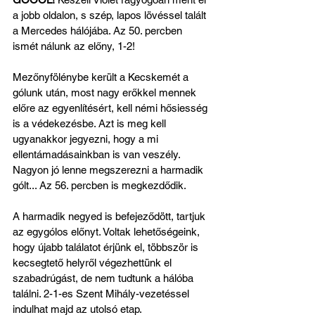
a jobb oldalon, s szép, lapos lövéssel talált 
a Mercedes hálójába. Az 50. percben 
ismét nálunk az előny, 1-2!
Mezőnyfölénybe került a Kecskemét a 
gólunk után, most nagy erőkkel mennek 
előre az egyenlítésért, kell némi hősiesség 
is a védekezésbe. Azt is meg kell 
ugyanakkor jegyezni, hogy a mi 
ellentámadásainkban is van veszély. 
Nagyon jó lenne megszerezni a harmadik 
gólt... Az 56. percben is megkezdődik.
A harmadik negyed is befejeződött, tartjuk 
az egygólos előnyt. Voltak lehetőségeink, 
hogy újabb találatot érjünk el, többször is 
kecsegtető helyről végezhettünk el 
szabadrúgást, de nem tudtunk a hálóba 
találni. 2-1-es Szent Mihály-vezetéssel 
indulhat majd az utolsó etap.