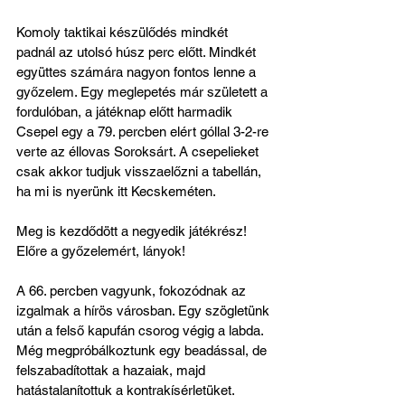
Komoly taktikai készülődés mindkét 
padnál az utolsó húsz perc előtt. Mindkét 
együttes számára nagyon fontos lenne a 
győzelem. Egy meglepetés már született a 
fordulóban, a játéknap előtt harmadik 
Csepel egy a 79. percben elért góllal 3-2-re 
verte az éllovas Soroksárt. A csepelieket 
csak akkor tudjuk visszaelőzni a tabellán, 
ha mi is nyerünk itt Kecskeméten.
Meg is kezdődött a negyedik játékrész! 
Előre a győzelemért, lányok!
A 66. percben vagyunk, fokozódnak az 
izgalmak a hírös városban. Egy szögletünk 
után a felső kapufán csorog végig a labda. 
Még megpróbálkoztunk egy beadással, de 
felszabadítottak a hazaiak, majd 
hatástalanítottuk a kontrakísérletüket.