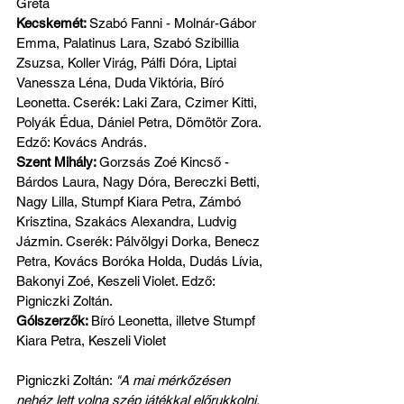
Gréta
Kecskemét: 
Szabó Fanni - Molnár-Gábor 
Emma, Palatinus Lara, Szabó Szibillia 
Zsuzsa, Koller Virág, Pálfi Dóra, Liptai 
Vanessza Léna, Duda Viktória, Bíró 
Leonetta. Cserék: Laki Zara, Czimer Kitti, 
Polyák Édua, Dániel Petra, Dömötör Zora. 
Edző: Kovács András.
Szent Mihály: 
Gorzsás Zoé Kincső - 
Bárdos Laura, Nagy Dóra, Bereczki Betti, 
Nagy Lilla, Stumpf Kiara Petra, Zámbó 
Krisztina, Szakács Alexandra, Ludvig 
Jázmin. Cserék: Pálvölgyi Dorka, Benecz 
Petra, Kovács Boróka Holda, Dudás Lívia, 
Bakonyi Zoé, Keszeli Violet. Edző: 
Pigniczki Zoltán.
Gólszerzők: 
Bíró Leonetta, illetve Stumpf 
Kiara Petra, Keszeli Violet
Pigniczki Zoltán: 
"A mai mérkőzésen 
nehéz lett volna szép játékkal előrukkolni, 