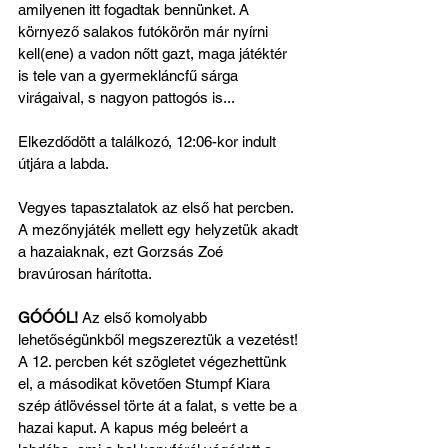
amilyenen itt fogadtak bennünket. A 
környező salakos futókörön már nyírni 
kell(ene) a vadon nőtt gazt, maga játéktér 
is tele van a gyermekláncfű sárga 
virágaival, s nagyon pattogós is...
Elkezdődött a találkozó, 12:06-kor indult 
útjára a labda.
Vegyes tapasztalatok az első hat percben. 
A mezőnyjáték mellett egy helyzetük akadt 
a hazaiaknak, ezt Gorzsás Zoé 
bravúrosan hárította. 
GÓÓÓL! 
Az első komolyabb 
lehetőségünkből megszereztük a vezetést! 
A 12. percben két szögletet végezhettünk 
el, a másodikat követően Stumpf Kiara 
szép átlövéssel törte át a falat, s vette be a 
hazai kaput. A kapus még beleért a 