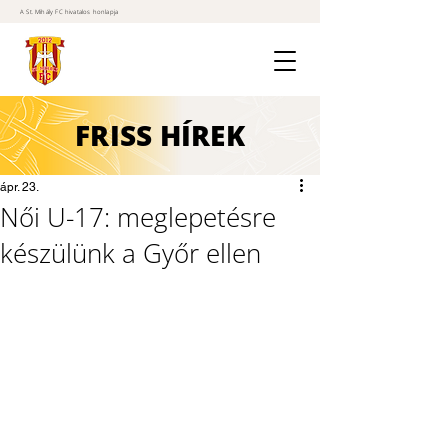
A St. Mihály FC hivatalos honlapja
FRISS
HÍREK
ápr. 23.
Női U-17: meglepetésre
készülünk a Győr ellen