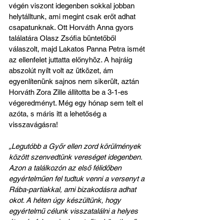
végén viszont idegenben sokkal jobban 
helytálltunk, ami megint csak erőt adhat 
csapatunknak. Ott Horváth Anna gyors 
találatára Olasz Zsófia büntetőből 
válaszolt, majd Lakatos Panna Petra ismét 
az ellenfelet juttatta előnyhöz. A hajráig 
abszolút nyílt volt az ütközet, ám 
egyenlítenünk sajnos nem sikerült, aztán 
Horváth Zora Zille állította be a 3-1-es 
végeredményt. Még egy hónap sem telt el 
azóta, s máris itt a lehetőség a 
visszavágásra!
„Legutóbb a Győr ellen zord körülmények 
között szenvedtünk vereséget idegenben. 
Azon a találkozón az első félidőben 
egyértelműen fel tudtuk venni a versenyt a 
Rába-partiakkal, ami bizakodásra adhat 
okot. A héten úgy készültünk, hogy 
egyértelmű célunk visszatalálni a helyes 