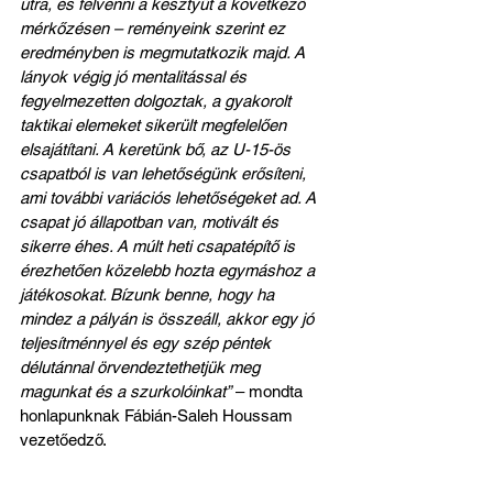
útra, és felvenni a kesztyűt a következő 
mérkőzésen – reményeink szerint ez 
eredményben is megmutatkozik majd. A 
lányok végig jó mentalitással és 
fegyelmezetten dolgoztak, a gyakorolt 
taktikai elemeket sikerült megfelelően 
elsajátítani. A keretünk bő, az U-15-ös 
csapatból is van lehetőségünk erősíteni, 
ami további variációs lehetőségeket ad. A 
csapat jó állapotban van, motivált és 
sikerre éhes. A múlt heti csapatépítő is 
érezhetően közelebb hozta egymáshoz a 
játékosokat. Bízunk benne, hogy ha 
mindez a pályán is összeáll, akkor egy jó 
teljesítménnyel és egy szép péntek 
délutánnal örvendeztethetjük meg 
magunkat és a szurkolóinkat”
 – mondta 
honlapunknak Fábián-Saleh Houssam 
vezetőedző.
Női akadémiai U-17-es bajnokság alsóházi 