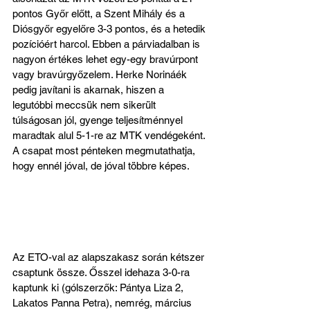
pontos Győr előtt, a Szent Mihály és a 
Diósgyőr egyelőre 3-3 pontos, és a hetedik 
pozícióért harcol. Ebben a párviadalban is 
nagyon értékes lehet egy-egy bravúrpont 
vagy bravúrgyőzelem. Herke Norináék 
pedig javítani is akarnak, hiszen a 
legutóbbi meccsük nem sikerült 
túlságosan jól, gyenge teljesítménnyel 
maradtak alul 5-1-re az MTK vendégeként. 
A csapat most pénteken megmutathatja, 
hogy ennél jóval, de jóval többre képes.
Az ETO-val az alapszakasz során kétszer 
csaptunk össze. Ősszel idehaza 3-0-ra 
kaptunk ki (gólszerzők: Pántya Liza 2, 
Lakatos Panna Petra), nemrég, március 