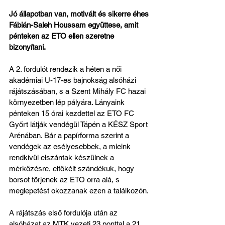
Jó állapotban van, motivált és sikerre éhes 
Fábián-Saleh Houssam együttese, amit 
pénteken az ETO ellen szeretne 
bizonyítani.
A 2. fordulót rendezik a héten a női 
akadémiai U-17-es bajnokság alsóházi 
rájátszásában, s a Szent Mihály FC hazai 
környezetben lép pályára. Lányaink 
pénteken 15 órai kezdettel az ETO FC 
Győrt látják vendégül Tápén a KÉSZ Sport 
Arénában. Bár a papírforma szerint a 
vendégek az esélyesebbek, a mieink 
rendkívül elszántak készülnek a 
mérkőzésre, eltökélt szándékuk, hogy 
borsot törjenek az ETO orra alá, s 
meglepetést okozzanak ezen a találkozón.
A rájátszás első fordulója után az 
alsóházat az MTK vezeti 23 ponttal a 21 