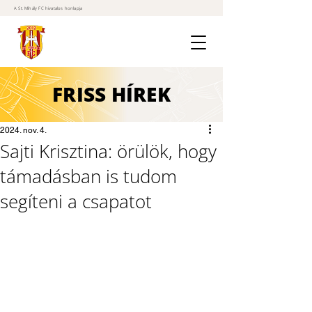
A St. Mihály FC hivatalos honlapja
FRISS
HÍREK
2024. nov. 4.
Sajti Krisztina: örülök, hogy
támadásban is tudom
segíteni a csapatot