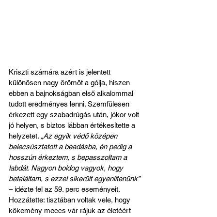
Kriszti számára azért is jelentett 
különösen nagy örömöt a gólja, hiszen 
ebben a bajnokságban első alkalommal 
tudott eredményes lenni. Szemfülesen 
érkezett egy szabadrúgás után, jókor volt 
jó helyen, s biztos lábban értékesítette a 
helyzetet. 
„Az egyik védő középen 
belecsúsztatott a beadásba, én pedig a 
hosszún érkeztem, s bepasszoltam a 
labdát. Nagyon boldog vagyok, hogy 
betaláltam, s ezzel sikerült egyenlítenünk”
– idézte fel az 59. perc eseményeit. 
Hozzátette: tisztában voltak vele, hogy 
kőkemény meccs vár rájuk az életéért 