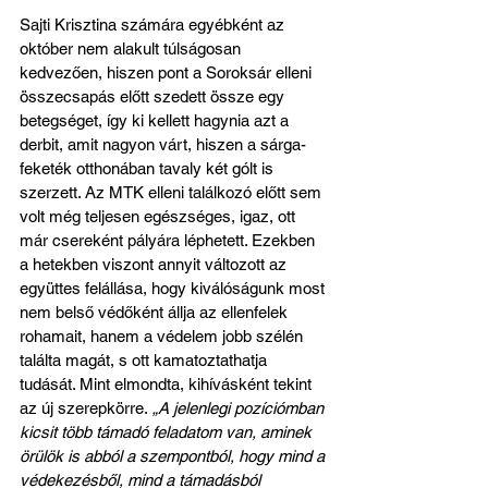
Sajti Krisztina számára egyébként az 
október nem alakult túlságosan 
kedvezően, hiszen pont a Soroksár elleni 
összecsapás előtt szedett össze egy 
betegséget, így ki kellett hagynia azt a 
derbit, amit nagyon várt, hiszen a sárga-
feketék otthonában tavaly két gólt is 
szerzett. Az MTK elleni találkozó előtt sem 
volt még teljesen egészséges, igaz, ott 
már csereként pályára léphetett. Ezekben 
a hetekben viszont annyit változott az 
együttes felállása, hogy kiválóságunk most 
nem belső védőként állja az ellenfelek 
rohamait, hanem a védelem jobb szélén 
találta magát, s ott kamatoztathatja 
tudását. Mint elmondta, kihívásként tekint 
az új szerepkörre.
 „A jelenlegi pozíciómban 
kicsit több támadó feladatom van, aminek 
örülök is abból a szempontból, hogy mind a 
védekezésből, mind a támadásból 