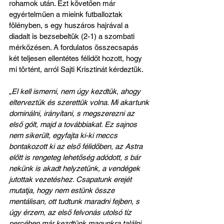
rohamok után. Ezt követően már 
egyértelműen a mieink futballoztak 
fölényben, s egy huszáros hajrával a 
diadalt is bezsebeltük (2-1) a szombati 
mérkőzésen. A fordulatos összecsapás 
két teljesen ellentétes félidőt hozott, hogy 
mi történt, arról Sajti Krisztinát kérdeztük.
„El kell ismerni, nem úgy kezdtük, ahogy 
elterveztük és szerettük volna. Mi akartunk 
dominálni, irányítani, s megszerezni az 
első gólt, majd a továbbiakat. Ez sajnos 
nem sikerült, egyfajta ki-ki meccs 
bontakozott ki az első félidőben, az Astra 
előtt is rengeteg lehetőség adódott, s bár 
nekünk is akadt helyzetünk, a vendégek 
jutottak vezetéshez. Csapatunk erejét 
mutatja, hogy nem estünk össze 
mentálisan, ott tudtunk maradni fejben, s 
úgy érzem, az első felvonás utolsó tíz 
percében már kezdtünk magunkra találni. 