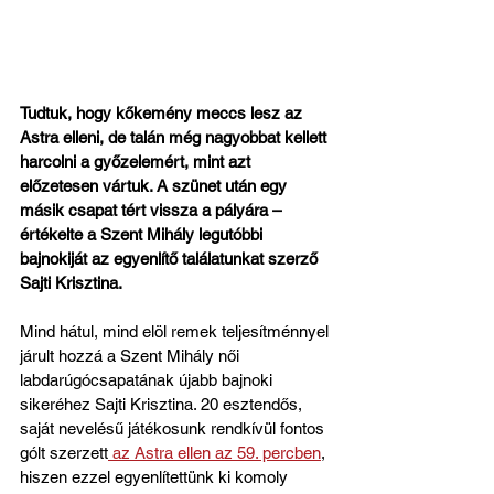
Tudtuk, hogy kőkemény meccs lesz az 
Astra elleni, de talán még nagyobbat kellett 
harcolni a győzelemért, mint azt 
előzetesen vártuk. A szünet után egy 
másik csapat tért vissza a pályára – 
értékelte a Szent Mihály legutóbbi 
bajnokiját az egyenlítő találatunkat szerző 
Sajti Krisztina.
Mind hátul, mind elöl remek teljesítménnyel 
járult hozzá a Szent Mihály női 
labdarúgócsapatának újabb bajnoki 
sikeréhez Sajti Krisztina. 20 esztendős, 
saját nevelésű játékosunk rendkívül fontos 
gólt szerzett
 az Astra ellen az 59. percben
, 
hiszen ezzel egyenlítettünk ki komoly 