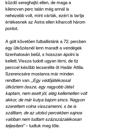
küzdő sereghajtó ellen, de maga a 
kilencven perc talán még annál is 
nehezebb volt, mint várták, ezért is tartja 
értékesnek az Astra ellen kiharcolt három 
pontot.
A gólt követően futballistánk a 72. percben 
egy ütközésnél lenn maradt a vendégek 
tizenhatosán belül, s hosszan ápolni is 
kellett. Vissza tudott ugyan térni, de tíz 
perccel később lecserélte őt Hadár Attila. 
Szerencsére mostanra már minden 
rendben van. 
„Egy védőjátékossal 
ütköztem össze, egy nagyobb ütést 
kaptam, nem esett jól, elég kellemetlen volt 
akkor, de már kutya bajom sincs. Nagyon 
szerettem volna visszamenni, s be is 
szálltam, de az utolsó percekben sajnos 
valóban nem tudtam százszázalékosan 
teljesíteni”
 – tudtuk meg tőle.