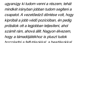
ugyanúgy ki tudom venni a részem, tehát 
mindkét irányban jobban tudom segíteni a 
csapatot. A vezetőedző döntése volt, hogy 
kipróbál a jobb védő pozícióban, én pedig 
próbálok ott a legjobban teljesíteni, ahol 
számít rám, ahová állít. Nagyon élvezem, 
hogy a támadójátékhoz is pluszt tudok 
hozzáadni a felfutásokkal, a beadásokkal, 
hiszen belső védőként nyilván más a 
szerepünk, onnan nehezebben lép fel az 
ember”
 – részletezte.
A még hátralévő három novemberi bajnokit 
is nagyon várja Kriszti, aki bízik benne, 
hogy a Szent Mihály folytatni tudja jó 
szereplését, melynek köszönhetően 
jelenleg tizenhárom ponttal hatodik a 
Simple Női Liga táblázatán. Úgy érzi, a 
Viktória ellen idegenben, majd a 
Ferencváros és a Honvéd ellen idehaza is 