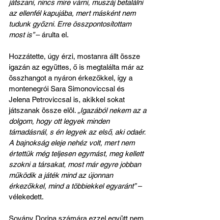
játszani, nincs mire várni, muszáj betalálni 
az ellenfél kapujába, mert másként nem 
tudunk győzni. Erre összpontosítottam 
most is” 
– árulta el.
Hozzátette, úgy érzi, mostanra állt össze 
igazán az együttes, ő is megtalálta már az 
összhangot a nyáron érkezőkkel, így a 
montenegrói Sara Simonoviccsal és 
Jelena Petroviccsal is, akikkel sokat 
játszanak össze elöl. 
„Igazából nekem az a 
dolgom, hogy ott legyek minden 
támadásnál, s én legyek az első, aki odaér. 
A bajnokság eleje nehéz volt, mert nem 
értettük még teljesen egymást, meg kellett 
szokni a társakat, most már egyre jobban 
működik a játék mind az újonnan 
érkezőkkel, mind a többiekkel egyaránt”
 – 
vélekedett.
Sovány Dorina számára ezzel együtt nem 