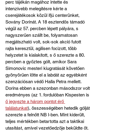
perc tájékán magához intette és 
intenzívebb melegítésre kérte a 
cserejátékosok közül ifjú centerünket, 
Sovány Dorinát. A 18 esztendős támadó 
végül az 57. percben lépett pályára, s 
nagyszerűen szállt be, folyamatosan 
megjátszható volt, sok-sok akció futott 
rajta keresztül, agilisen focizott, több 
helyzetet is kialakított, s ő szerezte a 80. 
percben a győztes gólt, amikor Sara 
Simonovic mesteri kiugratását követően 
gyönyörűen lőtte el a labdát az egyébként 
szenzációsan védő Halla Petra mellett. 
Dorina ebben a szezonban másodszor volt 
eredményes (az 1. fordulóban Kispesten is 
ő jegyezte a három pontot érő 
találatunkat
), összességében hetedik gólját 
szerezte a felnőtt NB I-ben. Mint kiderült, 
teljes mértékben betartotta azt a taktikai 
utasítást, amivel vezetőedzője beküldte őt.