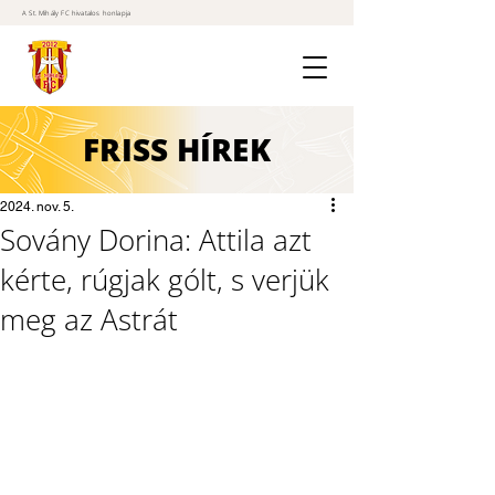
A St. Mihály FC hivatalos honlapja
FRISS
HÍREK
2024. nov. 5.
Sovány Dorina: Attila azt
kérte, rúgjak gólt, s verjük
meg az Astrát