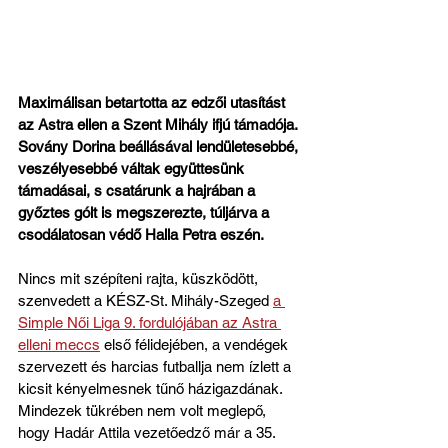
Maximálisan betartotta az edzői utasítást 
az Astra ellen a Szent Mihály ifjú támadója. 
Sovány Dorina beállásával lendületesebbé, 
veszélyesebbé váltak együttesünk 
támadásai, s csatárunk a hajrában a 
győztes gólt is megszerezte, túljárva a 
csodálatosan védő Halla Petra eszén.
Nincs mit szépíteni rajta, küszködött, 
szenvedett a KÉSZ-St. Mihály-Szeged 
a 
Simple Női Liga 9. fordulójában az Astra 
elleni meccs
 első félidejében, a vendégek 
szervezett és harcias futballja nem ízlett a 
kicsit kényelmesnek tűnő házigazdának. 
Mindezek tükrében nem volt meglepő, 
hogy Hadár Attila vezetőedző már a 35. 