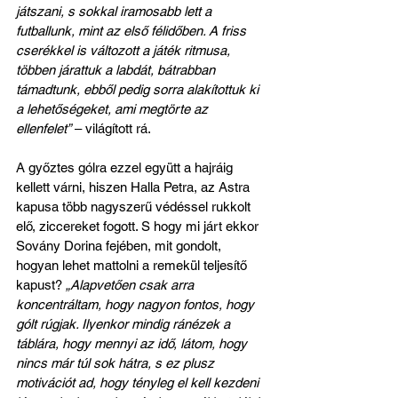
játszani, s sokkal iramosabb lett a 
futballunk, mint az első félidőben. A friss 
cserékkel is változott a játék ritmusa, 
többen járattuk a labdát, bátrabban 
támadtunk, ebből pedig sorra alakítottuk ki 
a lehetőségeket, ami megtörte az 
ellenfelet”
 – világított rá.
A győztes gólra ezzel együtt a hajráig 
kellett várni, hiszen Halla Petra, az Astra 
kapusa több nagyszerű védéssel rukkolt 
elő, ziccereket fogott. S hogy mi járt ekkor 
Sovány Dorina fejében, mit gondolt, 
hogyan lehet mattolni a remekül teljesítő 
kapust? 
„Alapvetően csak arra 
koncentráltam, hogy nagyon fontos, hogy 
gólt rúgjak. Ilyenkor mindig ránézek a 
táblára, hogy mennyi az idő, látom, hogy 
nincs már túl sok hátra, s ez plusz 
motivációt ad, hogy tényleg el kell kezdeni 