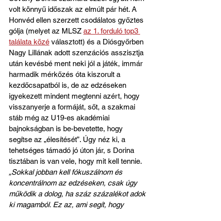
volt könnyű időszak az elmúlt pár hét. A 
Honvéd ellen szerzett csodálatos győztes 
gólja (melyet az MLSZ 
az 1. forduló top3 
találata közé
 választott) és a Diósgyőrben 
Nagy Lillának adott szenzációs asszisztja 
után kevésbé ment neki jól a játék, immár 
harmadik mérkőzés óta kiszorult a 
kezdőcsapatból is, de az edzéseken 
igyekezett mindent megtenni azért, hogy 
visszanyerje a formáját, sőt, a szakmai 
stáb még az U19-es akadémiai 
bajnokságban is be-bevetette, hogy 
segítse az „élesítését”. Úgy néz ki, a 
tehetséges támadó jó úton jár, s Dorina 
tisztában is van vele, hogy mit kell tennie. 
„Sokkal jobban kell fókuszálnom és 
koncentrálnom az edzéseken, csak úgy 
működik a dolog, ha száz százalékot adok 
ki magamból. Ez az, ami segít, hogy 
lépcsőről lépcsőre megtaláljam az igazi 