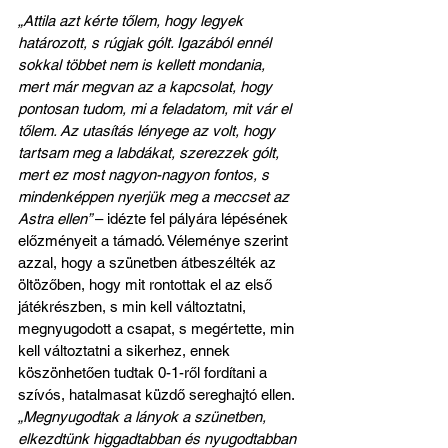
„Attila azt kérte tőlem, hogy legyek 
határozott, s rúgjak gólt. Igazából ennél 
sokkal többet nem is kellett mondania, 
mert már megvan az a kapcsolat, hogy 
pontosan tudom, mi a feladatom, mit vár el 
tőlem. Az utasítás lényege az volt, hogy 
tartsam meg a labdákat, szerezzek gólt, 
mert ez most nagyon-nagyon fontos, s 
mindenképpen nyerjük meg a meccset az 
Astra ellen” 
– idézte fel pályára lépésének 
előzményeit a támadó. Véleménye szerint 
azzal, hogy a szünetben átbeszélték az 
öltözőben, hogy mit rontottak el az első 
játékrészben, s min kell változtatni, 
megnyugodott a csapat, s megértette, min 
kell változtatni a sikerhez, ennek 
köszönhetően tudtak 0-1-ről fordítani a 
szívós, hatalmasat küzdő sereghajtó ellen. 
„Megnyugodtak a lányok a szünetben, 
elkezdtünk higgadtabban és nyugodtabban 