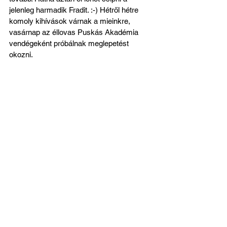
jelenleg harmadik Fradit. :-) Hétről hétre 
komoly kihívások várnak a mieinkre, 
vasárnap az éllovas Puskás Akadémia 
vendégeként próbálnak meglepetést 
okozni.
Az U-19-es felsőház állása az 1. forduló 
után: 
1. Puskás Akadémia 32 pont, 3. MTK 
Budapest 31 pont, 3. Ferencvárosi TC 26 
pont, 
4. Szent Mihály FC 21 pont.
Nyitóképünkön az U-15-ös csapat a Pécs 
elleni 3-1-es siker után.
Az összes megtekintése
Friss bejegyzések