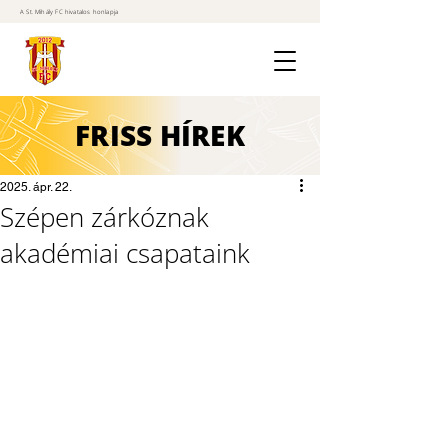
A St. Mihály FC hivatalos honlapja
FRISS
HÍREK
2025. ápr. 22.
Szépen zárkóznak
akadémiai csapataink