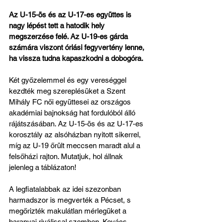
Az U-15-ös és az U-17-es együttes is 
nagy lépést tett a hatodik hely 
megszerzése felé. Az U-19-es gárda 
számára viszont óriási fegyvertény lenne, 
ha vissza tudna kapaszkodni a dobogóra.
Két győzelemmel és egy vereséggel 
kezdték meg szereplésüket a Szent 
Mihály FC női együttesei az országos 
akadémiai bajnokság hat fordulóból álló 
rájátszásában. Az U-15-ös és az U-17-es 
korosztály az alsóházban nyitott sikerrel, 
míg az U-19 őrült meccsen maradt alul a 
felsőházi rajton. Mutatjuk, hol állnak 
jelenleg a táblázaton!
A legfiatalabbak az idei szezonban 
harmadszor is megverték a Pécset, s 
megőrizték makulátlan mérlegüket a 
baranyai riválissal szemben. Kovács 