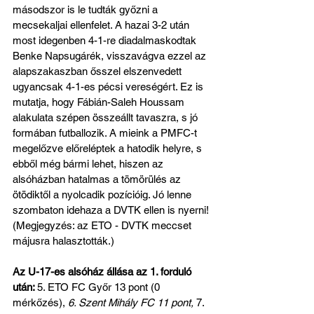
másodszor is le tudták győzni a 
mecsekaljai ellenfelet. A hazai 3-2 után 
most idegenben 4-1-re diadalmaskodtak 
Benke Napsugárék, visszavágva ezzel az 
alapszakaszban ősszel elszenvedett 
ugyancsak 4-1-es pécsi vereségért. Ez is 
mutatja, hogy Fábián-Saleh Houssam 
alakulata szépen összeállt tavaszra, s jó 
formában futballozik. A mieink a PMFC-t 
megelőzve előreléptek a hatodik helyre, s 
ebből még bármi lehet, hiszen az 
alsóházban hatalmas a tömörülés az 
ötödiktől a nyolcadik pozícióig. Jó lenne 
szombaton idehaza a DVTK ellen is nyerni! 
(Megjegyzés: az ETO - DVTK meccset 
májusra halasztották.)
Az U-17-es alsóház állása az 1. forduló 
után: 
5. ETO FC Győr 13 pont (0 
mérkőzés), 
6. Szent Mihály FC 11 pont,
 7. 