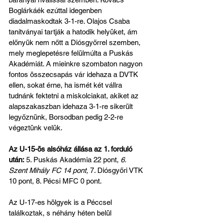
Boglárkáék ezúttal idegenben 
diadalmaskodtak 3-1-re. Olajos Csaba 
tanítványai tartják a hatodik helyüket, ám 
előnyük nem nőtt a Diósgyőrrel szemben, 
mely meglepetésre felülmúlta a Puskás 
Akadémiát. A mieinkre szombaton nagyon 
fontos összecsapás vár idehaza a DVTK 
ellen, sokat érne, ha ismét két vállra 
tudnánk fektetni a miskolciakat, akiket az 
alapszakaszban idehaza 3-1-re sikerült 
legyőznünk, Borsodban pedig 2-2-re 
végeztünk velük.
Az U-15-ös alsóház állása az 1. forduló 
után:
 5. Puskás Akadémia 22 pont, 
6. 
Szent Mihály FC 14 pont,
 7. Diósgyőri VTK 
10 pont, 8. Pécsi MFC 0 pont.
Az U-17-es hölgyek is a Péccsel 
találkoztak, s néhány héten belül 