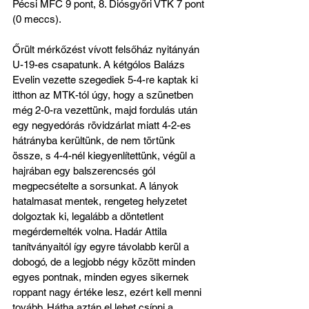
Pécsi MFC 9 pont, 8. Diósgyőri VTK 7 pont 
(0 meccs).
Őrült mérkőzést vívott felsőház nyitányán 
U-19-es csapatunk. A kétgólos Balázs 
Evelin vezette szegediek 5-4-re kaptak ki 
itthon az MTK-tól úgy, hogy a szünetben 
még 2-0-ra vezettünk, majd fordulás után 
egy negyedórás rövidzárlat miatt 4-2-es 
hátrányba kerültünk, de nem törtünk 
össze, s 4-4-nél kiegyenlítettünk, végül a 
hajrában egy balszerencsés gól 
megpecsételte a sorsunkat. A lányok 
hatalmasat mentek, rengeteg helyzetet 
dolgoztak ki, legalább a döntetlent 
megérdemelték volna. Hadár Attila 
tanítványaitól így egyre távolabb kerül a 
dobogó, de a legjobb négy között minden 
egyes pontnak, minden egyes sikernek 
roppant nagy értéke lesz, ezért kell menni 
tovább. Hátha aztán el lehet csípni a 