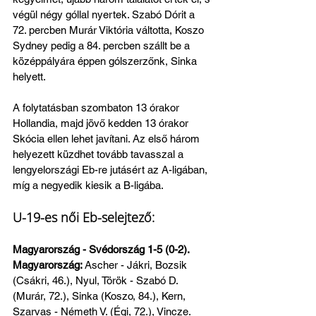
végül négy góllal nyertek. Szabó Dórit a 
72. percben Murár Viktória váltotta, Koszo 
Sydney pedig a 84. percben szállt be a 
középpályára éppen gólszerzőnk, Sinka 
helyett.
A folytatásban szombaton 13 órakor 
Hollandia, majd jövő kedden 13 órakor 
Skócia ellen lehet javítani. Az első három 
helyezett küzdhet tovább tavasszal a 
lengyelországi Eb-re jutásért az A-ligában, 
míg a negyedik kiesik a B-ligába.
U-19-es női Eb-selejtező:
Magyarország - Svédország 1-5 (0-2). 
Magyarország: 
Ascher - Jákri, Bozsik 
(Csákri, 46.), Nyul, Török - Szabó D. 
(Murár, 72.), Sinka (Koszo, 84.), Kern, 
Szarvas - Németh V. (Égi, 72.), Vincze. 