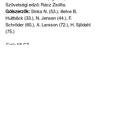
Szövetségi edző: Rácz Zsófia.
Gólszerzők:
 Sinka N. (53.), illetve B. 
Hultbäck (33.), N. Jensen (44.), F. 
Schröder (60.), A. Larsson (72.), H. Sjödahl 
(75.)
Fotó: MLSZ
Az összes megtekintése
Friss bejegyzések