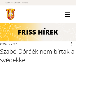
A St. Mihály FC hivatalos honlapja
FRISS
HÍREK
2024. nov. 27.
Szabó Dóráék nem bírtak a
svédekkel