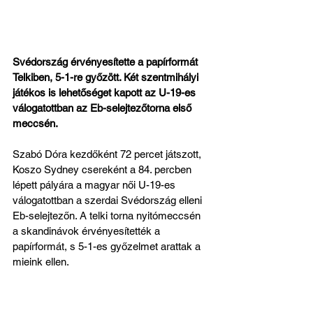
Svédország érvényesítette a papírformát 
Telkiben, 5-1-re győzött. Két szentmihályi 
játékos is lehetőséget kapott az U-19-es 
válogatottban az Eb-selejtezőtorna első 
meccsén.
Szabó Dóra kezdőként 72 percet játszott, 
Koszo Sydney csereként a 84. percben 
lépett pályára a magyar női U-19-es 
válogatottban a szerdai Svédország elleni 
Eb-selejtezőn. A telki torna nyitómeccsén 
a skandinávok érvényesítették a 
papírformát, s 5-1-es győzelmet arattak a 
mieink ellen.