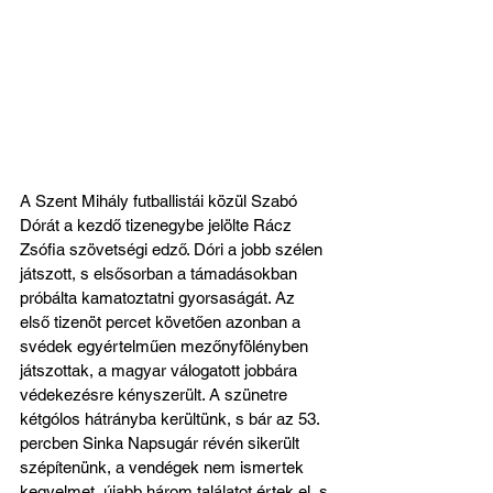
A Szent Mihály futballistái közül Szabó 
Dórát a kezdő tizenegybe jelölte Rácz 
Zsófia szövetségi edző. Dóri a jobb szélen 
játszott, s elsősorban a támadásokban 
próbálta kamatoztatni gyorsaságát. Az 
első tizenöt percet követően azonban a 
svédek egyértelműen mezőnyfölényben 
játszottak, a magyar válogatott jobbára 
védekezésre kényszerült. A szünetre 
kétgólos hátrányba kerültünk, s bár az 53. 
percben Sinka Napsugár révén sikerült 
szépítenünk, a vendégek nem ismertek 
kegyelmet, újabb három találatot értek el, s 