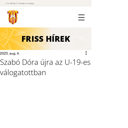
A St. Mihály FC hivatalos honlapja
FRISS
HÍREK
2025. aug. 4.
Szabó Dóra újra az U-19-es
válogatottban