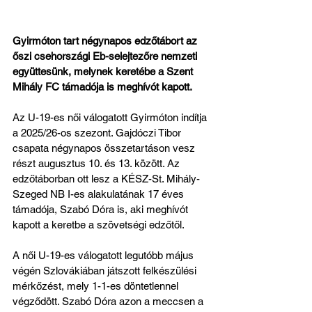
Gyirmóton tart négynapos edzőtábort az 
őszi csehországi Eb-selejtezőre nemzeti 
együttesünk, melynek keretébe a Szent 
Mihály FC támadója is meghívót kapott.
Az U-19-es női válogatott Gyirmóton indítja 
a 2025/26-os szezont. Gajdóczi Tibor 
csapata négynapos összetartáson vesz 
részt augusztus 10. és 13. között. Az 
edzőtáborban ott lesz a KÉSZ-St. Mihály-
Szeged NB I-es alakulatának 17 éves 
támadója, Szabó Dóra is, aki meghívót 
kapott a keretbe a szövetségi edzőtől.
A női U-19-es válogatott legutóbb május 
végén Szlovákiában játszott felkészülési 
mérkőzést, mely 1-1-es döntetlennel 
végződött. Szabó Dóra azon a meccsen a 