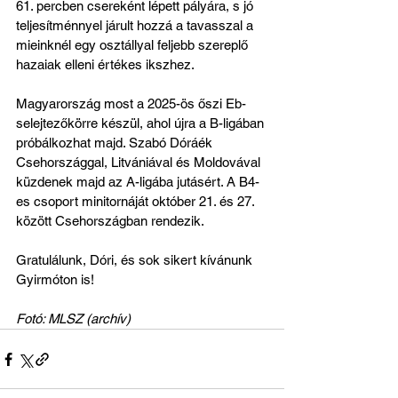
61. percben csereként lépett pályára, s jó 
teljesítménnyel járult hozzá a tavasszal a 
mieinknél egy osztállyal feljebb szereplő 
hazaiak elleni értékes ikszhez.
Magyarország most a 2025-ös őszi Eb-
selejtezőkörre készül, ahol újra a B-ligában 
próbálkozhat majd. Szabó Dóráék 
Csehországgal, Litvániával és Moldovával 
küzdenek majd az A-ligába jutásért. A B4-
es csoport minitornáját október 21. és 27. 
között Csehországban rendezik.
Gratulálunk, Dóri, és sok sikert kívánunk 
Gyirmóton is!
Fotó: MLSZ (archív)