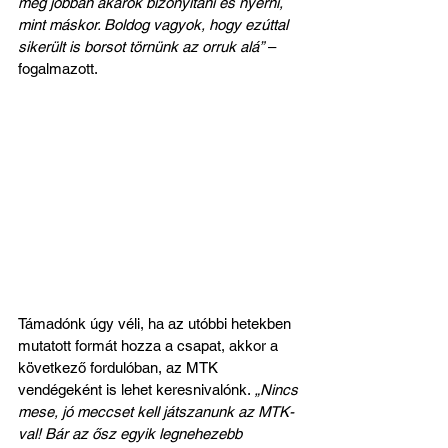
még jobban akarok bizonyítani és nyerni, 
mint máskor. Boldog vagyok, hogy ezúttal 
sikerült is borsot törnünk az orruk alá”
 – 
fogalmazott.
Támadónk úgy véli, ha az utóbbi hetekben 
mutatott formát hozza a csapat, akkor a 
következő fordulóban, az MTK 
vendégeként is lehet keresnivalónk.
 „Nincs 
mese, jó meccset kell játszanunk az MTK-
val! Bár az ősz egyik legnehezebb 