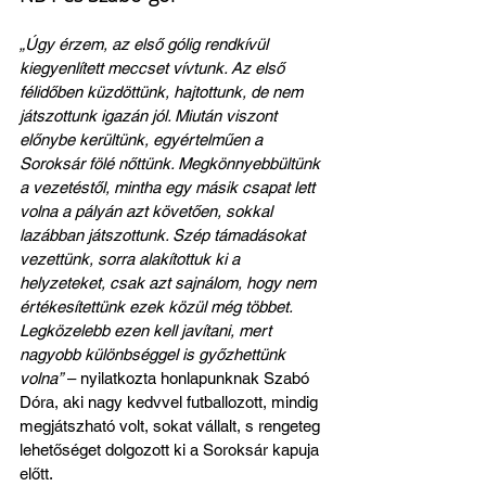
„Úgy érzem, az első gólig rendkívül 
kiegyenlített meccset vívtunk. Az első 
félidőben küzdöttünk, hajtottunk, de nem 
játszottunk igazán jól. Miután viszont 
előnybe kerültünk, egyértelműen a 
Soroksár fölé nőttünk. Megkönnyebbültünk 
a vezetéstől, mintha egy másik csapat lett 
volna a pályán azt követően, sokkal 
lazábban játszottunk. Szép támadásokat 
vezettünk, sorra alakítottuk ki a 
helyzeteket, csak azt sajnálom, hogy nem 
értékesítettünk ezek közül még többet. 
Legközelebb ezen kell javítani, mert 
nagyobb különbséggel is győzhettünk 
volna”
 – nyilatkozta honlapunknak Szabó 
Dóra, aki nagy kedvvel futballozott, mindig 
megjátszható volt, sokat vállalt, s rengeteg 
lehetőséget dolgozott ki a Soroksár kapuja 
előtt. 