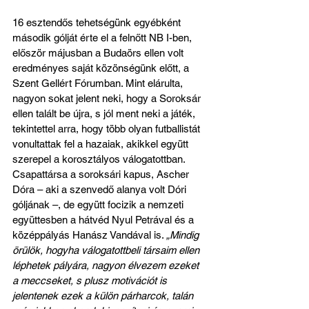
16 esztendős tehetségünk egyébként 
második gólját érte el a felnőtt NB I-ben, 
először májusban a Budaörs ellen volt 
eredményes saját közönségünk előtt, a 
Szent Gellért Fórumban. Mint elárulta, 
nagyon sokat jelent neki, hogy a Soroksár 
ellen talált be újra, s jól ment neki a játék, 
tekintettel arra, hogy több olyan futballistát 
vonultattak fel a hazaiak, akikkel együtt 
szerepel a korosztályos válogatottban. 
Csapattársa a soroksári kapus, Ascher 
Dóra – aki a szenvedő alanya volt Dóri 
góljának –, de együtt focizik a nemzeti 
együttesben a hátvéd Nyul Petrával és a 
középpályás Hanász Vandával is. 
„Mindig 
örülök, hogyha válogatottbeli társaim ellen 
léphetek pályára, nagyon élvezem ezeket 
a meccseket, s plusz motivációt is 
jelentenek ezek a külön párharcok, talán 