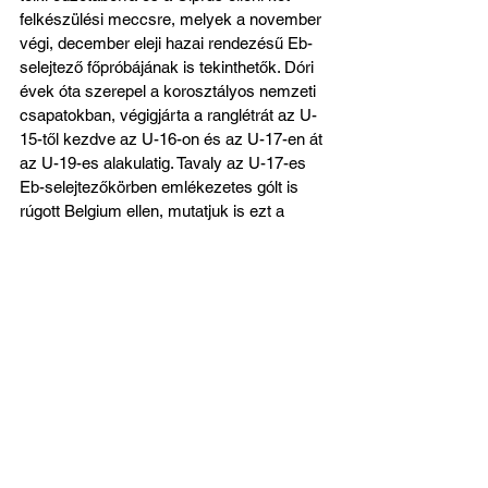
felkészülési meccsre, melyek a november 
végi, december eleji hazai rendezésű Eb-
selejtező főpróbájának is tekinthetők. Dóri 
évek óta szerepel a korosztályos nemzeti 
csapatokban, végigjárta a ranglétrát az U-
15-től kezdve az U-16-on és az U-17-en át 
az U-19-es alakulatig. Tavaly az U-17-es 
Eb-selejtezőkörben emlékezetes gólt is 
rúgott Belgium ellen, mutatjuk is ezt a 
csodálatos találatot!
https://youtu.be/T49vxy9ay0I
Kiválóságunk nagyon bízik benne, hogy 