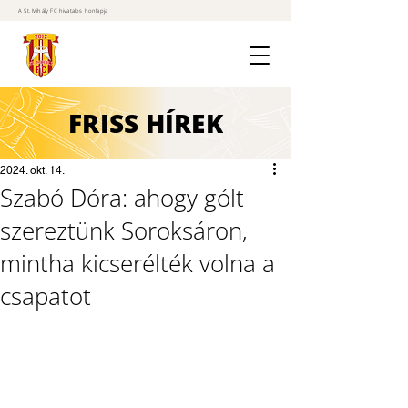
A St. Mihály FC hivatalos honlapja
FRISS
HÍREK
2024. okt. 14.
Szabó Dóra: ahogy gólt
szereztünk Soroksáron,
mintha kicserélték volna a
csapatot