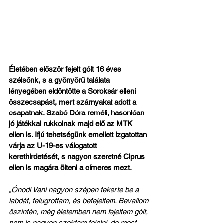
Életében először fejelt gólt 16 éves 
szélsőnk, s a gyönyörű találata 
lényegében eldöntötte a Soroksár elleni 
összecsapást, mert szárnyakat adott a 
csapatnak. Szabó Dóra reméli, hasonlóan 
jó játékkal rukkolnak majd elő az MTK 
ellen is. Ifjú tehetségünk emellett izgatottan 
várja az U-19-es válogatott 
kerethirdetését, s nagyon szeretné Ciprus 
ellen is magára ölteni a címeres mezt.
„Ónodi Vani nagyon szépen tekerte be a 
labdát, felugrottam, és befejeltem. Bevallom 
őszintén, még életemben nem fejeltem gólt, 
nem is nagyon szoktam fejelni, de most 