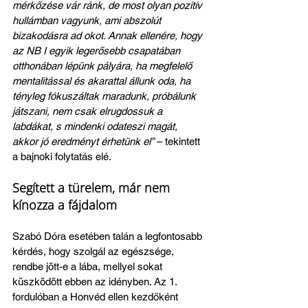
mérkőzése vár ránk, de most olyan pozitív 
hullámban vagyunk, ami abszolút 
bizakodásra ad okot. Annak ellenére, hogy 
az NB I egyik legerősebb csapatában 
otthonában lépünk pályára, ha megfelelő 
mentalitással és akarattal állunk oda, ha 
tényleg fókuszáltak maradunk, próbálunk 
játszani, nem csak elrugdossuk a 
labdákat, s mindenki odateszi magát, 
akkor jó eredményt érhetünk el”
 – tekintett 
a bajnoki folytatás elé. 
Segített a türelem, már nem 
kínozza a fájdalom
Szabó Dóra esetében talán a legfontosabb 
kérdés, hogy szolgál az egészsége, 
rendbe jött-e a lába, mellyel sokat 
küszködött ebben az idényben. Az 1. 
fordulóban a Honvéd ellen kezdőként 