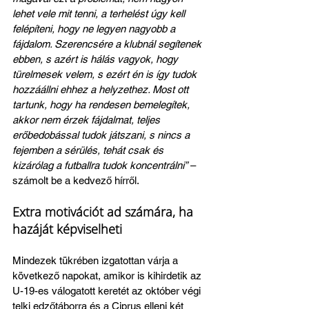
lehet vele mit tenni, a terhelést úgy kell 
felépíteni, hogy ne legyen nagyobb a 
fájdalom. Szerencsére a klubnál segítenek 
ebben, s azért is hálás vagyok, hogy 
türelmesek velem, s ezért én is így tudok 
hozzáállni ehhez a helyzethez. Most ott 
tartunk, hogy ha rendesen bemelegítek, 
akkor nem érzek fájdalmat, teljes 
erőbedobással tudok játszani, s nincs a 
fejemben a sérülés, tehát csak és 
kizárólag a futballra tudok koncentrálni”
 – 
számolt be a kedvező hírről.
Extra motivációt ad számára, ha 
hazáját képviselheti
Mindezek tükrében izgatottan várja a 
következő napokat, amikor is kihirdetik az 
U-19-es válogatott keretét az október végi 
telki edzőtáborra és a Ciprus elleni két 