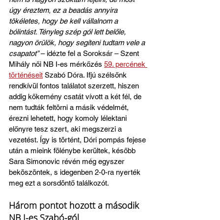
úgy éreztem, ez a beadás annyira 
tökéletes, hogy be kell vállalnom a 
bólintást. Tényleg szép gól lett belőle, 
nagyon örülök, hogy segíteni tudtam vele a 
csapatot”
 – idézte fel a Soroksár – Szent 
Mihály női NB I-es mérkőzés 
59. percének 
történéseit
 Szabó Dóra. Ifjú szélsőnk 
rendkívül fontos találatot szerzett, hiszen 
addig kőkemény csatát vívott a két fél, de 
nem tudták feltörni a másik védelmét, 
érezni lehetett, hogy komoly lélektani 
előnyre tesz szert, aki megszerzi a 
vezetést. Így is történt, Dóri pompás fejese 
után a mieink fölénybe kerültek, később 
Sara Simonovic révén még egyszer 
beköszöntek, s idegenben 2-0-ra nyerték 
meg ezt a sorsdöntő találkozót. 
Három pontot hozott a második 
NB I-es Szabó-gól