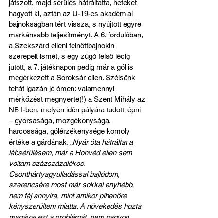
játszott, majd sérülés hátráltatta, heteket 
hagyott ki, aztán az U-19-es akadémiai 
bajnokságban tért vissza, s nyújtott egyre 
markánsabb teljesítményt. A 6. fordulóban, 
a Szekszárd elleni felnőttbajnokin 
szerepelt ismét, s egy zúgó felső lécig 
jutott, a 7. játéknapon pedig már a gól is 
megérkezett a Soroksár ellen. Szélsőnk 
tehát igazán jó ómen: valamennyi 
mérkőzést megnyerte(!) a Szent Mihály az 
NB I-ben, melyen idén pályára tudott lépni 
– gyorsasága, mozgékonysága, 
harcossága, gólérzékenysége komoly 
értéke a gárdának. 
„Nyár óta hátráltat a 
lábsérülésem, már a Honvéd ellen sem 
voltam százszázalékos. 
Csonthártyagyulladással bajlódom, 
szerencsére most már sokkal enyhébb, 
nem fáj annyira, mint amikor pihenőre 
kényszerültem miatta. A növekedés hozta 
magával ezt a problémát, nem nagyon 