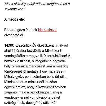
Kicsit el kell gondolkodnom magamon és a 
továbbiakon."
A meccs elé:
Beharangozó írásunk 
ide kattintva
olvasható el.
14:30: 
Köszöntjük Önöket Szentmihályról, 
ahol 15 órakor kezdődik a Mindszent 
vendégjátéka a megye II. 9. fordulójában! A 
hazaiak a tizedik, a látogatók a negyedik 
helyről várják a mérkőzést, ám a mezőny 
tömörségét jól mutatja, hogy ha a Szent 
Mihály győz, pontszámban be is érheti a 
Mindszentet. A mieink célkitűzése 
egyébként az, hogy a középmezőnyben 
zárjanak majd a bajnokságban, míg a 
vendégek ennél komolyabb terveket 
szövögetnek, dobogóról, sőt, akár 