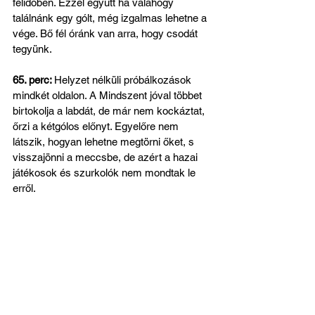
félidőben. Ezzel együtt ha valahogy 
találnánk egy gólt, még izgalmas lehetne a 
vége. Bő fél óránk van arra, hogy csodát 
tegyünk.
65. perc: 
Helyzet nélküli próbálkozások 
mindkét oldalon. A Mindszent jóval többet 
birtokolja a labdát, de már nem kockáztat, 
őrzi a kétgólos előnyt. Egyelőre nem 
látszik, hogyan lehetne megtörni őket, s 
visszajönni a meccsbe, de azért a hazai 
játékosok és szurkolók nem mondtak le 
erről.
67. perc:
 Sylmetaj Lirim révén 
veszélyeztettek a vendégek. A csatár 
újabb ziccerénél Kovács Nimród a 
gólvonalról mentett. 
69. perc: 
Tizenegyeshez jutott a 
Mindszent, eldőlhet a meccs. Sylmetaj 