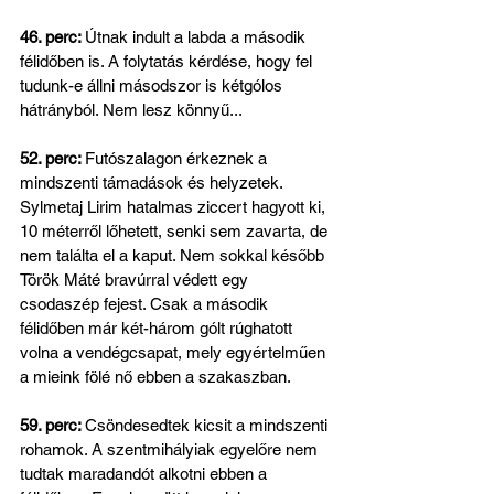
46. perc: 
Útnak indult a labda a második 
félidőben is. A folytatás kérdése, hogy fel 
tudunk-e állni másodszor is kétgólos 
hátrányból. Nem lesz könnyű...
52. perc: 
Futószalagon érkeznek a 
mindszenti támadások és helyzetek. 
Sylmetaj Lirim hatalmas ziccert hagyott ki, 
10 méterről lőhetett, senki sem zavarta, de 
nem találta el a kaput. Nem sokkal később 
Török Máté bravúrral védett egy 
csodaszép fejest. Csak a második 
félidőben már két-három gólt rúghatott 
volna a vendégcsapat, mely egyértelműen 
a mieink fölé nő ebben a szakaszban.
59. perc: 
Csöndesedtek kicsit a mindszenti 
rohamok. A szentmihályiak egyelőre nem 
tudtak maradandót alkotni ebben a 