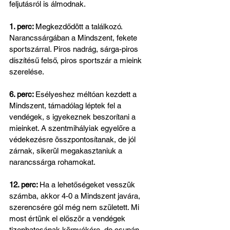
feljutásról is álmodnak.
1. perc: 
Megkezdődött a találkozó. 
Narancssárgában a Mindszent, fekete 
sportszárral. Piros nadrág, sárga-piros 
díszítésű felső, piros sportszár a mieink 
szerelése.
6. perc: 
Esélyeshez méltóan kezdett a 
Mindszent, támadólag léptek fel a 
vendégek, s igyekeznek beszorítani a 
mieinket. A szentmihályiak egyelőre a 
védekezésre összpontosítanak, de jól 
zárnak, sikerül megakasztaniuk a 
narancssárga rohamokat.
12. perc: 
Ha a lehetőségeket vesszük 
számba, akkor 4-0 a Mindszent javára, 
szerencsére gól még nem született. Mi 
most értünk el először a vendégek 
tizenhatosának környékére, de csupán 