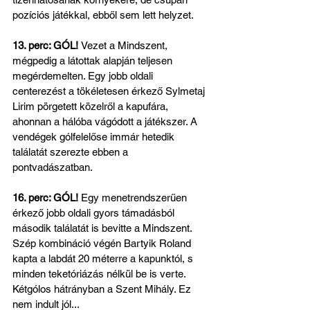
pozíciós játékkal, ebből sem lett helyzet.
13. perc: GÓL! 
Vezet a Mindszent, 
mégpedig a látottak alapján teljesen 
megérdemelten. Egy jobb oldali 
centerezést a tökéletesen érkező Sylmetaj 
Lirim pörgetett közelről a kapufára, 
ahonnan a hálóba vágódott a játékszer. A 
vendégek gólfelelőse immár hetedik 
találatát szerezte ebben a 
pontvadászatban.
16. perc: GÓL! 
Egy menetrendszerűen 
érkező jobb oldali gyors támadásból 
második találatát is bevitte a Mindszent. 
Szép kombináció végén Bartyik Roland 
kapta a labdát 20 méterre a kapunktól, s 
minden teketóriázás nélkül be is verte. 
Kétgólos hátrányban a Szent Mihály. Ez 
nem indult jól...