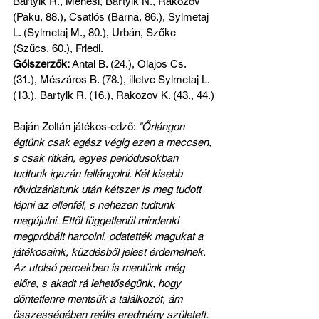
Bartyik R., Ménesi, Bartyik N., Rakozov 
(Paku, 88.), Csatlós (Barna, 86.), Sylmetaj 
L. (Sylmetaj M., 80.), Urbán, Szőke 
(Szűcs, 60.), Friedl. 
Gólszerzők: 
Antal B. (24.), Olajos Cs. 
(31.), Mészáros B. (78.), illetve
Sylmetaj L. 
(13.), Bartyik R. (16.), Rakozov K. (43., 44.)
Baján Zoltán játékos-edző: 
"Őrlángon 
égtünk csak egész végig ezen a meccsen, 
s csak ritkán, egyes periódusokban 
tudtunk igazán fellángolni. Két kisebb 
rövidzárlatunk után kétszer is meg tudott 
lépni az ellenfél, s nehezen tudtunk 
megújulni. Ettől függetlenül mindenki 
megpróbált harcolni, odatették magukat a 
játékosaink, küzdésből jelest érdemelnek. 
Az utolsó percekben is mentünk még 
előre, s akadt rá lehetőségünk, hogy 
döntetlenre mentsük a találkozót, ám 
összességében reális eredmény született. 