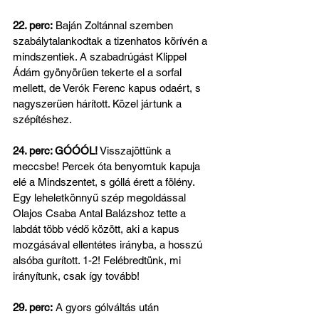
22. perc:
 Baján Zoltánnal szemben 
szabálytalankodtak a tizenhatos körívén a 
mindszentiek. A szabadrúgást Klippel 
Ádám gyönyörűen tekerte el a sorfal 
mellett, de Verók Ferenc kapus odaért, s 
nagyszerűen hárított. Közel jártunk a 
szépítéshez.
24. perc: GÓÓÓL!
 Visszajöttünk a 
meccsbe! Percek óta benyomtuk kapuja 
elé a Mindszentet, s góllá érett a fölény. 
Egy leheletkönnyű szép megoldással 
Olajos Csaba Antal Balázshoz tette a 
labdát több védő között, aki a kapus 
mozgásával ellentétes irányba, a hosszú 
alsóba gurított. 1-2! Felébredtünk, mi 
irányítunk, csak így tovább!
29. perc:
 A gyors gólváltás után 