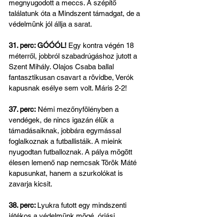
megnyugodott a meccs. A szépítő 
találatunk óta a Mindszent támadgat, de a 
védelmünk jól állja a sarat.
31. perc: GÓÓÓL!
 Egy kontra végén 18 
méterről, jobbról szabadrúgáshoz jutott a 
Szent Mihály. Olajos Csaba ballal 
fantasztikusan csavart a rövidbe, Verók 
kapusnak esélye sem volt. Máris 2-2!
37. perc:
 Némi mezőnyfölényben a 
vendégek, de nincs igazán élük a 
támadásaiknak, jobbára egymással 
foglalkoznak a futballistáik. A mieink 
nyugodtan futballoznak. A pálya mögött 
élesen lemenő nap nemcsak Török Máté 
kapusunkat, hanem a szurkolókat is 
zavarja kicsit.
38. perc: 
Lyukra futott egy mindszenti 
játékos a védelmünk mögé, óriási 