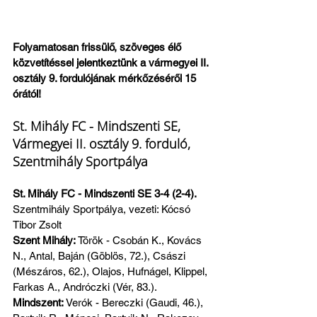
Folyamatosan frissülő, szöveges élő 
közvetítéssel jelentkeztünk a vármegyei II. 
osztály 9. fordulójának mérkőzéséről 15 
órától!
St. Mihály FC - Mindszenti SE, 
Vármegyei II. osztály 9. forduló, 
Szentmihály Sportpálya
St. Mihály FC - Mindszenti SE 3-4 (2-4). 
Szentmihály Sportpálya, vezeti: Kócsó 
Tibor Zsolt
Szent Mihály: 
Török - Csobán K., Kovács 
N., Antal, Baján (Göblös, 72.), Császi 
(Mészáros, 62.), Olajos, Hufnágel, Klippel, 
Farkas A., Andróczki (Vér, 83.).
Mindszent: 
Verók - Bereczki (Gaudi, 46.), 