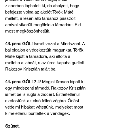
ziccerben léphetett ki, de ahelyett, hogy 
befejezte volna az akciót Török Máté 
mellett, a lesen álló társához passzolt, 
amivel sikerült megölnie a támadást. Ezt 
most megköszönhetjük.
43. perc: GÓL!
 Ismét vezet a Mindszent. A 
bal oldalon elvédekeztük magunkat, Török 
Máté kijött a támadóra, aki eltolta a 
mellette a labdát, s az üres kapuba gurított. 
Rakozov Krisztián talált be.
44. perc: GÓL!
 2-4! Megint üresen lépett ki 
egy mindszenti támadó, Rakozov Krisztián 
ismét be is rúgta a ziccert. Érthetetlenül 
szétestünk az első félidő végére. Óriási 
védelmi hibákat vétettünk, melyeket most 
kíméletlenül büntettek a vendégek.
Szünet.