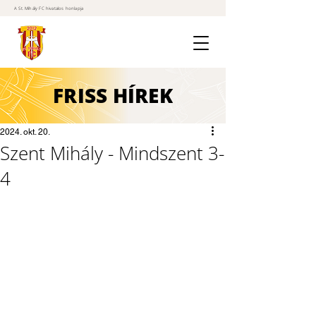
A St. Mihály FC hivatalos honlapja
FRISS
HÍREK
2024. okt. 20.
Szent Mihály - Mindszent 3-
4