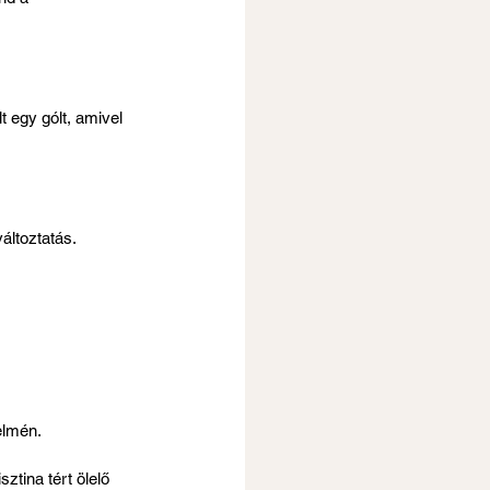
t egy gólt, amivel 
ltoztatás. 
elmén.
ztina tért ölelő 