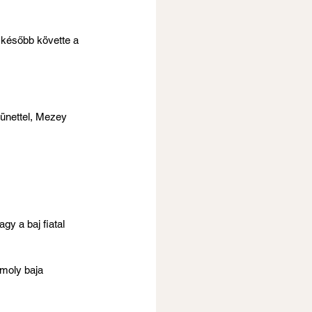
 később követte a 
ünettel, Mezey 
gy a baj fiatal 
moly baja 