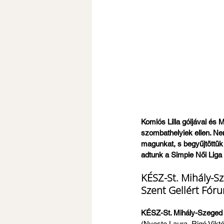
Komlós Lilla góljával és M
szombathelyiek ellen. Ne
magunkat, s begyűjtöttük
adtunk a Simple Női Liga 
KÉSZ-St. Mihály-Sze
Szent Gellért Fór
KÉSZ-St. Mihály-Szeged - 
(Nyeste Laura, Rigó Viktó