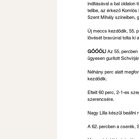
indításával a bal oldalon 
telibe, az érkező Komlós Li
Szent Mihály színeiben, g
Új meccs kezdődik, 55. per
lövését bravúrral tolta k
GÓÓÓL! 
Az 55. percben N
ügyesen gurított Schvirjá
Néhány perc alatt megfor
kezdődik.
Eltelt 60 perc, 2-1-es sz
szerencsére.
Nagy Lilla készül beállni 
A 62. percben a cserék, S