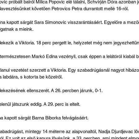
c próbált balról Milica Popovic elé tálalni, Schvirján Dóra azonban jól
avesztésünket követően Petrovics Petra durrantott mellé 16-ról.
ina kapott sárgát Sara Simonovic visszarántásáért. Egyelőre a mezőn
lgatnak a mieink.
ezik a Viktoria. 18 perc pergett le, helyzetet még nem jegyezhettünk
ermészetesen Markó Edina vezényli, csak éppen a lelátóról kiabál b
lanul vezetést szerzett a Viktoria. Egy szabadrúgásnál nagyot hibázo
a labdára, s kotorta be közelről.
ekezésének ellenszerét. A 26. percben járunk, 0-1.
elenül játszunk eddig. A 29. perc is eltelt.
a kapott sárgát Barna Bíborka felvágásáért.
zabadrúgást, mintegy 14 méterre az alapvonaltól, Nadja Djurdjevac lö
ról. Ez volt az első kapura lövésünk, a 33. percben, ami mindent elmo