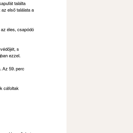
apufát találta 
 az első találata a 
, az éles, csapódó 
védőjét, s 
gban ezzel. 
 Az 59. perc 
k cáfoltak 