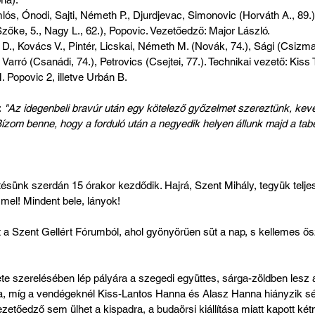
mlós, Ónodi, Sajti, Németh P., Djurdjevac, Simonovic (Horváth A., 89.
(Szőke, 5., Nagy L., 62.), Popovic. Vezetőedző: Major László. 
 D., Kovács V., Pintér, Licskai, Németh M. (Novák, 74.), Sági (Csizmad
 Varró (Csanádi, 74.), Petrovics (Csejtei, 77.). Technikai vezető: Kis
. Popovic 2, illetve Urbán B.
:
 "Az idegenbeli bravúr után egy kötelező győzelmet szereztünk, kevés
ízom benne, hogy a forduló után a negyedik helyen állunk majd a tabe
ésünk szerdán 15 órakor kezdődik. Hajrá, Szent Mihály, tegyük teljes
el! Mindent bele, lányok!
a Szent Gellért Fórumból, ahol gyönyörűen süt a nap, s kellemes ősz
 szerelésében lép pályára a szegedi együttes, sárga-zöldben lesz 
, míg a vendégeknél Kiss-Lantos Hanna és Alasz Hanna hiányzik sér
etőedző sem ülhet a kispadra, a budaörsi kiállítása miatt kapott két