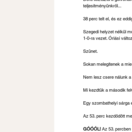
teljesítményünkről...
38 perc telt el, és ez ed
Szegedi helyzet nélkül múl
1-0-ra vezet. Óriási válto
Szünet.
Sokan melegítenek a miei
Nem lesz csere nálunk a 
Mi kezdtük a második fel
Egy szombathelyi sárga é
Az 53. perc kezdődött me
GÓÓÓL!
 Az 53. percben 