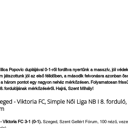
ilica Popovic duplájával 0-1-ről fordítva nyertünk a masszív, jól véde
m játszottunk jól az első félidőben, a második felvonásra azonban ö
 a három pontot egy nagyon nehéz mérkőzésen. Folyamatosan frissülő
8. fordulójának mérkőzéséről. Hajrá, Szent Mihály!
ged - Viktoria FC, Simple Női Liga NB I 8. forduló,
um
Viktoria FC 3-1 (0-1).
 Szeged, Szent Gellért Fórum, 100 néző, vezet
ria).