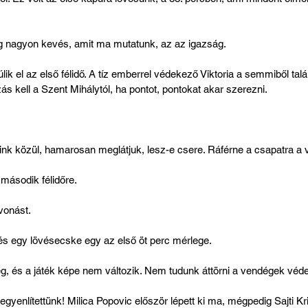
dig nagyon kevés, amit ma mutatunk, az az igazság.
ik el az első félidő. A tíz emberrel védekező Viktoria a semmiből talál
zás kell a Szent Mihálytól, ha pontot, pontokat akar szerezni.
nk közül, hamarosan meglátjuk, lesz-e csere. Ráférne a csapatra a vá
második félidőre.
vonást.
s egy lövésecske egy az első öt perc mérlege.
g, és a játék képe nem változik. Nem tudunk áttörni a vendégek véd
egyenlítettünk! Milica Popovic először lépett ki ma, mégpedig Sajti Kris