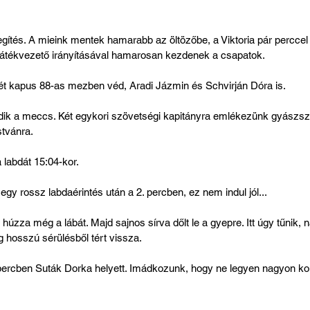
gítés. A mieink mentek hamarabb az öltözőbe, a Viktoria pár perccel
n játékvezető irányításával hamarosan kezdenek a csapatok. 
t kapus 88-as mezben véd, Aradi Jázmin és Schvirján Dóra is.
dik a meccs. Két egykori szövetségi kapitányra emlékezünk gyászsz
stvánra.
a labdát 15:04-kor. 
gy rossz labdaérintés után a 2. percben, ez nem indul jól...
 húzza még a lábát. Majd sajnos sírva dőlt le a gyepre. Itt úgy tűnik, na
 hosszú sérülésből tért vissza.
. percben Suták Dorka helyett. Imádkozunk, hogy ne legyen nagyon ko