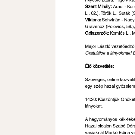
Szent Mihály:
 Aradi - Ko
L., 62.), Török L., Suták 
Viktoria: 
Schvirján - Nagy
Gravencz (Polovics, 58.),
Gólszerzők: 
Komlós L., M
Major László vezetőedző
Gratulálok a lányoknak! B
Élő közvetítés:
Szöveges, online közvetít
egy szép hazai győzelemm
14:20: Köszöntjük Önöket 
lányokat.
A hagyományos kék-fekete
Hazai oldalon Szabó Dóra
vasiaknál Markó Edina vez