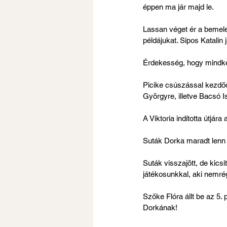
éppen ma jár majd le.
Lassan véget ér a bemele
példájukat. Sipos Katali
Érdekesség, hogy mindké
Picike csúszással kezdő
Györgyre, illetve Bacsó I
A Viktoria indította útjára 
Suták Dorka maradt lenn e
Suták visszajött, de kicsit
játékosunkkal, aki nemrég
Szőke Flóra állt be az 5
Dorkának!