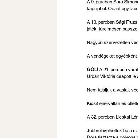
A 9. percben Sara Simonovi
kapujából. Odaát egy labd
A 13. percben Sági Fruzs
játék, türelmesen passzo
Nagyon szervezetten védek
A vendégeket egyébként t
GÓL! 
A 21. percben várat
Urbán Viktória csapott le 
Nem találjuk a vasiak véd
Kicsit enerváltan és ötlett
A 32. percben Licskai Lén
Jobbról ívelhettük be a s
Dóra tisztázta a gólvonal