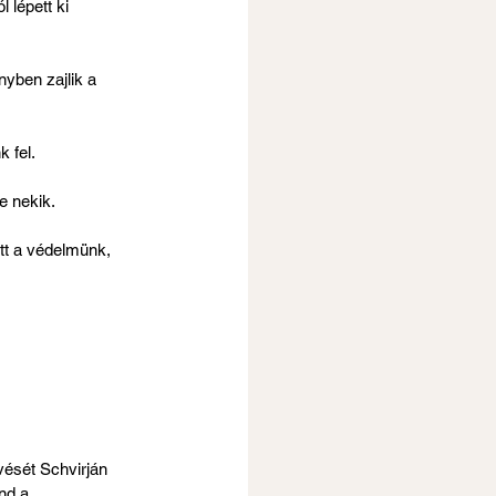
 lépett ki 
yben zajlik a 
 fel.
e nekik.
tt a védelmünk, 
vését Schvirján 
nd a 