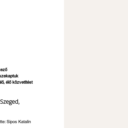
kező 
sszekaptuk 
, élő közvetítést 
 Szeged, 
te: Sipos Katalin 