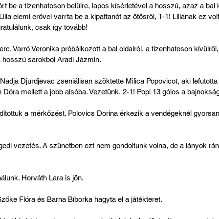
tört be a tizenhatoson belülre, lapos kísérletével a hosszú, azaz a bal k
lla elemi erővel varrta be a kipattanót az ötösről, 1-1! Lillának ez volt
ratulálunk, csak így tovább!
c. Varró Veronika próbálkozott a bal oldalról, a tizenhatoson kívülről
i a hosszú sarokból Aradi Jázmin.
adja Djurdjevac zseniálisan szöktette Milica Popovicot, aki lefutotta 
n Dóra mellett a jobb alsóba. Vezetünk, 2-1! Popi 13 gólos a bajnoksá
dítottuk a mérkőzést. Polovics Dorina érkezik a vendégeknél gyorsan.
egedi vezetés. A szünetben ezt nem gondoltunk volna, de a lányok rán
nálunk. Horváth Lara is jön.
zőke Flóra és Barna Bíborka hagyta el a játékteret.