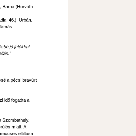
), Barna (Horváth 
ia, 46.), Urbán, 
s Tamás
bé jó játékkal. 
llán."
sé a pécsi bravúrt 
i idő fogadta a 
a Szombathely. 
ülés miatt. A 
meccses eltiltása 