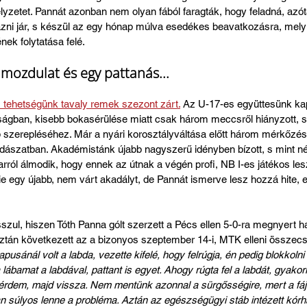
helyzetet. Pannát azonban nem olyan fából faragták, hogy feladná, azót
názni jár, s készül az egy hónap múlva esedékes beavatkozásra, mely 
ének folytatása felé.
mozdulat és egy pattanás...
 tehetségünk tavaly remek szezont zárt.
 Az U-17-es együttesünk kap
ágban, kisebb bokasérülése miatt csak három meccsről hiányzott, s öt
p szerepléséhez. Már a nyári korosztályváltása előtt három mérkőzés
dászatban. Akadémistánk újabb nagyszerű idényben bízott, s mint n
a arról álmodik, hogy ennek az útnak a végén profi, NB I-es játékos le
e egy újabb, nem várt akadályt, de Pannát ismerve lesz hozzá hite, e
sszul, hiszen Tóth Panna gólt szerzett a Pécs ellen 5-0-ra megnyert 
tán következett az a bizonyos szeptember 14-i, MTK elleni összecs
apusánál volt a labda, vezette kifelé, hogy felrúgja, én pedig blokkol
lábamat a labdával, pattant is egyet. Ahogy rúgta fel a labdát, gyakorl
 térdem, majd vissza. Nem mentünk azonnal a sürgősségire, mert a fáj
n súlyos lenne a probléma. Aztán az egészségügyi stáb intézett kórhá