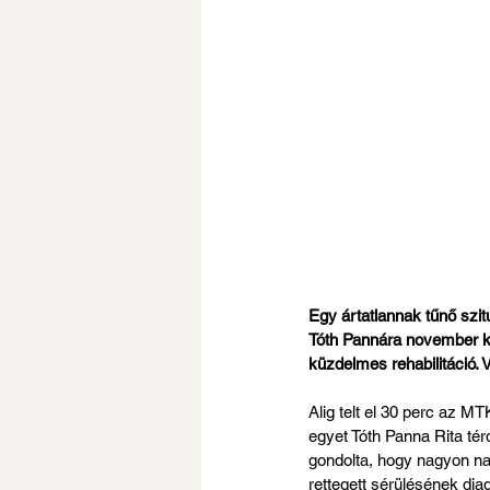
Egy ártatlannak tűnő szi
Tóth Pannára november kö
küzdelmes rehabilitáció.
Alig telt el 30 perc az M
egyet Tóth Panna Rita térd
gondolta, hogy nagyon na
rettegett sérülésének dia