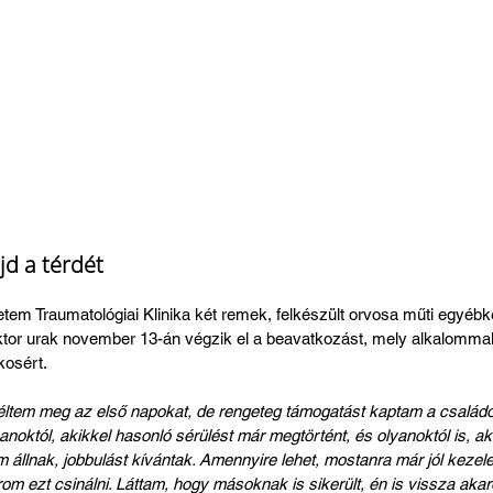
jd a térdét
m Traumatológiai Klinika két remek, felkészült orvosa műti egyébké
ktor urak november 13-án végzik el a beavatkozást, mely alkalommal
kosért.
 éltem meg az első napokat, de rengeteg támogatást kaptam a családom
yanoktól, akikkel hasonló sérülést már megtörtént, és olyanoktól is, a
m állnak, jobbulást kívántak. Amennyire lehet, mostanra már jól kezele
 ezt csinálni. Láttam, hogy másoknak is sikerült, én is vissza akarok 