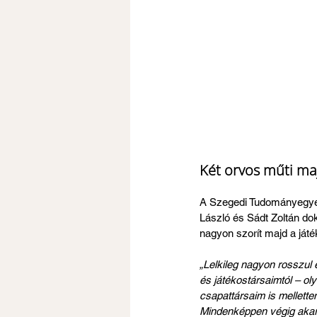
Két orvos műti ma
A Szegedi Tudományegyete
László és Sádt Zoltán do
nagyon szorít majd a játé
„Lelkileg nagyon rosszul
és játékostársaimtól – ol
csapattársaim is mellette
Mindenképpen végig akarom