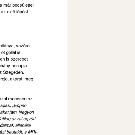
a már becsülettel 
az első lépést 
itánya, vezére 
 góllal is 
en is szerepet 
éhány hónapja 
sz Szegeden. 
reje, akarat: meg 
hazai meccsen az 
apás. 
„Éppen 
ni akartam. Nagyon 
atilag azzal együtt 
dalmak ellenére 
zi beutalót, s MRI-