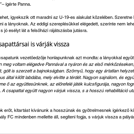
 
– ígérte Panna.
ehet, igyekszik ott maradni az U-19-es alakulat közelében. Szeretne 
ni a lányoknak. Az eddigi szereplésükkel elégedett, szerinte nem leh
 s jó esélyt lát a felsőházi rájátszásba jutásra.
apattársai is várják vissza
 csapatunk vezetőedzője honlapunknak azt mondta: a lányokkal együtt
 meg voltam elégedve Pannával a nyáron és az első mérkőzéseken,
lt, gólt is szerzett a bajnokságban. Szörnyű, hogy egy ártatlan helyze
s által kilőtt labdába, mely elvitte a térdét. Nagyon sajnálom, és együ
e ő az együttesünknek, az előrefelé játék kulcsfigurája, nagyon fog
 A csapattal együtt nagyon várjuk vissza, s a hosszú rehabilitáció ut
 erőt, kitartást kívánunk a hosszúnak és gyötrelmesnek ígérkező k
y FC mindenben mellette áll, segíteni fogja, s várjuk vissza a pályá