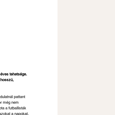
éves tehetsége. 
 hosszú, 
ulatnál pattant 
kkor még nem 
 a futballisták 
azokat a napokat, 