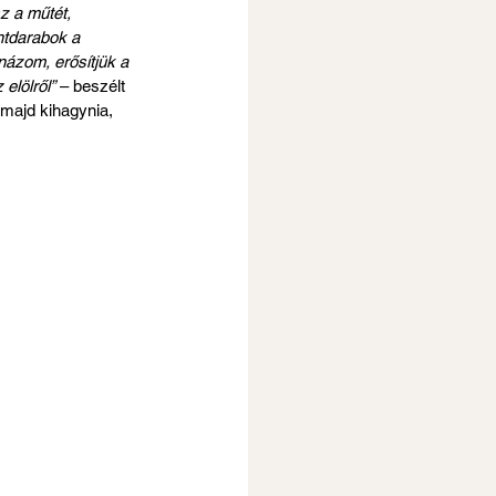
z a műtét, 
ntdarabok a 
názom, erősítjük a 
elölről”
 – beszélt 
 majd kihagynia, 