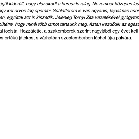
 végül kiderült, hogy elszakadt a keresztszalag. November középén les
y két orvos fog operálni. Schlatterom is van ugyanis, fájdalmas cso
n, egyúttal azt is kiszedik. Jelenleg Tornyi Zita vezetésével gyógytor
űtétre, hogy minél több izmot tartsunk meg. Aztán kezdődik az egész 
tal focista. Hozzátette, a szakemberek szerint nagyjából egy évet kell
ljes értékű játékos, s várhatóan szeptemberben léphet újra pályára.