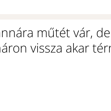
nnára műtét vár, de
ron vissza akar tér