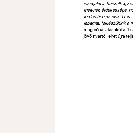
vizsgálat is készült, így
melynek érdekessége, hog
térdemben az elülső része
lábamat, felkészülünk a m
megpróbáltatásairól a fia
jövő nyártól lehet újra te