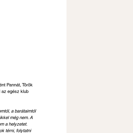
nt Pannát, Török 
 az egész klub 
tól, a barátaimtól 
kikkel még nem. A 
m a helyzetet. 
térni, folytatni 