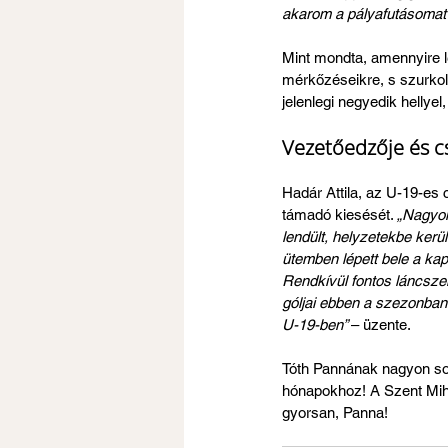
akarom a pályafutásomat”
Mint mondta, amennyire l
mérkőzéseikre, s szurkol
jelenlegi negyedik hellyel,
Vezetőedzője és cs
Hadár Attila, az U-19-es
támadó kiesését. 
„Nagyon
lendült, helyzetekbe kerü
ütemben lépett bele a kapu
Rendkívül fontos láncszem
góljai ebben a szezonban.
U-19-ben” 
– üzente.
Tóth Pannának nagyon sok
hónapokhoz! A Szent Mihál
gyorsan, Panna!