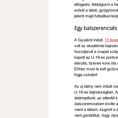
elfogadni, feldolgozni a 
erősíti a lábát, gyógytor
jelenti majd futballkarrierj
Egy balszerencsés 
A Gyuláról indult, 
17 éves
volt az akadémiai bajnoks
hozzájárult a csapat szé
kapott az U-19-es pontva
elárulta, tízéves kora ót
Ehhez most le kell győzni
fogja csinálni!
Az új idény nem indult ro
U-19-es bajnokságban. Az
letámadtunk, az ellenfél k
balszerencsésen kivitte a 
ment a lábam, kiugrott a
nem gondoltuk, hogy olya