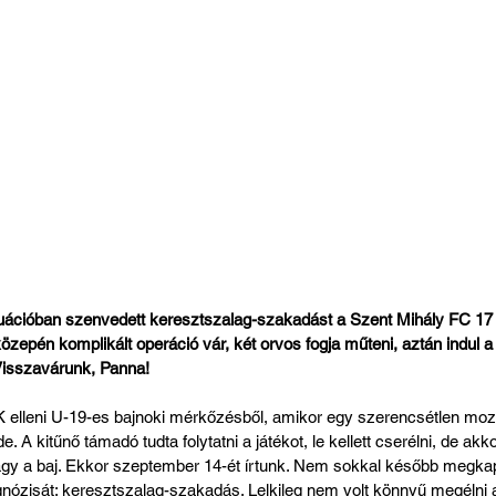
tuációban szenvedett keresztszalag-szakadást a Szent Mihály FC 17 
zepén komplikált operáció vár, két orvos fogja műteni, aztán indul a
 Visszavárunk, Panna!
TK elleni U-19-es bajnoki mérkőzésből, amikor egy szerencsétlen mozd
e. A kitűnő támadó tudta folytatni a játékot, le kellett cserélni, de a
gy a baj. Ekkor szeptember 14-ét írtunk. Nem sokkal később megkapta
gnózisát: keresztszalag-szakadás. Lelkileg nem volt könnyű megélni 