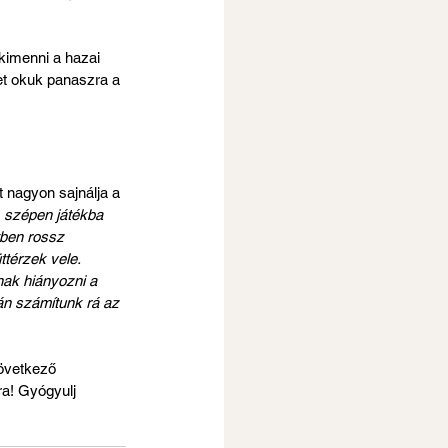
kimenni a hazai 
et okuk panaszra a 
 nagyon sajnálja a 
 szépen játékba 
tben rossz 
ttérzek vele. 
nak hiányozni a 
án számítunk rá az 
övetkező 
ra! Gyógyulj 