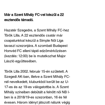
Már a Szent Mihály FC-vel készül a 22 
esztendős támadó.
Hazatér Szegedre, a Szent Mihály FC-hez 
Török Lilla. A 22 esztendős csatár már 
csapatunkkal készül a Simple Női Liga 
tavaszi szezonjára. A szombati Budapest 
Honvéd FC elleni tápéi edzőmérkőzésen 
(kezdés: 12:00) be is mutatkozhat Major 
László együttesében.
Török Lilla 2002. február 15-én született. A 
Szegedi AK-ban, illetve a Szent Mihály FC-
nél nevelkedett, klubunkból került be az U-
17-es és az 19-es válogatottba is. A Szent 
Mihály színeiben debütált a felnőtt női NB I-
ben is a 2018/19-es szezonban, 16 és fél 
évesen. Három idényt játszott nálunk végig 