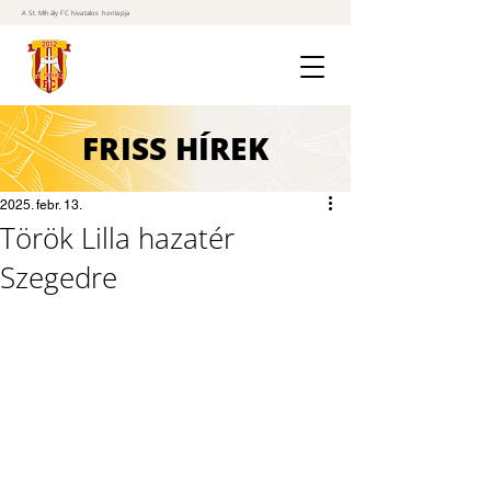
A St. Mihály FC hivatalos honlapja
FRISS
HÍREK
2025. febr. 13.
Török Lilla hazatér
Szegedre