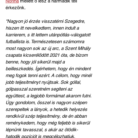
Norina
 mellett ő lesz a harmadik téli 
érkezőnk.
"Nagyon jó érzés visszatérni Szegedre, 
hiszen itt nevelkedtem, innen indult a 
karrierem, s itt lettem utánpótlás-válogatott 
futballista is. Természetesen számomra 
most nagyon sok az új arc, a Szent Mihály 
csapata kicserélődött 2021 óta, de bízom 
benne, hogy jól sikerül majd a 
beilleszkedés. Ígérhetem, hogy én mindent 
meg fogok tenni ezért. A célom, hogy minél 
jobb teljesítményt nyújtsak. Sok góllal, 
gólpasszal szeretném segíteni az 
együttest, a legjobb formámat akarom futni. 
Úgy gondolom, ősszel is nagyon szépen 
szerepeltek a lányok, a hetedik helyezés 
rendkívül szép teljesítmény, de én abban 
reménykedem, hogy még feljebb is sikerül 
lépnünk tavasszal, s akár az ötödik-
hatodik pozíciót is megcélozhatjuk. 