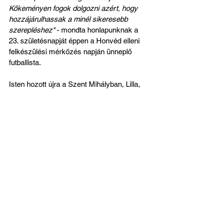
Kőkeményen fogok dolgozni azért, hogy 
hozzájárulhassak a minél sikeresebb 
szerepléshez"
 - mondta honlapunknak a 
23. születésnapját éppen a Honvéd elleni 
felkészülési mérkőzés napján ünneplő 
futballista.
Isten hozott újra a Szent Mihályban, Lilla, 
sok sikert kívánunk!
Az összes megtekintése
Friss bejegyzések