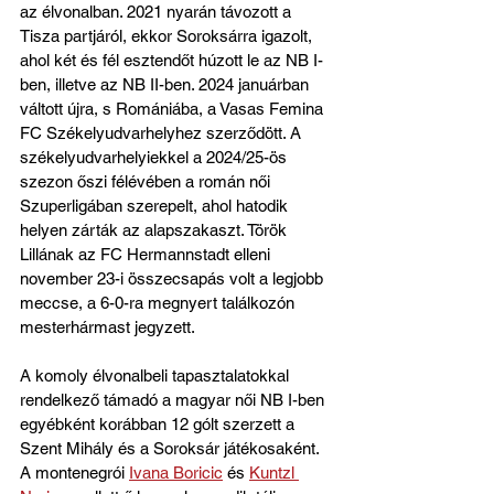
az élvonalban. 2021 nyarán távozott a 
Tisza partjáról, ekkor Soroksárra igazolt, 
ahol két és fél esztendőt húzott le az NB I-
ben, illetve az NB II-ben. 2024 januárban 
váltott újra, s Romániába, a Vasas Femina 
FC Székelyudvarhelyhez szerződött. A 
székelyudvarhelyiekkel a 2024/25-ös 
szezon őszi félévében a román női 
Szuperligában szerepelt, ahol hatodik 
helyen zárták az alapszakaszt. Török 
Lillának az FC Hermannstadt elleni 
november 23-i összecsapás volt a legjobb 
meccse, a 6-0-ra megnyert találkozón 
mesterhármast jegyzett. 
A komoly élvonalbeli tapasztalatokkal 
rendelkező támadó a magyar női NB I-ben 
egyébként korábban 12 gólt szerzett a 
Szent Mihály és a Soroksár játékosaként. 
A montenegrói 
Ivana Boricic
 és 
Kuntzl 