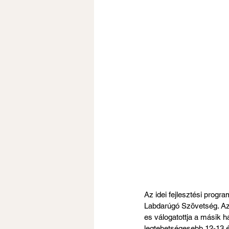
Az idei fejlesztési prog
Labdarúgó Szövetség. Az 
es válogatottja a másik h
legtehetségesebb 12-13 é