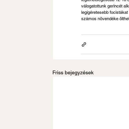
válogatottunk gerincét a
legígéretesebb focistáka
számos növendéke ölthet
Friss bejegyzések