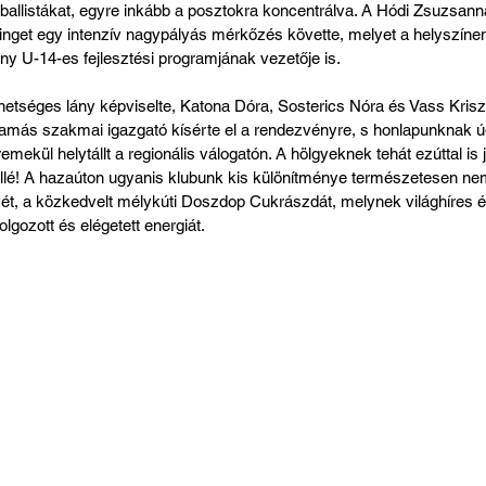
tballistákat, egyre inkább a posztokra koncentrálva. A Hódi Zsuzsann
inget egy intenzív nagypályás mérkőzés követte, melyet a helyszínen
ny U-14-es fejlesztési programjának vezetője is.
etséges lány képviselte, Katona Dóra, Sosterics Nóra és Vass Kriszt
 Tamás szakmai igazgató kísérte el a rendezvényre, s honlapunknak úg
ekül helytállt a regionális válogatón. A hölgyeknek tehát ezúttal is 
llé! A hazaúton ugyanis klubunk kis különítménye természetesen nem
t, a közkedvelt mélykúti Doszdop Cukrászdát, melynek világhíres 
olgozott és elégetett energiát.