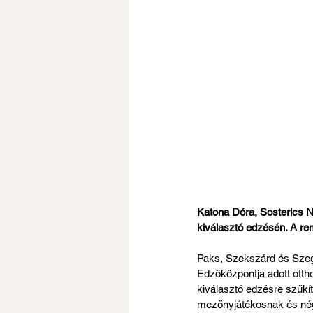
Katona Dóra, Sosterics Nór
kiválasztó edzésén. A re
Paks, Szekszárd és Szeg
Edzőközpontja adott ottho
kiválasztó edzésre szűkí
mezőnyjátékosnak és nég