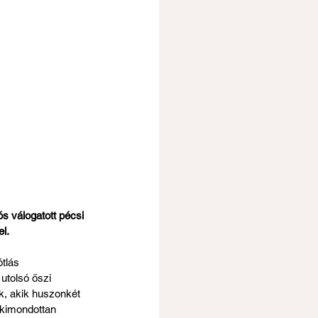
ós válogatott pécsi 
l.
tlás 
utolsó őszi 
k, akik huszonkét 
kimondottan 