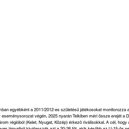
ramban egyébként a 2011/2012-es születésű játékosokat monitorozza 
eseménysorozat végén, 2025 nyarán Telkiben méri össze erejét a Dé
árom régióból (Kelet, Nyugat, Közép) érkező riválisokkal. A cél, hogy
ves lányaiból kiválasszák azt a 20-26 főt, akik később az U-15-ös n