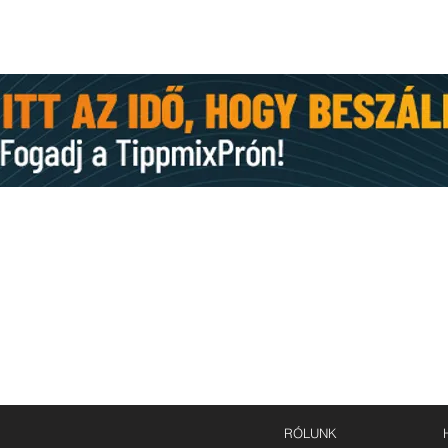
KAPCSOLAT
E-mail:
st.mihaly.fc@gmail.com
,
szentmihaly.kft@gmail.com
Levelezési cím: 6753 Szeged, Budai Nagy Antal u. 76.
RÓLUNK