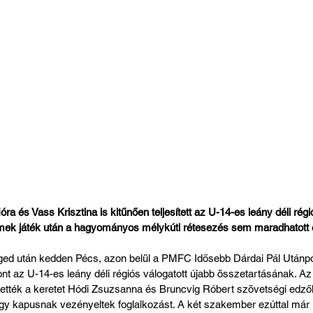
a és Vass Krisztina is kitűnően teljesített az U-14-es leány déli régi
mek játék után a hagyományos mélykúti rétesezés sem maradhatott e
ed után kedden Pécs, azon belül a PMFC Idősebb Dárdai Pál Utánpó
nt az U-14-es leány déli régiós válogatott újabb összetartásának. Az 
tették a keretet Hódi Zsuzsanna és Bruncvig Róbert szövetségi edző
y kapusnak vezényeltek foglalkozást. A két szakember ezúttal már 