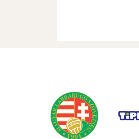
Gyorshir-Sorsolás