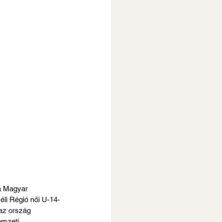
a Magyar 
li Régió női U-14-
 az ország 
emzeti 