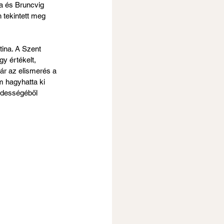
a és Bruncvig 
 tekintett meg 
ina. A Szent 
y értékelt, 
jár az elismerés a 
 hagyhatta ki 
édességéből 