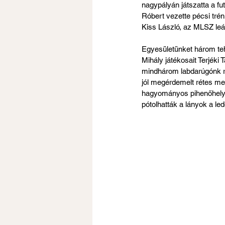
nagypályán játszatta a fu
Róbert vezette pécsi trén
Kiss László, az MLSZ leá
Egyesületünket három teh
Mihály játékosait Terjéki
mindhárom labdarúgónk rem
jól megérdemelt rétes me
hagyományos pihenőhelyé
pótolhatták a lányok a led