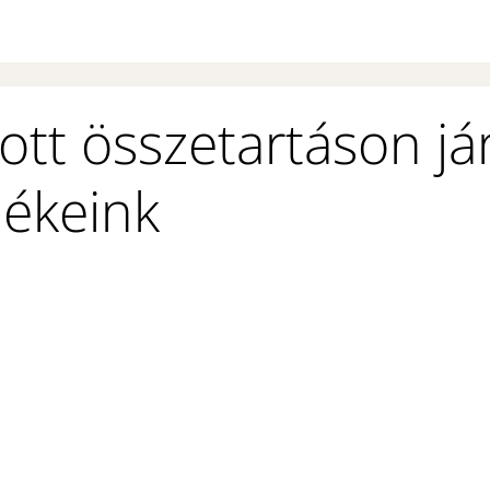
ott összetartáson já
ékeink