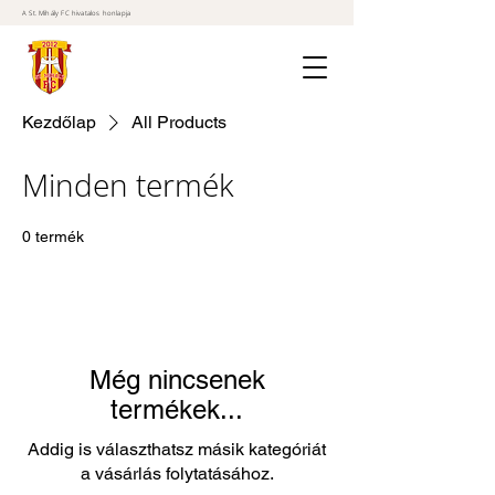
A St. Mihály FC hivatalos honlapja
Kezdőlap
All Products
Minden termék
0 termék
Még nincsenek
termékek...
Addig is választhatsz másik kategóriát
a vásárlás folytatásához.