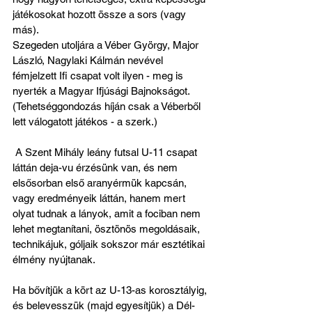
játékosokat hozott össze a sors (vagy 
más).
Szegeden utoljára a Véber György, Major 
László, Nagylaki Kálmán nevével 
fémjelzett Ifi csapat volt ilyen - meg is 
nyerték a Magyar Ifjúsági Bajnokságot. 
(Tehetséggondozás híján csak a Véberből 
lett válogatott játékos - a szerk.)
 A Szent Mihály leány futsal U-11 csapat 
láttán deja-vu érzésünk van, és nem 
elsősorban első aranyérmük kapcsán, 
vagy eredményeik láttán, hanem mert 
olyat tudnak a lányok, amit a fociban nem 
lehet megtanítani, ösztönös megoldásaik, 
technikájuk, góljaik sokszor már esztétikai 
élmény nyújtanak.
Ha bővítjük a kört az U-13-as korosztályig, 
és belevesszük (majd egyesítjük) a Dél-