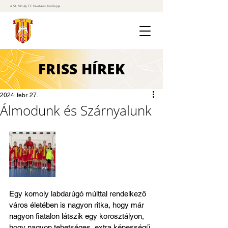
A St. Mihály FC hivatalos honlapja
FRISS
HÍREK
2024. febr. 27.
Álmodunk és Szárnyalunk
Egy komoly labdarúgó múlttal rendelkező 
város életében is nagyon ritka, hogy már 
nagyon fiatalon látszik egy korosztályon, 
hogy nagyon tehetséges, extra képességű 