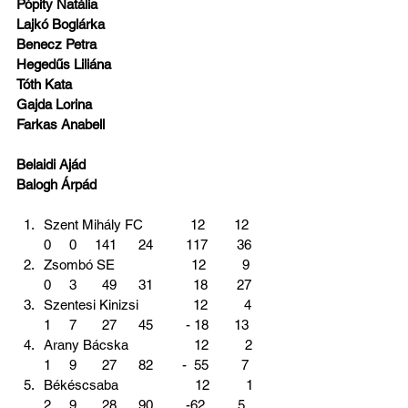
Pópity Natália
Lajkó Boglárka
Benecz Petra
Hegedűs Liliána
Tóth Kata
Gajda Lorina
Farkas Anabell
Belaidi Ajád
Balogh Árpád        
Szent Mihály FC             12        12      
0     0     141      24         117        36
Zsombó SE                     12          9      
0     3       49      31           18        27
Szentesi Kinizsi               12          4      
1     7       27      45         - 18       13
Arany Bácska                  12          2      
1     9       27      82        -  55         7
Békéscsaba                     12          1      
2     9       28      90         -62         5 