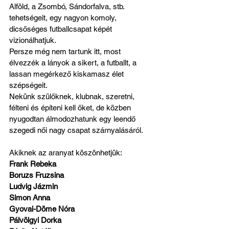
Alföld, a Zsombó, Sándorfalva, stb. 
tehetségeit, egy nagyon komoly, 
dicsőséges futballcsapat képét 
vizionálhatjuk.
Persze még nem tartunk itt, most 
élvezzék a lányok a sikert, a futballt, a 
lassan megérkező kiskamasz élet 
szépségeit.
Nekünk szülőknek, klubnak, szeretni, 
félteni és építeni kell őket, de közben 
nyugodtan álmodozhatunk egy leendő 
szegedi női nagy csapat szárnyalásáról.
Akiknek az aranyat köszönhetjük:
Frank Rebeka
Boruzs Fruzsina
Ludvig Jázmin
Simon Anna
Gyovai-Döme Nóra
Pálvölgyi Dorka