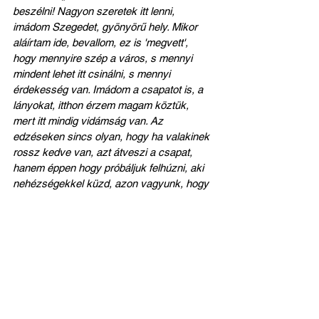
beszélni! Nagyon szeretek itt lenni, 
imádom Szegedet, gyönyörű hely. Mikor 
aláírtam ide, bevallom, ez is 'megvett', 
hogy mennyire szép a város, s mennyi 
mindent lehet itt csinálni, s mennyi 
érdekesség van. Imádom a csapatot is, a 
lányokat, itthon érzem magam köztük, 
mert itt mindig vidámság van. Az 
edzéseken sincs olyan, hogy ha valakinek 
rossz kedve van, azt átveszi a csapat, 
hanem éppen hogy próbáljuk felhúzni, aki 
nehézségekkel küzd, azon vagyunk, hogy 
neki is jó kedve legyen, röhögjön, 
nevessen, mosolyogjon. Szóval nagyon 
szeretek itt lenni, s remélem, még egy pár 
évig lehetőségem is lesz erre”
 – 
összegzett.
Vani és a szegedi szál