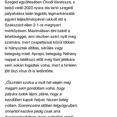
Szeged együttesében Ónodi Vanessza, s 
belső védő 2023 nyara óta tartó szegedi 
pályafutása talán legjobb, legmarkánsabb 
egyéni teljesítményével rukkolt elő a 
Szekszárd ellen 2-1-re megnyert 
mérkőzésen. Maximálisan élni tudott a 
lehetőséggel, ami részben azért nyílt meg 
számára, mert csapattársai közül többen 
is hiányoztak eltiltás, sérülés vagy 
betegség miatt. Apropó, betegség. Néhány 
nappal a találkozó előtt még Vani játékára 
sem sokan fogadtak volna, mert a hirtelen 
jött őszi vírus őt is ledöntötte.
„Őszintén szólva a múlt hét elején még 
magam sem gondoltam volna, hogy 
pályára tudok lépni, pláne, hogy a 
kezdőben kapok helyet, hiszen beteg 
voltam. Szerencsére időben felgyógyultam, 
onnantól kezdve pedig csak arra 
összpontosítottam, hogy próbáljak minél 