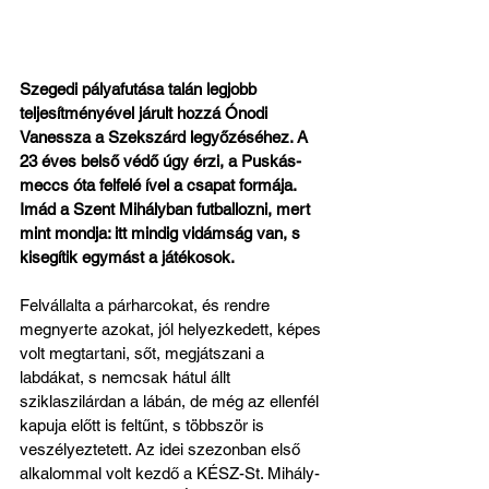
Szegedi pályafutása talán legjobb 
teljesítményével járult hozzá Ónodi 
Vanessza a Szekszárd legyőzéséhez. A 
23 éves belső védő úgy érzi, a Puskás-
meccs óta felfelé ível a csapat formája. 
Imád a Szent Mihályban futballozni, mert 
mint mondja: itt mindig vidámság van, s 
kisegítik egymást a játékosok.
Felvállalta a párharcokat, és rendre 
megnyerte azokat, jól helyezkedett, képes 
volt megtartani, sőt, megjátszani a 
labdákat, s nemcsak hátul állt 
sziklaszilárdan a lábán, de még az ellenfél 
kapuja előtt is feltűnt, s többször is 
veszélyeztetett. Az idei szezonban első 
alkalommal volt kezdő a KÉSZ-St. Mihály-