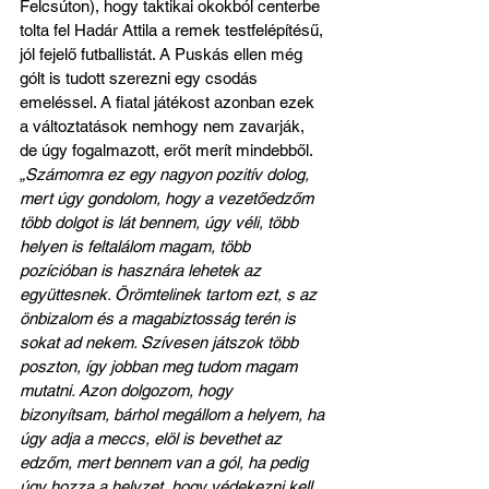
Felcsúton), hogy taktikai okokból centerbe 
tolta fel Hadár Attila a remek testfelépítésű, 
jól fejelő futballistát. A Puskás ellen még 
gólt is tudott szerezni egy csodás 
emeléssel. A fiatal játékost azonban ezek 
a változtatások nemhogy nem zavarják, 
de úgy fogalmazott, erőt merít mindebből. 
„Számomra ez egy nagyon pozitív dolog, 
mert úgy gondolom, hogy a vezetőedzőm 
több dolgot is lát bennem, úgy véli, több 
helyen is feltalálom magam, több 
pozícióban is hasznára lehetek az 
együttesnek. Örömtelinek tartom ezt, s az 
önbizalom és a magabiztosság terén is 
sokat ad nekem. Szívesen játszok több 
poszton, így jobban meg tudom magam 
mutatni. Azon dolgozom, hogy 
bizonyítsam, bárhol megállom a helyem, ha 
úgy adja a meccs, elöl is bevethet az 
edzőm, mert bennem van a gól, ha pedig 
úgy hozza a helyzet, hogy védekezni kell, 