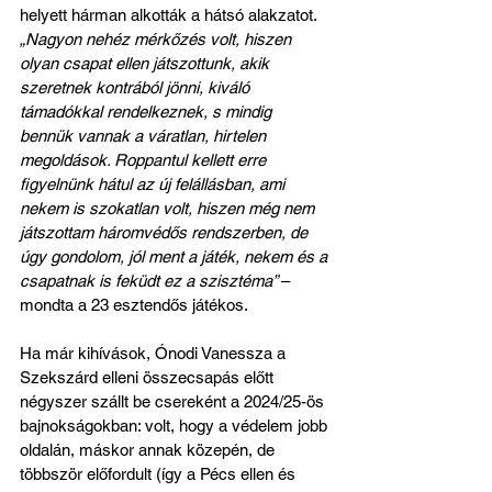
helyett hárman alkották a hátsó alakzatot. 
„Nagyon nehéz mérkőzés volt, hiszen 
olyan csapat ellen játszottunk, akik 
szeretnek kontrából jönni, kiváló 
támadókkal rendelkeznek, s mindig 
bennük vannak a váratlan, hirtelen 
megoldások. Roppantul kellett erre 
figyelnünk hátul az új felállásban, ami 
nekem is szokatlan volt, hiszen még nem 
játszottam háromvédős rendszerben, de 
úgy gondolom, jól ment a játék, nekem és a 
csapatnak is feküdt ez a szisztéma” 
– 
mondta a 23 esztendős játékos.
Ha már kihívások, Ónodi Vanessza a 
Szekszárd elleni összecsapás előtt 
négyszer szállt be csereként a 2024/25-ös 
bajnokságokban: volt, hogy a védelem jobb 
oldalán, máskor annak közepén, de 
többször előfordult (így a Pécs ellen és 