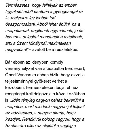
Természetes, hogy felhívják az ember 
figyelmét adott esetben a gyengeségekre 
is, melyekre így jobban tud 
összpontosítani. Abból lehet épülni, ha a 
csapattársak segítenek egymásnak, jó és 
hasznos dolgokat mondanak a másiknak, 
ami a Szent Mihálynál maximálisan 
megvalósul” 
– avatott be a részletekbe.
Bár ebben az idényben komoly 
versenyhelyzet van a csapatba kerülésért, 
Ónodi Vanessza abban bízik, hogy ezzel a 
teljesítménnyel gyökeret verhet a 
kezdőben. Természetesen tudja, ehhez 
rengeteget kell dolgoznia a következőkben 
is. 
„Idén tényleg nagyon nehéz bekerülni a 
csapatba, mert mindenki nagyon jól teljesít 
az edzéseken, s nagyon akarja, hogy 
kezdjen. Rendkívül boldog vagyok, hogy a 
Szekszárd ellen az elejétől a végéig a 