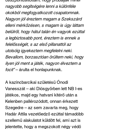
nagyobb segítségére lenni a különféle 
okokból megfogyatkozott csapatomnak. 
Nagyon jól éreztem magam a Szekszárd 
elleni mérkőzésen, s magam is úgy láttam 
belülről, hogy hátul talán én vagyok ezúttal 
a legbiztosabb pont, éreztem is ennek a 
felelősségét, s az első pillanattól az 
utolsóig igyekeztem megfelelni neki. 
Bevallom, borzasztóan örültem neki, hogy 
ilyen jól ment a játék, nagyon élveztem a 
focit”
 – árulta el honlapunknak.
A kazincbarcikai születésű Ónodi 
Vanesszát – aki Diósgyőrben lett NB I-es 
játékos, majd egy hatvani kitérő után a 
Kelenben pallérozódott, onnan érkezett 
Szegedre – az sem zavarta meg, hogy 
Hadár Attila vezetőedző ezúttal támadóbb 
szellemű alakulatot küldött fel, ami azt is 
jelentette, hogy a megszokott négy védő 