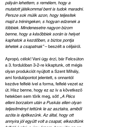
pályán lehettem, s remélem, hogy a 
mutatott játékommal bent is tudok maradni. 
Persze sok múlik azon, hogy teljesítek 
majd a tréningeken, s hogyan edzenek a 
többiek. Mindenesetre nagyon bízom 
benne, hogy a későbbiek során is helyet 
kaphatok a kezdőben, s biztos pontja 
lehetek a csapatnak”
 – beszélt a céljairól.
Apropó, célok! Vani úgy érzi, bár Felcsúton 
a 3. fordulóban 3-2-re kikaptunk, ott mégis 
olyan produkciót nyújtott a Szent Mihály, 
ami fordulópontot jelentett, s onnantól 
kezdve felfelé ível a forma, felfelé vezet az 
út. Hisz benne, hogy ez az ív a következő 
hetekben sem törik meg, sőt! 
„A Pécs 
elleni borzalom után a Puskás ellen olyan 
teljesítményt tettünk le az asztalra, amiből 
azóta is építkezünk. Az által, hogy ott 
annyira jól együtt volt a csapat, elkezdtünk 