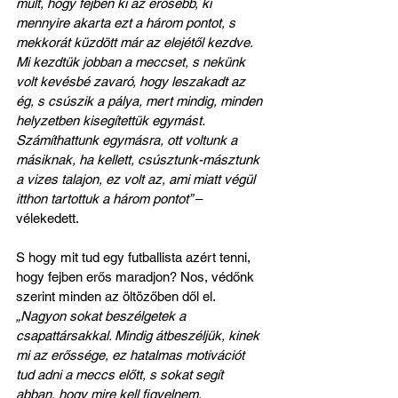
múlt, hogy fejben ki az erősebb, ki 
mennyire akarta ezt a három pontot, s 
mekkorát küzdött már az elejétől kezdve. 
Mi kezdtük jobban a meccset, s nekünk 
volt kevésbé zavaró, hogy leszakadt az 
ég, s csúszik a pálya, mert mindig, minden 
helyzetben kisegítettük egymást. 
Számíthattunk egymásra, ott voltunk a 
másiknak, ha kellett, csúsztunk-másztunk 
a vizes talajon, ez volt az, ami miatt végül 
itthon tartottuk a három pontot” 
– 
vélekedett.
S hogy mit tud egy futballista azért tenni, 
hogy fejben erős maradjon? Nos, védőnk 
szerint minden az öltözőben dől el. 
„Nagyon sokat beszélgetek a 
csapattársakkal. Mindig átbeszéljük, kinek 
mi az erőssége, ez hatalmas motivációt 
tud adni a meccs előtt, s sokat segít 
abban, hogy mire kell figyelnem. 