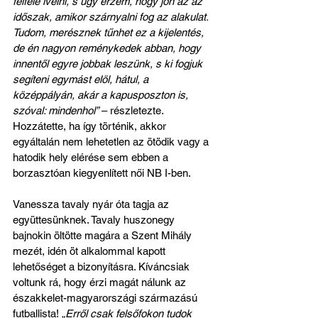
felfelé ívelni, s úgy érzem, hogy jön az az 
időszak, amikor szárnyalni fog az alakulat. 
Tudom, merésznek tűnhet ez a kijelentés, 
de én nagyon reménykedek abban, hogy 
innentől egyre jobbak leszünk, s ki fogjuk 
segíteni egymást elöl, hátul, a 
középpályán, akár a kapusposzton is, 
szóval: mindenhol”
 – részletezte. 
Hozzátette, ha így történik, akkor 
egyáltalán nem lehetetlen az ötödik vagy a 
hatodik hely elérése sem ebben a 
borzasztóan kiegyenlített női NB I-ben. 
Vanessza tavaly nyár óta tagja az 
együttesünknek. Tavaly huszonegy 
bajnokin öltötte magára a Szent Mihály 
mezét, idén öt alkalommal kapott 
lehetőséget a bizonyításra. Kíváncsiak 
voltunk rá, hogy érzi magát nálunk az 
északkelet-magyarországi származású 
futballista! 
„Erről csak felsőfokon tudok 