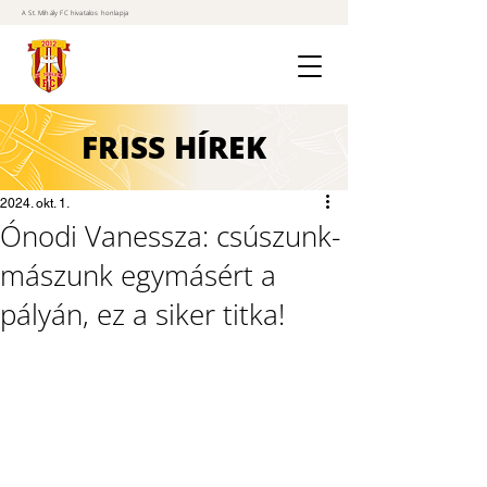
A St. Mihály FC hivatalos honlapja
FRISS
HÍREK
2024. okt. 1.
Ónodi Vanessza: csúszunk-
mászunk egymásért a
pályán, ez a siker titka!