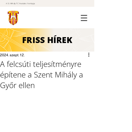
A St. Mihály FC hivatalos honlapja
FRISS
HÍREK
2024. szept. 12.
A felcsúti teljesítményre
építene a Szent Mihály a
Győr ellen