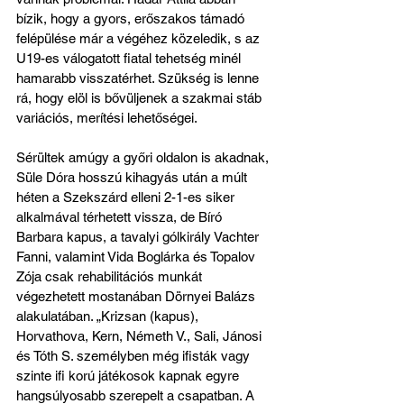
bízik, hogy a gyors, erőszakos támadó 
felépülése már a végéhez közeledik, s az 
U19-es válogatott fiatal tehetség minél 
hamarabb visszatérhet. Szükség is lenne 
rá, hogy elöl is bővüljenek a szakmai stáb 
variációs, merítési lehetőségei.
Sérültek amúgy a győri oldalon is akadnak, 
Süle Dóra hosszú kihagyás után a múlt 
héten a Szekszárd elleni 2-1-es siker 
alkalmával térhetett vissza, de Bíró 
Barbara kapus, a tavalyi gólkirály Vachter 
Fanni, valamint Vida Boglárka és Topalov 
Zója csak rehabilitációs munkát 
végezhetett mostanában Dörnyei Balázs 
alakulatában. „Krizsan (kapus), 
Horvathova, Kern, Németh V., Sali, Jánosi 
és Tóth S. személyben még ifisták vagy 
szinte ifi korú játékosok kapnak egyre 
hangsúlyosabb szerepelt a csapatban. A 