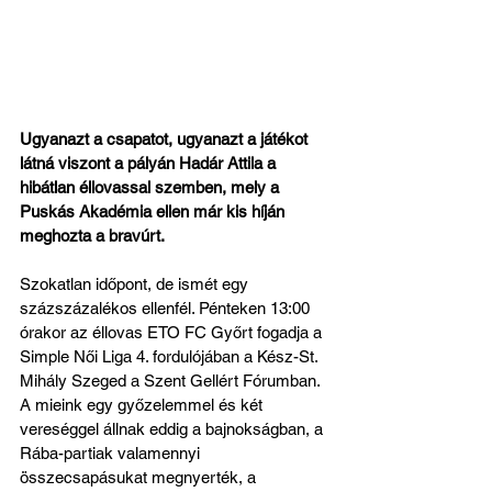
Ugyanazt a csapatot, ugyanazt a játékot 
látná viszont a pályán Hadár Attila a 
hibátlan éllovassal szemben, mely a 
Puskás Akadémia ellen már kis híján 
meghozta a bravúrt.
Szokatlan időpont, de ismét egy 
százszázalékos ellenfél. Pénteken 13:00 
órakor az éllovas ETO FC Győrt fogadja a 
Simple Női Liga 4. fordulójában a Kész-St. 
Mihály Szeged a Szent Gellért Fórumban. 
A mieink egy győzelemmel és két 
vereséggel állnak eddig a bajnokságban, a 
Rába-partiak valamennyi 
összecsapásukat megnyerték, a 