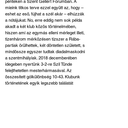
pénteken a Szent Gellért Fórumban. A 
mieink titkos terve ezzel együtt az, hogy – 
eshet az eső, fújhat a szél akár – elhúzzák 
a nótájukat. No, erre eddig nem sok példa 
akadt a két klub közös történelmében, 
hiszen ami az egymás elleni mérleget illeti, 
tizenhárom mérkőzésen tízszer a Rába-
partiak örülhettek, két döntetlen született, s 
mindössze egyszer tudtak diadalmaskodni 
a szentmihályiak. 2018 decemberében 
idegeben nyertünk 3-2-re Szil Tünde 
felejthetetlen mesterhármasával. Az 
összesített gólkülönbség 10-43. Klubunk 
történetének egyik legszebb találatát 
Jelena Koprena éppen az ETO, egészen 
pontosan a válogatott kapus, Szőcs Réka 
ellen szerezte, s nagyon fontos találat is 
volt az a 2021. május 8-i győri meccsen: a 
93. percben ezzel egyenlítettünk 1-1-re, s 
csentünk el egy pontot. 
(Az alábbi 
videóban 3:40-nél tekinthető meg a gól.)