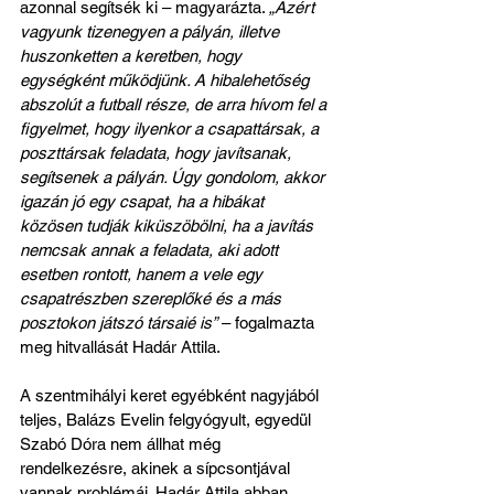
azonnal segítsék ki – magyarázta. 
„Azért 
vagyunk tizenegyen a pályán, illetve 
huszonketten a keretben, hogy 
egységként működjünk. A hibalehetőség 
abszolút a futball része, de arra hívom fel a 
figyelmet, hogy ilyenkor a csapattársak, a 
poszttársak feladata, hogy javítsanak, 
segítsenek a pályán. Úgy gondolom, akkor 
igazán jó egy csapat, ha a hibákat 
közösen tudják kiküszöbölni, ha a javítás 
nemcsak annak a feladata, aki adott 
esetben rontott, hanem a vele egy 
csapatrészben szereplőké és a más 
posztokon játszó társaié is”
 – fogalmazta 
meg hitvallását Hadár Attila.
A szentmihályi keret egyébként nagyjából 
teljes, Balázs Evelin felgyógyult, egyedül 
Szabó Dóra nem állhat még 
rendelkezésre, akinek a sípcsontjával 
vannak problémái. Hadár Attila abban 