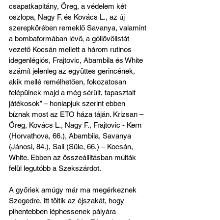
csapatkapitány, Öreg, a védelem két 
oszlopa, Nagy F. és Kovács L., az új 
szerepkörében remeklő Savanya, valamint 
a bombaformában lévő, a góllövőlistát 
vezető Kocsán mellett a három rutinos 
idegenlégiós, Frajtovic, Abambila és White 
számít jelenleg az együttes gerincének, 
akik mellé remélhetően, fokozatosan 
felépülnek majd a még sérült, tapasztalt 
játékosok” – honlapjuk szerint ebben 
bíznak most az ETO háza táján. Krizsan – 
Öreg, Kovács L., Nagy F., Frajtovic - Kern 
(Horvathova, 66.), Abambila, Savanya 
(Jánosi, 84.), Sali (Süle, 66.) – Kocsán, 
White. Ebben az összeállításban múlták 
felül legutóbb a Szekszárdot.
A győriek amúgy már ma megérkeznek 
Szegedre, itt töltik az éjszakát, hogy 
pihentebben léphessenek pályára 