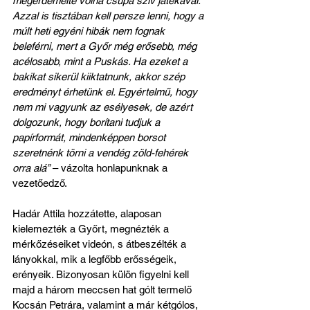
megérdemelte volna csupa szív játékával. 
Azzal is tisztában kell persze lenni, hogy a 
múlt heti egyéni hibák nem fognak 
beleférni, mert a Győr még erősebb, még 
acélosabb, mint a Puskás. Ha ezeket a 
bakikat sikerül kiiktatnunk, akkor szép 
eredményt érhetünk el. Egyértelmű, hogy 
nem mi vagyunk az esélyesek, de azért 
dolgozunk, hogy borítani tudjuk a 
papírformát, mindenképpen borsot 
szeretnénk törni a vendég zöld-fehérek 
orra alá”
 – vázolta honlapunknak a 
vezetőedző.
Hadár Attila hozzátette, alaposan 
kielemezték a Győrt, megnézték a 
mérkőzéseiket videón, s átbeszélték a 
lányokkal, mik a legfőbb erősségeik, 
erényeik. Bizonyosan külön figyelni kell 
majd a három meccsen hat gólt termelő 
Kocsán Petrára, valamint a már kétgólos, 