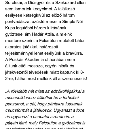
Soroksár, a Diósgyőr és a Szekszárd ellen 
sem ismertek kegyelmet. A találkozó 
esélyese kétségkívül az előző három 
pontvadászat ezüstérmese, a Simple Női 
Kupa legutóbbi három kiírásának 
győztese, ám Hadár Attila, a mieink 
mestere szerint a Felcsúton mutatott bátor, 
akaratos játékkal, határozott 
teljesítménnyel lehet esélyünk a bravúrra. 
A Puskás Akadémia otthonában nem 
álltunk ettől messze, egyéni hibák és 
játékvezetői tévedések miatt kaptunk ki 3-
2-re, hátha most mellénk áll a szerencse is!
„A rövidebb hét miatt az edzőkollégákkal a 
meccsciklushoz állítottuk be a terhelési 
penzumot, a cél, hogy péntekre fussanak 
csúcsformát a játékosok. Ugyanazt a focit 
és ugyanazt a csapatot szeretném a 
pályán látni, mely Felcsúton a győzelmet is 