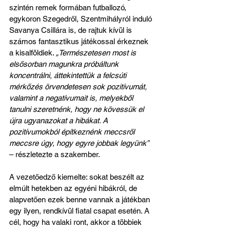
szintén remek formában futballozó, 
egykoron Szegedről, Szentmihályról induló 
Savanya Csillára is, de rajtuk kívül is 
számos fantasztikus játékossal érkeznek 
a kisalföldiek. 
„Természetesen most is 
elsősorban magunkra próbáltunk 
koncentrálni, áttekintettük a felcsúti 
mérkőzés örvendetesen sok pozitívumát, 
valamint a negatívumait is, melyekből 
tanulni szeretnénk, hogy ne kövessük el 
újra ugyanazokat a hibákat. A 
pozitívumokból építkeznénk meccsről 
meccsre úgy, hogy egyre jobbak legyünk”
– részletezte a szakember.
A vezetőedző kiemelte: sokat beszélt az 
elmúlt hetekben az egyéni hibákról, de 
alapvetően ezek benne vannak a játékban 
egy ilyen, rendkívül fiatal csapat esetén. A 
cél, hogy ha valaki ront, akkor a többiek 