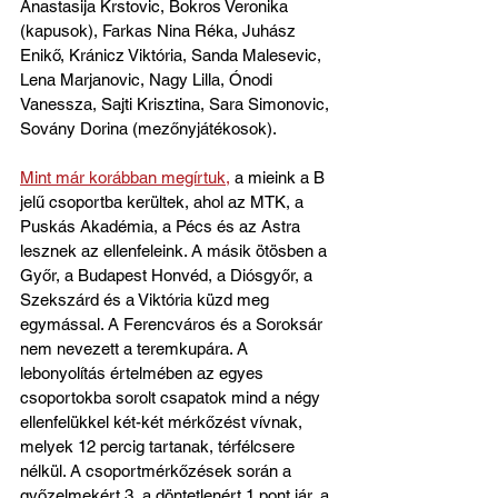
Anastasija Krstovic, Bokros Veronika 
(kapusok), Farkas Nina Réka, Juhász 
Enikő, Kránicz Viktória, Sanda Malesevic, 
Lena Marjanovic, Nagy Lilla, Ónodi 
Vanessza, Sajti Krisztina, Sara Simonovic, 
Sovány Dorina (mezőnyjátékosok).
Mint már korábban megírtuk,
 a mieink a B 
jelű csoportba kerültek, ahol az MTK, a 
Puskás Akadémia, a Pécs és az Astra 
lesznek az ellenfeleink. A másik ötösben a 
Győr, a Budapest Honvéd, a Diósgyőr, a 
Szekszárd és a Viktória küzd meg 
egymással. A Ferencváros és a Soroksár 
nem nevezett a teremkupára. A 
lebonyolítás értelmében az egyes 
csoportokba sorolt csapatok mind a négy 
ellenfelükkel két-két mérkőzést vívnak, 
melyek 12 percig tartanak, térfélcsere 
nélkül. A csoportmérkőzések során a 
győzelmekért 3, a döntetlenért 1 pont jár, a 