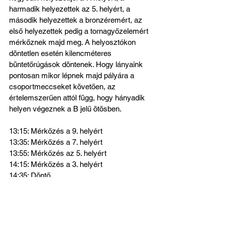
harmadik helyezettek az 5. helyért, a 
második helyezettek a bronzéremért, az 
első helyezettek pedig a tornagyőzelemért 
mérkőznek majd meg. A helyosztókon 
döntetlen esetén kilencméteres 
büntetőrúgások döntenek. Hogy lányaink 
pontosan mikor lépnek majd pályára a 
csoportmeccseket követően, az 
értelemszerűen attól függ, hogy hányadik 
helyen végeznek a B jelű ötösben.
13:15: Mérkőzés a 9. helyért
13:35: Mérkőzés a 7. helyért
13:55: Mérkőzés az 5. helyért
14:15: Mérkőzés a 3. helyért
14:35: Döntő
A versenyen idén is serleget, érmeket és 
pénzjutalmakat oszt majd az MLSZ, a 
presztízs mellett komoly téttel bír tehát a 