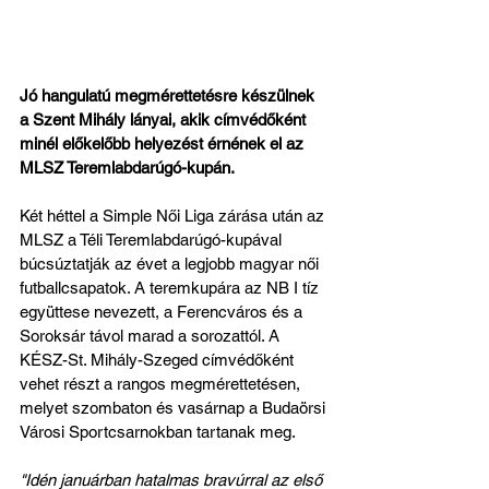
Jó hangulatú megmérettetésre készülnek 
a Szent Mihály lányai, akik címvédőként 
minél előkelőbb helyezést érnének el az 
MLSZ Teremlabdarúgó-kupán.
Két héttel a Simple Női Liga zárása után az 
MLSZ a Téli Teremlabdarúgó-kupával 
búcsúztatják az évet a legjobb magyar női 
futballcsapatok. A teremkupára az NB I tíz 
együttese nevezett, a Ferencváros és a 
Soroksár távol marad a sorozattól. A 
KÉSZ-St. Mihály-Szeged címvédőként 
vehet részt a rangos megmérettetésen, 
melyet szombaton és vasárnap a Budaörsi 
Városi Sportcsarnokban tartanak meg.
"Idén januárban hatalmas bravúrral az első 