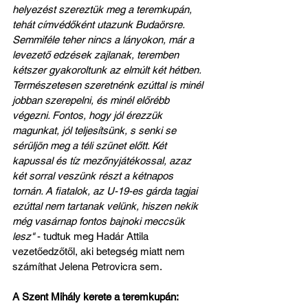
helyezést szereztük meg a teremkupán, 
tehát címvédőként utazunk Budaörsre. 
Semmiféle teher nincs a lányokon, már a 
levezető edzések zajlanak, teremben 
kétszer gyakoroltunk az elmúlt két hétben. 
Természetesen szeretnénk ezúttal is minél 
jobban szerepelni, és minél előrébb 
végezni. Fontos, hogy jól érezzük 
magunkat, jól teljesítsünk, s senki se 
sérüljön meg a téli szünet előtt. Két 
kapussal és tíz mezőnyjátékossal, azaz 
két sorral veszünk részt a kétnapos 
tornán. A fiatalok, az U-19-es gárda tagjai 
ezúttal nem tartanak velünk, hiszen nekik 
még vasárnap fontos bajnoki meccsük 
lesz"
 - tudtuk meg Hadár Attila 
vezetőedzőtől, aki betegség miatt nem 
számíthat Jelena Petrovicra sem.
A Szent Mihály kerete a teremkupán: