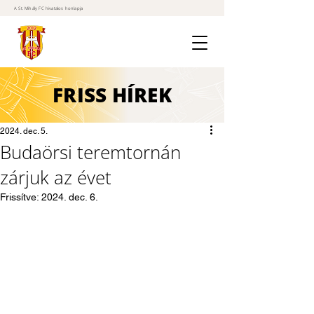
A St. Mihály FC hivatalos honlapja
FRISS
HÍREK
2024. dec. 5.
Budaörsi teremtornán
zárjuk az évet
Frissítve:
2024. dec. 6.