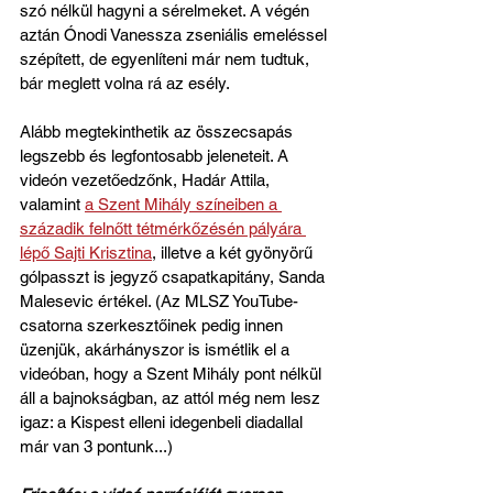
szó nélkül hagyni a sérelmeket. A végén 
aztán Ónodi Vanessza zseniális emeléssel 
szépített, de egyenlíteni már nem tudtuk, 
bár meglett volna rá az esély.
Alább megtekinthetik az összecsapás 
legszebb és legfontosabb jeleneteit. A 
videón vezetőedzőnk, Hadár Attila, 
valamint 
a Szent Mihály színeiben a 
századik felnőtt tétmérkőzésén pályára 
lépő Sajti Krisztina
, illetve a két gyönyörű 
gólpasszt is jegyző csapatkapitány, Sanda 
Malesevic értékel. (Az MLSZ YouTube-
csatorna szerkesztőinek pedig innen 
üzenjük, akárhányszor is ismétlik el a 
videóban, hogy a Szent Mihály pont nélkül 
áll a bajnokságban, az attól még nem lesz 
igaz: a Kispest elleni idegenbeli diadallal 
már van 3 pontunk...) 