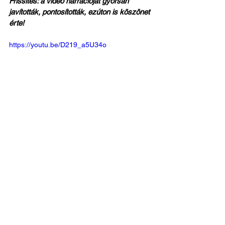
Frissítés: a videó narrációját gyorsan 
javították, pontosították, ezúton is köszönet 
érte!
https://youtu.be/D219_a5U34o
Fotó: 
aksportphoto.hu
Az összes megtekintése
Friss bejegyzések