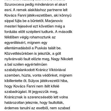
Szurovceva pedig mindenáron el akart 
esni. A remek alakításhoz partnerre lelt 
Kovács Fanni játékvezetőben, aki könnyű 
síppal fújta be a büntetőt. Marjanovic 
mesteri fejesével ezt követően még a 
fordulás előtt szépíteni tudtunk. A második 
félidőben végig rohamoztunk az 
egyenlítésért, mígnem egy 
ellentámadásból a Puskás talált be. 
Közvetítésünkben is jeleztük, a gólt 
nyilvánvaló fault előzte meg, Nagy Nikolett 
a bal szélen egyértelműen 
szabálytalankodott Kránicz Viktóriával 
szemben, húzta, vonta védőnket, mígnem 
kibillentette őt. Súlyos játékvezetői hiba, 
hogy Kovács Fanni nem ítélt kifelé 
szabadrúgást. Itt jegyezzük meg, 
Kránicznak is szerencsésebb lett volna 
határozottan jeleznie, hogy faultolták, 
érdemes tanulni az esetből, nem szabad 