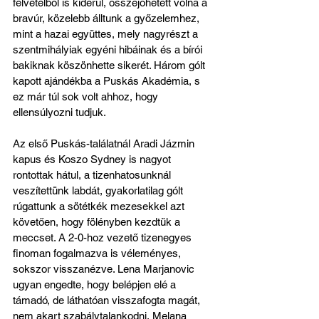
felvételből is kiderül, összejöhetett volna a 
bravúr, közelebb álltunk a győzelemhez, 
mint a hazai együttes, mely nagyrészt a 
szentmihályiak egyéni hibáinak és a bírói 
bakiknak köszönhette sikerét. Három gólt 
kapott ajándékba a Puskás Akadémia, s 
ez már túl sok volt ahhoz, hogy 
ellensúlyozni tudjuk. 
Az első Puskás-találatnál Aradi Jázmin 
kapus és Koszo Sydney is nagyot 
rontottak hátul, a tizenhatosunknál 
veszítettünk labdát, gyakorlatilag gólt 
rúgattunk a sötétkék mezesekkel azt 
követően, hogy fölényben kezdtük a 
meccset. A 2-0-hoz vezető tizenegyes 
finoman fogalmazva is véleményes, 
sokszor visszanézve. Lena Marjanovic 
ugyan engedte, hogy belépjen elé a 
támadó, de láthatóan visszafogta magát, 
nem akart szabálytalankodni, Melana 