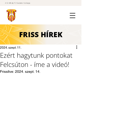
A St. Mihály FC hivatalos honlapja
FRISS
HÍREK
2024. szept. 11.
Ezért hagytunk pontokat
Felcsúton - íme a videó!
Frissítve:
2024. szept. 14.