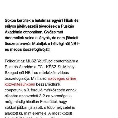
Sokba kerültek a hatalmas egyéni hibák és 
súlyos játékvezetői tévedések a Puskás 
Akadémia otthonában. Győzelmet 
érdemeltek volna a lányok, de nem jöhetett 
össze a bravúr. Mutatjuk a hétvégi női NB I-
es meccs összefoglalóját!
Felkerült az MLSZ YoutTube csatornájára a 
Puskás Akadémia FC - KÉSZ-St. Mihály-
Szeged női NB I-es mérkőzés videós 
összefoglalója. Mint arról 
szöveges online 
közvetítésünkben
 beszámoltunk, 
csapatunk a 3. forduló mérkőzésén annak 
ellenére szenvedett 3-2-es vereséget a 
még mindig hibátlan Felcsúttól, hogy 
sokkal jobban játszott, s több helyzetet is 
alakított ki, mint ellenfele. A most közölt 