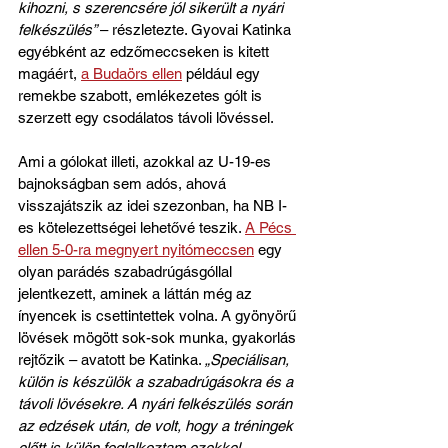
kihozni, s szerencsére jól sikerült a nyári 
felkészülés” 
– részletezte. Gyovai Katinka 
egyébként az edzőmeccseken is kitett 
magáért, 
a Budaörs ellen
 például egy 
remekbe szabott, emlékezetes gólt is 
szerzett egy csodálatos távoli lövéssel.
Ami a gólokat illeti, azokkal az U-19-es 
bajnokságban sem adós, ahová 
visszajátszik az idei szezonban, ha NB I-
es kötelezettségei lehetővé teszik. 
A Pécs 
ellen 5-0-ra megnyert nyitómeccsen
 egy 
olyan parádés szabadrúgásgóllal 
jelentkezett, aminek a láttán még az 
ínyencek is csettintettek volna. A gyönyörű 
lövések mögött sok-sok munka, gyakorlás 
rejtőzik – avatott be Katinka. 
„Speciálisan, 
külön is készülök a szabadrúgásokra és a 
távoli lövésekre. A nyári felkészülés során 
az edzések után, de volt, hogy a tréningek 
előtt is külön foglalkoztam ezekkel. 