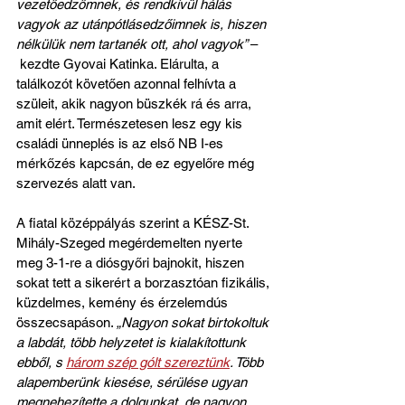
vezetőedzőmnek, és rendkívül hálás 
vagyok az utánpótlásedzőimnek is, hiszen 
nélkülük nem tartanék ott, ahol vagyok” 
–
 kezdte Gyovai Katinka. Elárulta, a 
találkozót követően azonnal felhívta a 
szüleit, akik nagyon büszkék rá és arra, 
amit elért. Természetesen lesz egy kis 
családi ünneplés is az első NB I-es 
mérkőzés kapcsán, de ez egyelőre még 
szervezés alatt van.
A fiatal középpályás szerint a KÉSZ-St. 
Mihály-Szeged megérdemelten nyerte 
meg 3-1-re a diósgyőri bajnokit, hiszen 
sokat tett a sikerért a borzasztóan fizikális, 
küzdelmes, kemény és érzelemdús 
összecsapáson. 
„Nagyon sokat birtokoltuk 
a labdát, több helyzetet is kialakítottunk 
ebből, s 
három szép gólt szereztünk
. Több 
alapemberünk kiesése, sérülése ugyan 
megnehezítette a dolgunkat, de nagyon 