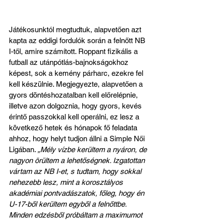
Játékosunktól megtudtuk, alapvetően azt 
kapta az eddigi fordulók során a felnőtt NB 
I-től, amire számított. Roppant fizikális a 
futball az utánpótlás-bajnokságokhoz 
képest, sok a kemény párharc, ezekre fel 
kell készülnie. Megjegyezte, alapvetően a 
gyors döntéshozatalban kell előrelépnie, 
illetve azon dolgoznia, hogy gyors, kevés 
érintő passzokkal kell operálni, ez lesz a 
következő hetek és hónapok fő feladata 
ahhoz, hogy helyt tudjon állni a Simple Női 
Ligában. 
„Mély vízbe kerültem a nyáron, de 
nagyon örültem a lehetőségnek. Izgatottan 
vártam az NB I-et, s tudtam, hogy sokkal 
nehezebb lesz, mint a korosztályos 
akadémiai pontvadászatok, főleg, hogy én 
U-17-ből kerültem egyből a felnőttbe. 
Minden edzésből próbáltam a maximumot 