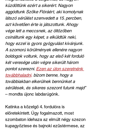
küzdöttünk ezért a sikerért. Nagyon 
aggódtunk Szőke Flóráért, aki komolynak 
látszó sérülést szenvedett a 15. percben, 
azt követően érte is játszottunk. Ahogy 
vége lett a meccsnek, az öltözőben 
csináltunk egy képet, s elküldtük neki, 
hogy ezzel is gyors gyógyulást kívánjunk. 
A szomorú körülmények ellenére nagyon 
boldogok voltunk, hogy az első két forduló 
két veresége után végre sikerült három 
pontot szerezni. 
Ezen az úton szeretnénk 
továbbhaladni,
 bízom benne, hogy a 
továbbiakban elkerülnek bennünket a 
sérülések, és sikeres szezont futunk majd”
– mondta újonc labdarúgónk.
Katinka a közelgő 4. fordulóra is 
előretekintett. Úgy fogalmazott, most 
szombaton idehaza az elmúlt négy szezon 
kupagyőztese és bajnoki ezüstérmese, az 