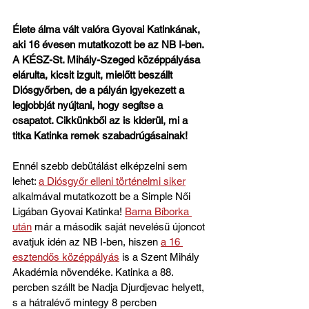
Élete álma vált valóra Gyovai Katinkának, 
aki 16 évesen mutatkozott be az NB I-ben. 
A KÉSZ-St. Mihály-Szeged középpályása 
elárulta, kicsit izgult, mielőtt beszállt 
Diósgyőrben, de a pályán igyekezett a 
legjobbját nyújtani, hogy segítse a 
csapatot. Cikkünkből az is kiderül, mi a 
titka Katinka remek szabadrúgásainak!
Ennél szebb debütálást elképzelni sem 
lehet: 
a Diósgyőr elleni történelmi siker
alkalmával mutatkozott be a Simple Női 
Ligában Gyovai Katinka! 
Barna Bíborka 
után
 már a második saját nevelésű újoncot 
avatjuk idén az NB I-ben, hiszen 
a 16 
esztendős középpályás
 is a Szent Mihály 
Akadémia növendéke. Katinka a 88. 
percben szállt be Nadja Djurdjevac helyett, 
s a hátralévő mintegy 8 percben 