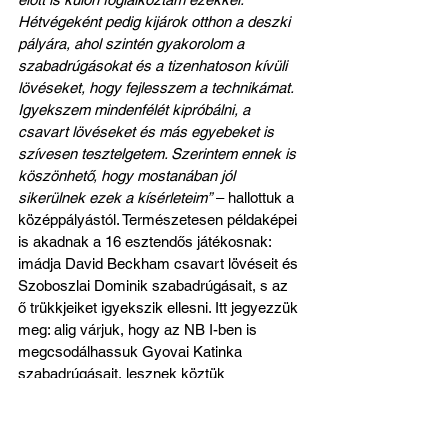
Hétvégeként pedig kijárok otthon a deszki 
pályára, ahol szintén gyakorolom a 
szabadrúgásokat és a tizenhatoson kívüli 
lövéseket, hogy fejlesszem a technikámat. 
Igyekszem mindenfélét kipróbálni, a 
csavart lövéseket és más egyebeket is 
szívesen tesztelgetem. Szerintem ennek is 
köszönhető, hogy mostanában jól 
sikerülnek ezek a kísérleteim”
 ‒ hallottuk a 
középpályástól. Természetesen példaképei 
is akadnak a 16 esztendős játékosnak: 
imádja David Beckham csavart lövéseit és 
Szoboszlai Dominik szabadrúgásait, s az 
ő trükkjeiket igyekszik ellesni. Itt jegyezzük 
meg: alig várjuk, hogy az NB I-ben is 
megcsodálhassuk Gyovai Katinka 
szabadrúgásait, lesznek köztük 
élményszámba menő lövések, erre előre 
felhívjuk szurkolóink figyelmét!