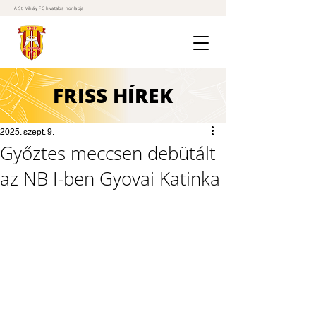
A St. Mihály FC hivatalos honlapja
FRISS
HÍREK
2025. szept. 9.
Győztes meccsen debütált
az NB I-ben Gyovai Katinka