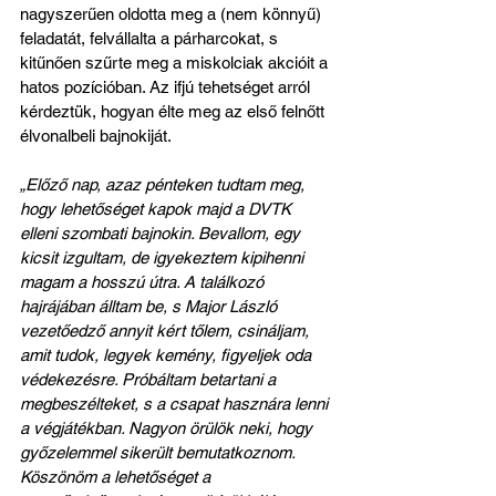
nagyszerűen oldotta meg a (nem könnyű) 
feladatát, felvállalta a párharcokat, s 
kitűnően szűrte meg a miskolciak akcióit a 
hatos pozícióban. Az ifjú tehetséget arról 
kérdeztük, hogyan élte meg az első felnőtt 
élvonalbeli bajnokiját.
„Előző nap, azaz pénteken tudtam meg, 
hogy lehetőséget kapok majd a DVTK 
elleni szombati bajnokin. Bevallom, egy 
kicsit izgultam, de igyekeztem kipihenni 
magam a hosszú útra. A találkozó 
hajrájában álltam be, s Major László 
vezetőedző annyit kért tőlem, csináljam, 
amit tudok, legyek kemény, figyeljek oda 
védekezésre. Próbáltam betartani a 
megbeszélteket, s a csapat hasznára lenni 
a végjátékban. Nagyon örülök neki, hogy 
győzelemmel sikerült bemutatkoznom. 
Köszönöm a lehetőséget a 