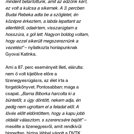
mindent betartottunk, amit az edzőnk kért, 
ez volt a kulcsa a sikernek. A 3. percben 
Budai Rebeka adta be a szögletet, én 
középre érkeztem, a labda lepattant az 
ellenfélről, odaértem, visszarúgtam a 
hosszúra, s gól lett. Nagyon boldog voltam, 
hogy ezzel sikerült megszereznünk a 
vezetést” 
– nyilatkozta honlapunknak 
Gyovai Katinka.
Ami a 87. perc eseményeit illeti, elárulta: 
nem ő volt kijelölve előre a 
tizenegyesrúgásra, az élet írta a 
forgatókönyvet. Pontosabban: maga a 
csapat. 
„Barna Bíborka harcolta ki a 
büntetőt, s úgy döntött, nekem adja, én 
pedig nem ugrottam el a feladat elől. A 
lövés előtt eldöntöttem, hogy a kapu jobb 
oldalát választom, s szerencsére bejött”
 – 
mesélte a tizenegyesről, amit rendkívül 
higgadtan, biztos lábbal vágott a DVTK 