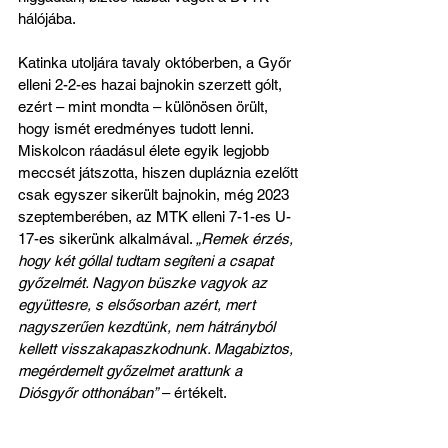
hálójába.
Katinka utoljára tavaly októberben, a Győr 
elleni 2-2-es hazai bajnokin szerzett gólt, 
ezért – mint mondta – különösen örült, 
hogy ismét eredményes tudott lenni. 
Miskolcon ráadásul élete egyik legjobb 
meccsét játszotta, hiszen dupláznia ezelőtt 
csak egyszer sikerült bajnokin, még 2023 
szeptemberében, az MTK elleni 7-1-es U-
17-es sikerünk alkalmával. 
„Remek érzés, 
hogy két góllal tudtam segíteni a csapat 
győzelmét. Nagyon büszke vagyok az 
együttesre, s elsősorban azért, mert 
nagyszerűen kezdtünk, nem hátrányból 
kellett visszakapaszkodnunk. Magabiztos, 
megérdemelt győzelmet arattunk a 
Diósgyőr otthonában”
 – értékelt.