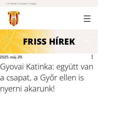
A St. Mihály FC hivatalos honlapja
FRISS
HÍREK
2025. máj. 29.
Gyovai Katinka: együtt van
a csapat, a Győr ellen is
nyerni akarunk!