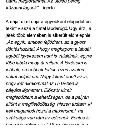
bármi megtörténhet. Az utolsó percig 
küzdeni fogunk”
 – ígérte.
A saját szezonjára egyébként elégedetten 
tekint vissza a fiatal labdarúgó. Úgy érzi, a 
játék több elemében is sikerült előrelépnie. 
„Az egyik, amiben fejlődtem, az a gyors 
döntéshozatal. Ahogy megkapom a labdát, 
egyből igyekszem adni is valakinek, egyre 
több labda megy át rajtam. A lövéseim is 
jobbak, erősebbek lettek, ezen szintén 
sokat dolgozom. Nagy lökést adott az is, 
hogy két alkalommal az U-19-ben is 
pályára léphettem. Először kicsit 
meglepődtem a lehetőségen, de a pályán 
eltűnt a megilletődöttség, hiszen tudtam, ki 
kell magamból hozni a maximumot, ha 
szüksége van rám az edzőnek. Fontos is, 
hogy készüljek az U-19-re, hiszen jövőre 
megyek majd fel abba a korosztályba. 
Sokkal pörgősebb meccseket játszanak 