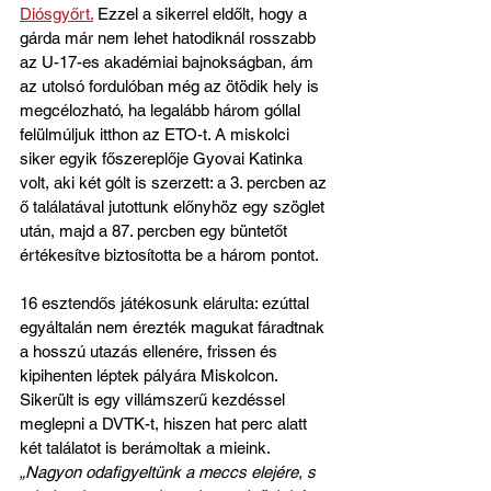
Diósgyőrt.
 Ezzel a sikerrel eldőlt, hogy a 
gárda már nem lehet hatodiknál rosszabb 
az U-17-es akadémiai bajnokságban, ám 
az utolsó fordulóban még az ötödik hely is 
megcélozható, ha legalább három góllal 
felülmúljuk itthon az ETO-t. A miskolci 
siker egyik főszereplője Gyovai Katinka 
volt, aki két gólt is szerzett: a 3. percben az 
ő találatával jutottunk előnyhöz egy szöglet 
után, majd a 87. percben egy büntetőt 
értékesítve biztosította be a három pontot.
16 esztendős játékosunk elárulta: ezúttal 
egyáltalán nem érezték magukat fáradtnak 
a hosszú utazás ellenére, frissen és 
kipihenten léptek pályára Miskolcon. 
Sikerült is egy villámszerű kezdéssel 
meglepni a DVTK-t, hiszen hat perc alatt 
két találatot is berámoltak a mieink. 
„Nagyon odafigyeltünk a meccs elejére, s 