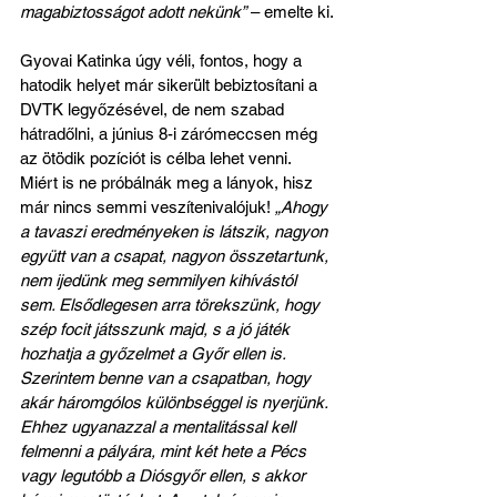
magabiztosságot adott nekünk”
 – emelte ki.
Gyovai Katinka úgy véli, fontos, hogy a 
hatodik helyet már sikerült bebiztosítani a 
DVTK legyőzésével, de nem szabad 
hátradőlni, a június 8-i zárómeccsen még 
az ötödik pozíciót is célba lehet venni. 
Miért is ne próbálnák meg a lányok, hisz 
már nincs semmi veszítenivalójuk! 
„Ahogy 
a tavaszi eredményeken is látszik, nagyon 
együtt van a csapat, nagyon összetartunk, 
nem ijedünk meg semmilyen kihívástól 
sem. Elsődlegesen arra törekszünk, hogy 
szép focit játsszunk majd, s a jó játék 
hozhatja a győzelmet a Győr ellen is. 
Szerintem benne van a csapatban, hogy 
akár háromgólos különbséggel is nyerjünk. 
Ehhez ugyanazzal a mentalitással kell 
felmenni a pályára, mint két hete a Pécs 
vagy legutóbb a Diósgyőr ellen, s akkor 