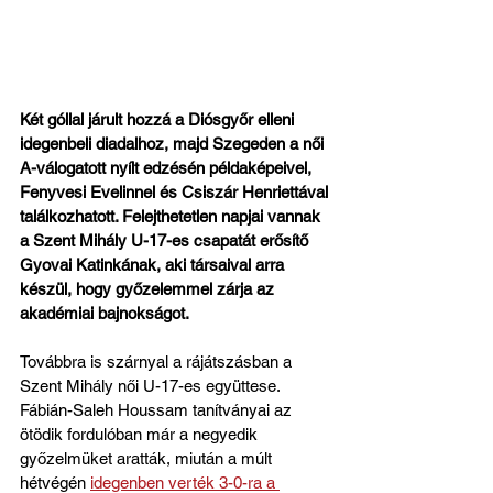
Két góllal járult hozzá a Diósgyőr elleni 
idegenbeli diadalhoz, majd Szegeden a női 
A-válogatott nyílt edzésén példaképeivel, 
Fenyvesi Evelinnel és Csiszár Henriettával 
találkozhatott. Felejthetetlen napjai vannak 
a Szent Mihály U-17-es csapatát erősítő 
Gyovai Katinkának, aki társaival arra 
készül, hogy győzelemmel zárja az 
akadémiai bajnokságot.
Továbbra is szárnyal a rájátszásban a 
Szent Mihály női U-17-es együttese. 
Fábián-Saleh Houssam tanítványai az 
ötödik fordulóban már a negyedik 
győzelmüket aratták, miután a múlt 
hétvégén 
idegenben verték 3-0-ra a 