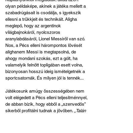
olyan példaképe, akinek a játéka mellett a 
szabadrúgásait is csodálja, s igyekszik 
ellesni a trükkjeit és technikáit. Aligha 
meglepő, hogy az argentinok 
világbajnokáról, nyolcszoros 
aranylabdásáról, Lionel Messiről van szó. 
Nos, a Pécs elleni hárompontos lövését 
alighanem Messi is megtapsolná, de 
ahogy mondani szokás, ezt a gólt, ha 
valamelyik felnőtt topligában esett volna, 
bizonyosan hosszú ideig ismételgetnék a 
sportcsatornák. És milyen jól is tennék...
Játékosunk amúgy összességében nem 
volt elégedett a Pécs elleni teljesítménnyel, 
de abban bízik, hogy ebből a „szenvedős” 
sikerből profitálni tudnak a jövőben. 
„Talán 
egy kicsit elbíztuk magunkat, s azt hittük, 
könnyebben felül tudunk kerekedni, de 
nagyon jól küzdöttek a vendégek. Volt 