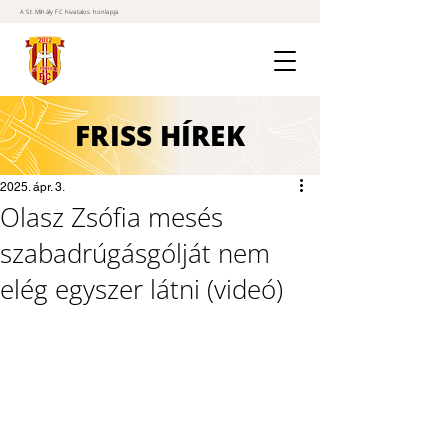
A St. Mihály FC hivatalos honlapja
FRISS
HÍREK
2025. ápr. 3.
Olasz Zsófia mesés
szabadrúgásgólját nem
elég egyszer látni (videó)