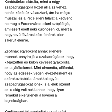
Kérdésünkre elárulta, mind a négy 
szabadrúgásgólja közel áll a szívéhez, 
nehéz közöttük választani, ám ha mégis 
muszáj, ez a Pécs elleni találat a kedvenc 
no meg a Ferencváros elleni szépítő gól, 
ami ezért esett neki különösen jól, mert a 
nagynevű fővárosi zöld-fehérek ellen 
sikerült elérnie. 
Zsófinak egyébként annak ellenére 
mennek ennyire jól a szabadrúgások, hogy 
kifejezetten és külön keveset gyakorolja 
ezt a játékelemet. Mint elmondta, előfordul, 
hogy az edzések végén levezetésként és 
szórakozásból a társakkal együtt 
szabadrúgásokat lőnek, s a jelek szerint 
ez is elég volt neki ahhoz, hogy ilyen 
remekül sikerüljenek a lövései a 
bajnokságban.
Kapitányunktól megtudtuk: akad azért 