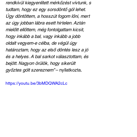
rendkívül kiegyenlített mérkőzést vívtunk, s 
tudtam, hogy ez egy sorsdöntő gól lehet. 
Úgy döntöttem, a hosszút fogom lőni, mert 
az úgy jobban lábra esett hirtelen. Aztán 
mielőtt ellőttem, még fontolgattam kicsit, 
hogy inkább a bal, vagy inkább a jobb 
oldalt vegyem-e célba, de végül úgy 
határoztam, hogy az első döntés lesz a jó 
és a helyes. A bal sarkot választottam, és 
bejött. Nagyon örülök, hogy sikerült 
győztes gólt szereznem” 
– nyilatkozta.
https://youtu.be/3bMDQWA2cLc