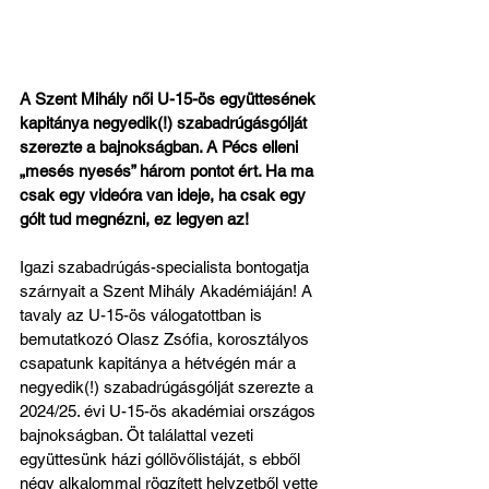
A Szent Mihály női U-15-ös együttesének 
kapitánya negyedik(!) szabadrúgásgólját 
szerezte a bajnokságban. A Pécs elleni 
„mesés nyesés” három pontot ért. Ha ma 
csak egy videóra van ideje, ha csak egy 
gólt tud megnézni, ez legyen az!
Igazi szabadrúgás-specialista bontogatja 
szárnyait a Szent Mihály Akadémiáján! A 
tavaly az U-15-ös válogatottban is 
bemutatkozó Olasz Zsófia, korosztályos 
csapatunk kapitánya a hétvégén már a 
negyedik(!) szabadrúgásgólját szerezte a 
2024/25. évi U-15-ös akadémiai országos 
bajnokságban. Öt találattal vezeti 
együttesünk házi góllövőlistáját, s ebből 
négy alkalommal rögzített helyzetből vette 