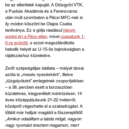
be az ellenfelek kapuját. A Diósgyőri VTK, 
a Puskás Akadémia és a Ferencváros 
után múlt szombaton a Pécsi MFC-nek is 
ily módon köszönt be Olajos Csaba 
tanítványa. Ez a gólja ráadásul
 három 
pontot ért a Pécs ellen
, mivel 
csapatunk 1-
0-ra győzött,
 s ezzel megszilárdította 
hatodik helyét az U-15-ös bajnokságban a 
rájátszáshoz közeledve.
Zsófi szépségdíjas találata – melyet társai 
azóta is „mesés nyesésként”, illetve 
„tűzgolyóként” emlegetnek csoportjaikban 
– a 36. percben esett a borzasztóan 
küzdelmes, kiegyenlített mérkőzésen. 14 
éves középpályásunk 21-22 méterről, 
középről végezhette el a szabadrúgást. A 
többit már halljuk magától a főszereplőtől! 
„Amikor odaálltam a labda mögé, nagyon 
nagy nyomást éreztem magamon, mert 