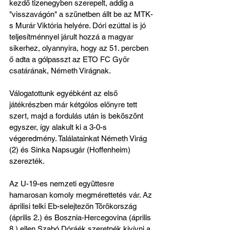
kezdő tizenegyben szerepelt, addig a 
"visszavágón" a szünetben állt be az MTK-
s Murár Viktória helyére. Dóri ezúttal is jó 
teljesítménnyel járult hozzá a magyar 
sikerhez, olyannyira, hogy az 51. percben 
ő adta a gólpasszt az ETO FC Győr 
csatárának, Németh Virágnak. 
Válogatottunk egyébként az első 
játékrészben már kétgólos előnyre tett 
szert, majd a fordulás után is beköszönt 
egyszer, így alakult ki a 3-0-s 
végeredmény. Találatainkat Németh Virág 
(2) és Sinka Napsugár (Hoffenheim) 
szerezték.
Az U-19-es nemzeti együttesre 
hamarosan komoly megmérettetés vár. Az 
áprilisi telki Eb-selejtezőn Törökország 
(április 2.) és Bosznia-Hercegovina (április 
8.) ellen Szabó Dóráék szeretnék kivívni a 