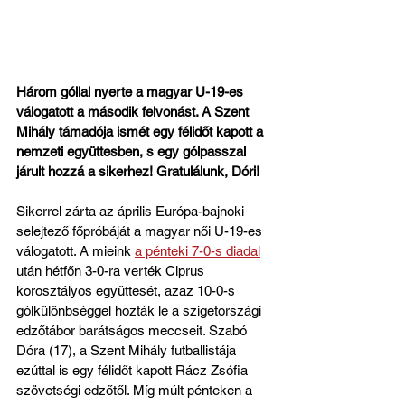
Három góllal nyerte a magyar U-19-es 
válogatott a második felvonást. A Szent 
Mihály támadója ismét egy félidőt kapott a 
nemzeti együttesben, s egy gólpasszal 
járult hozzá a sikerhez! Gratulálunk, Dóri!
Sikerrel zárta az április Európa-bajnoki 
selejtező főpróbáját a magyar női U-19-es 
válogatott. A mieink 
a pénteki 7-0-s diadal
után hétfőn 3-0-ra verték Ciprus 
korosztályos együttesét, azaz 10-0-s 
gólkülönbséggel hozták le a szigetországi 
edzőtábor barátságos meccseit. Szabó 
Dóra (17), a Szent Mihály futballistája 
ezúttal is egy félidőt kapott Rácz Zsófia 
szövetségi edzőtől. Míg múlt pénteken a 