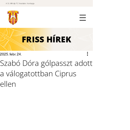
A St. Mihály FC hivatalos honlapja
FRISS
HÍREK
2025. febr. 24.
Szabó Dóra gólpasszt adott
a válogatottban Ciprus
ellen