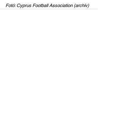
Fotó: Cyprus Football Association (archív)
Az összes megtekintése
Friss bejegyzések