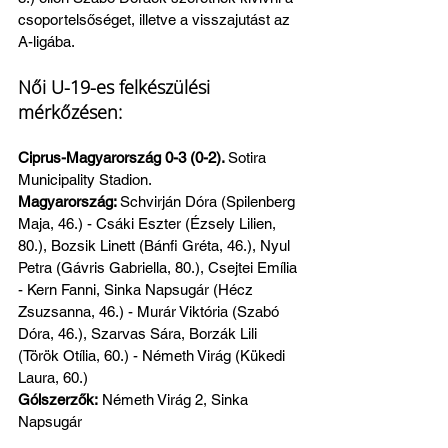
csoportelsőséget, illetve a visszajutást az 
A-ligába.
Női U-19-es felkészülési 
mérkőzésen: 
Ciprus-Magyarország 0-3 (0-2). 
Sotira 
Municipality Stadion.
Magyarország: 
Schvirján Dóra (Spilenberg 
Maja, 46.) - Csáki Eszter (Ézsely Lilien, 
80.), Bozsik Linett (Bánfi Gréta, 46.), Nyul 
Petra (Gávris Gabriella, 80.), Csejtei Emília 
- Kern Fanni, Sinka Napsugár (Hécz 
Zsuzsanna, 46.) - Murár Viktória (Szabó 
Dóra, 46.), Szarvas Sára, Borzák Lili 
(Török Otília, 60.) - Németh Virág (Kükedi 
Laura, 60.)
Gólszerzők:
 Németh Virág 2, Sinka 
Napsugár