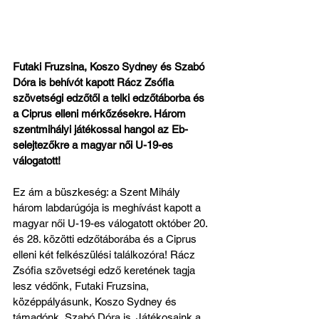
Futaki Fruzsina, Koszo Sydney és Szabó 
Dóra is behívót kapott Rácz Zsófia 
szövetségi edzőtől a telki edzőtáborba és 
a Ciprus elleni mérkőzésekre. Három 
szentmihályi játékossal hangol az Eb-
selejtezőkre a magyar női U-19-es 
válogatott! 
Ez ám a büszkeség: a Szent Mihály 
három labdarúgója is meghívást kapott a 
magyar női U-19-es válogatott október 20. 
és 28. közötti edzőtáborába és a Ciprus 
elleni két felkészülési találkozóra! Rácz 
Zsófia szövetségi edző keretének tagja 
lesz védőnk, Futaki Fruzsina, 
középpályásunk, Koszo Sydney és 
támadónk, Szabó Dóra is. Játékosaink a 