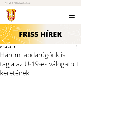
A St. Mihály FC hivatalos honlapja
FRISS
HÍREK
2024. okt. 15.
Három labdarúgónk is
tagja az U-19-es válogatott
keretének!