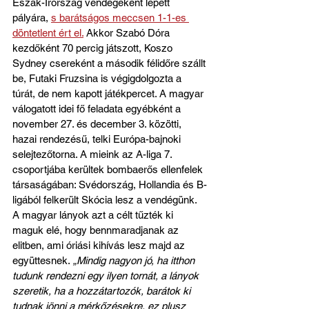
Észak-Írország vendégeként lépett 
pályára, 
s barátságos meccsen 1-1-es 
döntetlent ért el.
 Akkor Szabó Dóra 
kezdőként 70 percig játszott, Koszo 
Sydney csereként a második félidőre szállt 
be, Futaki Fruzsina is végigdolgozta a 
túrát, de nem kapott játékpercet. A magyar 
válogatott idei fő feladata egyébként a 
november 27. és december 3. közötti, 
hazai rendezésű, telki Európa-bajnoki 
selejtezőtorna. A mieink az A-liga 7. 
csoportjába kerültek bombaerős ellenfelek 
társaságában: Svédország, Hollandia és B-
ligából felkerült Skócia lesz a vendégünk. 
A magyar lányok azt a célt tűzték ki 
maguk elé, hogy bennmaradjanak az 
elitben, ami óriási kihívás lesz majd az 
együttesnek.
 „Mindig nagyon jó, ha itthon 
tudunk rendezni egy ilyen tornát, a lányok 
szeretik, ha a hozzátartozók, barátok ki 
tudnak jönni a mérkőzésekre, ez plusz 