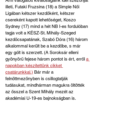
Ami válogatott kiválóságaink idei szezonját 
illeti, Futaki Fruzsina (18) a Simple Női 
Ligában kétszer kezdőként, kétszer 
csereként kapott lehetőséget, Koszo 
Sydney (17) mind a hét NB I-es fordulóban 
tagja volt a KÉSZ-St. Mihály-Szeged 
kezdőcsapatának, Szabó Dóra (16) három 
alkalommal került be a kezdőbe, s már 
egy gólt is szerzett. (A Soroksár elleni 
gyönyörű fejese három pontot is ért, erről 
a 
napokban készítettünk cikket 
csatárunkkal.)
 Bár már a 
felnőttmezőnyben is csillogtatják 
tudásukat, mindhárman magukra öltötték 
az ősszel a Szent Mihály mezét az 
akadémiai U-19-es bajnokságban is.