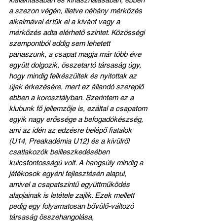
a szezon végén, illetve néhány mérkőzés 
alkalmával értük el a kívánt vagy a 
mérkőzés adta elérhető szintet. Közösségi 
szempontból eddig sem lehetett 
panaszunk, a csapat magja már több éve 
együtt dolgozik, összetartó társaság úgy, 
hogy mindig felkészültek és nyitottak az 
újak érkezésére, mert ez állandó szereplő 
ebben a korosztályban. Szerintem ez a 
klubunk fő jellemzője is, ezáltal a csapatom 
egyik nagy erőssége a befogadókészség, 
ami az idén az edzésre belépő fiatalok 
(U14, Preakadémia U12) és a kívülről 
csatlakozók beilleszkedésében 
kulcsfontosságú volt. A hangsúly mindig a 
játékosok egyéni fejlesztésén alapul, 
amivel a csapatszintű együttműködés 
alapjainak is letétele zajlik. Ezek mellett 
pedig egy folyamatosan bővülő-változó 
társaság összehangolása, 