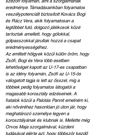
szezon folyamán, ami a szorgalmának 
eredménye. Támadásainkban folyamatos 
veszélypotenciált biztosított Kovács Bogi 
és Rácz Vera, akik folyamatosan a 
legtöbbet futó, dolgozó játékosok közé 
tartoztak amellett, hogy gólokkal, 
gólpasszokkal járultak hozzá a csapat 
eredményességéhez.
Az említett hölgyek közül külön öröm, hogy 
Zsófi, Bogi és Vera több esetben 
lehetőséget kapott az U-17-es csapatban 
is az idény folyamán, Zsófi az U-15-ös 
válogatott tagja is lett az ősszel, míg a 
többiek pedig folyamatos látogatói a 
magasabb korosztály edzéseinek. A 
fiatalok közül a Palotás Pannit emelném ki, 
aki nővéréhez hasonlóan jó úton jár, hogy 
meghatározó személye legyen a 
korosztályának és klubnak is. Mellette még 
Orvos Maja szorgalmával, küzdeni 
tudásával elérte azt, hogy többször kezdő 