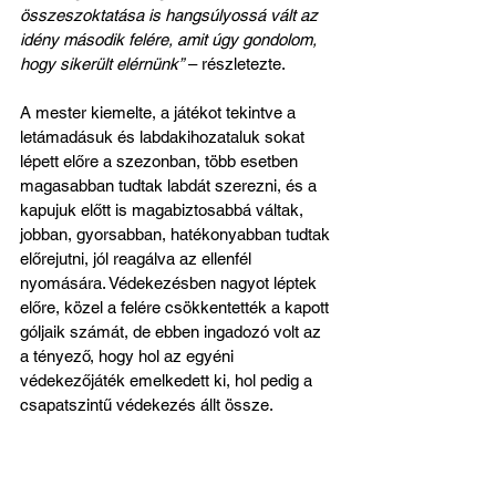
összeszoktatása is hangsúlyossá vált az 
idény második felére, amit úgy gondolom, 
hogy sikerült elérnünk”
 – részletezte.
A mester kiemelte, a játékot tekintve a 
letámadásuk és labdakihozataluk sokat 
lépett előre a szezonban, több esetben 
magasabban tudtak labdát szerezni, és a 
kapujuk előtt is magabiztosabbá váltak, 
jobban, gyorsabban, hatékonyabban tudtak 
előrejutni, jól reagálva az ellenfél 
nyomására. Védekezésben nagyot léptek 
előre, közel a felére csökkentették a kapott 
góljaik számát, de ebben ingadozó volt az 
a tényező, hogy hol az egyéni 
védekezőjáték emelkedett ki, hol pedig a 
csapatszintű védekezés állt össze.