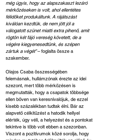
még úgyis, hogy az alapszakaszt lezáró 
mérkőzéseken is volt, ahol ellentétes 
félidőket produkáltunk. A rájátszást 
kiválóan kezdtük, de nem jött jól a 
válogatott szünet miatti extra pihenő, amit 
rögtön két fájó vereség követett, de a 
végére kiegyenesedtünk, és szépen 
zártuk a végét” 
– foglalta össze a 
szakember.
Olajos Csaba összességében 
felemásnak, hullámzónak érezte az idei 
szezont, mert több mérkőzésen is 
megmutatták, hogy a csapatok többsége 
ellen bőven van keresnivalójuk, de ezzel 
kisebb százalékban tudtak élni. Bár az 
alapvető célkitűzést a hatodik hellyel 
elérték, úgy véli, a helyezést és a pontokat 
tekintve is több volt ebben a szezonban. 
Viszont a pozitívumok közé sorolja, hogy 