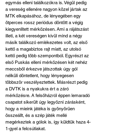
egymás elleni találkozókra is. Végül pedig 
a vereség ellenére nagyon közel jártak az 
MTK elkapásához, de lényegében egy 
ötperces rossz periódus döntött a végig 
kiegyenlített mérkőzésen. Ami a rájátszást 
illeti, a két vereségen kívül mind a négy 
másik találkozó emlékezetes volt, az első 
kettő a magabiztos rajt miatt, az utolsó 
kettő pedig több szempontból. Egyrészt az 
első Puskás elleni mérkőzésen két nehéz 
meccsből érkezve játszottak úgy gól 
nélküli döntetlent, hogy lényegesen 
többször veszélyeztettek. Másrészt pedig 
a DVTK is a nyakukra ért a záró 
mérkőzésre. A felsőházról éppen lemaradó 
csapatot sikerült úgy legyőzni zárásként, 
hogy a mieink játéka is gyönyörűen 
összeállt, és a szép játék mellé 
megérkeztek a gólok is, így küldtük haza 4-
1-gyel a felcsútiakat.