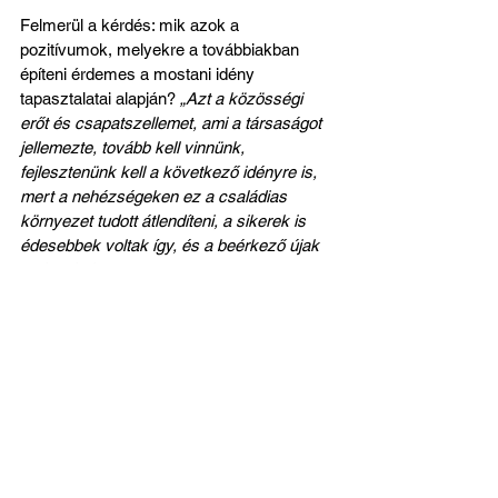
Felmerül a kérdés: mik azok a 
pozitívumok, melyekre a továbbiakban 
építeni érdemes a mostani idény 
tapasztalatai alapján? 
„Azt a közösségi 
erőt és csapatszellemet, ami a társaságot 
jellemezte, tovább kell vinnünk, 
fejlesztenünk kell a következő idényre is, 
mert a nehézségeken ez a családias 
környezet tudott átlendíteni, a sikerek is 
édesebbek voltak így, és a beérkező újak 
beépülésében is kulcsszerepe van. 
Emellett szezon közben szerzett 
tapasztalatokat fel kell használjuk a 
képzésünk továbbfejlesztésére is, hogy 
folyamatosan emelni tudjuk a szakmai 
színvonalat”
 – felelte a vezetőedző.
Olajos Csabával arról is beszéltünk, 
milyennek ítéli meg az együttműködést az 
alsóbb, belépő korosztályokkal, s 