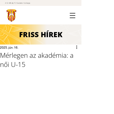
A St. Mihály FC hivatalos honlapja
FRISS
HÍREK
2025. jún. 16.
Mérlegen az akadémia: a
női U-15