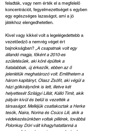
feladták, vagy nem érték el a megfelelő 
koncentrációt, fegyelmezettséget s egyben 
egy egészséges lazaságot, ami a jó 
játékhoz elengedhetetlen.
Kivel vagy kikkel volt a legelégedettebb a 
vezetőedző a nemrég véget ért 
bajnokságban?
 „A csapatnak volt egy 
állandó magja, főként a 2010-es 
születésűek, aki köré épültek a 
fiatalabbak, új érkezők, ebben az ő 
jelenlétük meghatározó volt. Említhetem a 
három kapitányt, Olasz Zsófit, aki végül a 
házi gólkirálynőnk is lett, illetve két 
helyettesét Szilágyi Lillát, Kálló Timit, akik 
pályán kívül és belül is vezették a 
társaságot. Melléjük csatlakoztak a Herke 
tesók, Naira, Norina és Csúcs Lili, akik a 
védekezésünkben voltak pillérek, továbbá 
Polonkay Dóri vált kihagyhatatlanná a 