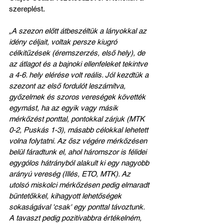
szereplést.
„A szezon előtt átbeszéltük a lányokkal az 
idény céljait, voltak persze kiugró 
célkitűzések (éremszerzés, első hely), de 
az átlagot és a bajnoki ellenfeleket tekintve 
a 4-6. hely elérése volt reális. Jól kezdtük a 
szezont az első fordulót leszámítva, 
győzelmek és szoros vereségek követték 
egymást, ha az egyik vagy másik 
mérkőzést ponttal, pontokkal zárjuk (MTK 
0-2, Puskás 1-3), másabb célokkal lehetett 
volna folytatni. Az ősz végére mérkőzésen 
belül fáradtunk el, ahol háromszor is félidei 
egygólos hátrányból alakult ki egy nagyobb 
arányú vereség (Illés, ETO, MTK). Az 
utolsó miskolci mérkőzésen pedig elmaradt 
büntetőkkel, kihagyott lehetőségek 
sokaságával 'csak' egy ponttal távoztunk. 
A tavaszt pedig pozitívabbra értékelném, 