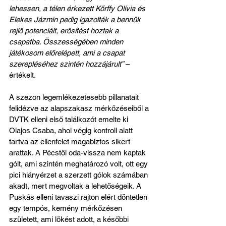
lehessen, a télen érkezett Kőrffy Olívia és 
Elekes Jázmin pedig igazolták a bennük 
rejlő potenciált, erősítést hoztak a 
csapatba. Összességében minden 
játékosom előrelépett, ami a csapat 
szerepléséhez szintén hozzájárult”
 – 
értékelt.
A szezon legemlékezetesebb pillanatait 
felidézve az alapszakasz mérkőzéseiből a 
DVTK elleni első találkozót emelte ki 
Olajos Csaba, ahol végig kontroll alatt 
tartva az ellenfelet magabiztos sikert 
arattak. A Pécstől oda-vissza nem kaptak 
gólt, ami szintén meghatározó volt, ott egy 
pici hiányérzet a szerzett gólok számában 
akadt, mert megvoltak a lehetőségeik. A 
Puskás elleni tavaszi rajton elért döntetlen 
egy tempós, kemény mérkőzésen 
született, ami lökést adott, a későbbi 