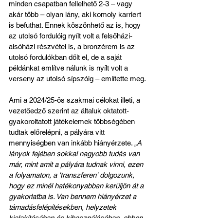
minden csapatban fellelhető 2-3 – vagy 
akár több – olyan lány, aki komoly karriert 
is befuthat. Ennek köszönhető az is, hogy 
az utolsó fordulóig nyílt volt a felsőházi-
alsóházi részvétel is, a bronzérem is az 
utolsó fordulókban dőlt el, de a saját 
példánkat említve nálunk is nyílt volt a 
verseny az utolsó sípszóig – említette meg.
Ami a 2024/25-ös szakmai célokat illeti, a 
vezetőedző szerint az általuk oktatott-
gyakoroltatott játékelemek többségében 
tudtak előrelépni, a pályára vitt 
mennyiségben van inkább hiányérzete. 
„A 
lányok fejében sokkal nagyobb tudás van 
már, mint amit a pályára tudnak vinni, ezen 
a folyamaton, a 'transzferen' dolgozunk, 
hogy ez minél hatékonyabban kerüljön át a 
gyakorlatba is. Van bennem hiányérzet a 
támadásfelépítésekben, helyzetek 
kialakításában és kihasználásában, ebben 