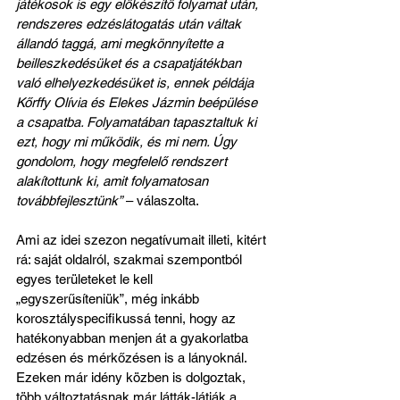
játékosok is egy előkészítő folyamat után, 
rendszeres edzéslátogatás után váltak 
állandó taggá, ami megkönnyítette a 
beilleszkedésüket és a csapatjátékban 
való elhelyezkedésüket is, ennek példája 
Kőrffy Olívia és Elekes Jázmin beépülése 
a csapatba. Folyamatában tapasztaltuk ki 
ezt, hogy mi működik, és mi nem. Úgy 
gondolom, hogy megfelelő rendszert 
alakítottunk ki, amit folyamatosan 
továbbfejlesztünk”
 – válaszolta.
Ami az idei szezon negatívumait illeti, kitért 
rá: saját oldalról, szakmai szempontból 
egyes területeket le kell 
„egyszerűsíteniük”, még inkább 
korosztályspecifikussá tenni, hogy az 
hatékonyabban menjen át a gyakorlatba 
edzésen és mérkőzésen is a lányoknál. 
Ezeken már idény közben is dolgoztak, 
több változtatásnak már látták-látják a 