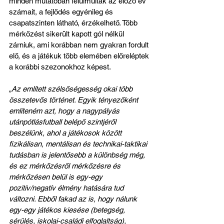
minden mutatóban felülmúlták az előző év 
számait, a fejlődés egyénileg és 
csapatszinten látható, érzékelhető. Több 
mérkőzést sikerült kapott gól nélkül 
zárniuk, ami korábban nem gyakran fordult 
elő, és a játékuk több elemében előreléptek 
a korábbi szezonokhoz képest.
„Az említett szélsőségesség okai több 
összetevős történet. Egyik tényezőként 
említeném azt, hogy a nagypályás 
utánpótlásfutball belépő szintjéről 
beszélünk, ahol a játékosok között 
fizikálisan, mentálisan és technikai-taktikai 
tudásban is jelentősebb a különbség még, 
és ez mérkőzésről mérkőzésre és 
mérkőzésen belül is egy-egy 
pozitív/negatív élmény hatására tud 
változni. Ebből fakad az is, hogy nálunk 
egy-egy játékos kiesése (betegség, 
sérülés, iskolai-családi elfoglaltság), 