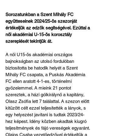
Sorozatunkban a Szent Mihály FC 
együtteseinek 2024/25-ös szezonját 
értékeljük az edzők segítségével. Ezúttal a 
női akadémiai U-15-ös korosztály 
szereplését tekintjük át.
A női U15-ös akadémiai országos 
bajnokságban az utolsó fordulóban 
biztosította be hatodik helyét a Szent 
Mihály FC csapata, a Puskás Akadémia 
FC ellen aratott 4-1-es, történelmi 
győzelemmel. A mieink 21 pontot 
szereztek, a házi gólkirálynő a kapitány, 
Olasz Zsófia lett 7 találattal. A szezon előtt 
kitűzött célt ezzel teljesítették a lányok, s 
egy helyezést javítani is tudtak 2023/24-
hez képest. Idény közben akadtak kiugró 
teljesítmények és fájó vereségek egyaránt. 
Olajos Csaba vezetőedzővel értékeltük a 