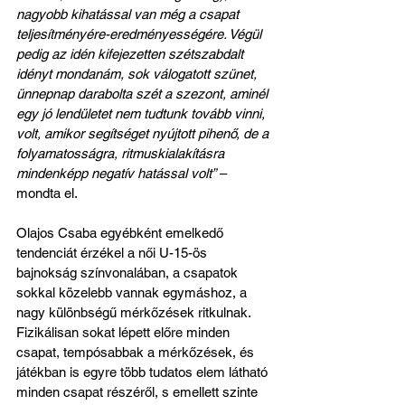
nagyobb kihatással van még a csapat 
teljesítményére-eredményességére. Végül 
pedig az idén kifejezetten szétszabdalt 
idényt mondanám, sok válogatott szünet, 
ünnepnap darabolta szét a szezont, aminél 
egy jó lendületet nem tudtunk tovább vinni, 
volt, amikor segítséget nyújtott pihenő, de a 
folyamatosságra, ritmuskialakításra 
mindenképp negatív hatással volt”
 – 
mondta el.
Olajos Csaba egyébként emelkedő 
tendenciát érzékel a női U-15-ös 
bajnokság színvonalában, a csapatok 
sokkal közelebb vannak egymáshoz, a 
nagy különbségű mérkőzések ritkulnak. 
Fizikálisan sokat lépett előre minden 
csapat, tempósabbak a mérkőzések, és 
játékban is egyre több tudatos elem látható 
minden csapat részéről, s emellett szinte 