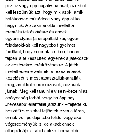
pozitív vagy épp negatív hatását, ezekből 
kell leszűrniük azt, hogy mik azok, amik 
hatékonyan működnek vagy épp el kell 
hagyniuk. A szakmai oldal mellett a 
mentális felkészítésre és ennek 
egyensúlyára (a csapattaktikai, egyéni 
feladatokkal) kell nagyobb figyelmet 
fordítani, hogy ne csak testben, hanem 
fejben is felkészültek legyenek a játékosok 
az edzésekre, mérkőzésekre. A játék 
mellett ezen érzelmek, stresszhatások 
kezelését is most tapasztalják-tanulják 
meg, amikkel a mérkőzések, edzések 
járnak. Meg kell tanulni elviselni-kezelni az 
esélyesség terhét, vagy ha épp egy 
„nevesebb” ellenféllel játszunk – fejtette ki, 
hozzáfűzve: sokat fejlődtek ezen a téren, 
ennek volt példája több félidei vagy akár 
végeredményük is, de akadt ennek 
ellenpéldája is, ahol sokkal hamarabb 