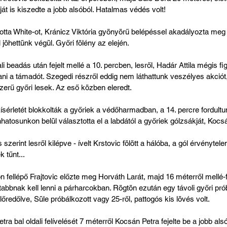
 is kiszedte a jobb alsóból. Hatalmas védés volt!
otta White-ot, Kránicz Viktória gyönyörű belépéssel akadályozta meg 
jöhettünk végül. Győri fölény az elején.
i beadás után fejelt mellé a 10. percben, lesről, Hadár Attila mégis fi
ntani a támadót. Szegedi részről eddig nem láthattunk veszélyes akció
rű győri lesek. Az eső közben eleredt.
sérletét blokkolták a győriek a védőharmadban, a 14. percre fordult
nhatosunkon belül választotta el a labdától a győriek gólzsákját, Kocs
zerint lesről kilépve - ívelt Krstovic fölött a hálóba, a gól érvénytel
k tűnt...
on fellépő Frajtovic előzte meg Horváth Larát, majd 16 méterről mellé-
abbnak kell lenni a párharcokban. Rögtön ezután egy távoli győri pró
őredőlve, Süle próbálkozott vagy 25-ről, pattogós kis lövés volt.
a bal oldali felívelését 7 méterről Kocsán Petra fejelte be a jobb als