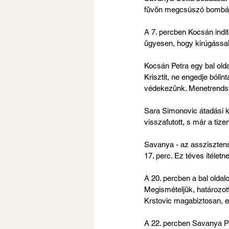
füvön megcsúszó bombáját
A 7. percben Kocsán indít
ügyesen, hogy kirúgással 
Kocsán Petra egy bal oldal
Krisztit, ne engedje bóli
védekezünk. Menetrendsze
Sara Simonovic átadási kí
visszafutott, s már a tize
Savanya - az asszisztens s
17. perc. Ez téves ítéletne
A 20. percben a bal oldal
Megismételjük, határozott
Krstovic magabiztosan, el
A 22. percben Savanya Petr