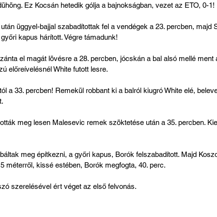
 dühöng. Ez Kocsán hetedik gólja a bajnokságban, vezet az ETO, 0-1!
tán üggyel-bajjal szabadítottak fel a vendégek a 23. percben, majd S
a győri kapus hárított. Végre támadunk!
ánta el magát lövésre a 28. percben, jócskán a bal alsó mellé ment a 
 előreívelésnél White futott lesre.
l a 33. percben! Remekül robbant ki a balról kiugró White elé, beleve
t.
ották meg lesen Malesevic remek szöktetése után a 35. percben. Kieg
áltak meg építkezni, a győri kapus, Borók felszabadított. Majd Kosz
 15 méterről, kissé estében, Borók megfogta, 40. perc. 
 szerelésével ért véget az első felvonás.