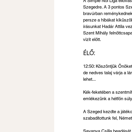
A Simple Női Liga éllova
Szegedre. A 3 pontos Szen
bravúrban reménykednek
persze a hibákat kiküszöb
írásunkat Hadár Attila ve
Szent Mihály felnőttcsap
vizit előtt.
ÉLŐ:
12:50: Köszöntjük Önöket 
de nedves talaj várja a l
lehet...
Kék-feketében a szentmihá
emlékezünk a hétfőn súly
A Szeged kezdte a játékot
szabadítottunk fel, Német
Savanya Csilla beadását K