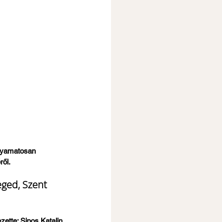
olyamatosan 
ől. 
eged, Szent 
ette: Sipos Katalin