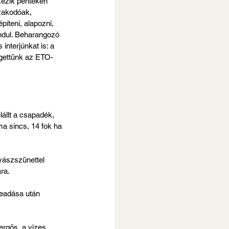
kezik pénteken 
izakodóak, 
 építeni, alapozni, 
indul. Beharangozó 
 interjúnkat is: a 
gettünk az ETO-
állt a csapadék, 
ma sincs, 14 fok ha 
yászszünettel 
ra.
beadása után 
ergős, a vizes 