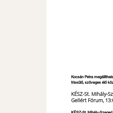
Kocsán Petra megállíthat
frissülő, szöveges élő kö
KÉSZ-St. Mihály-Sz
Gellért Fórum, 13:0
KÉSZ-St. Mihály-Szeged -