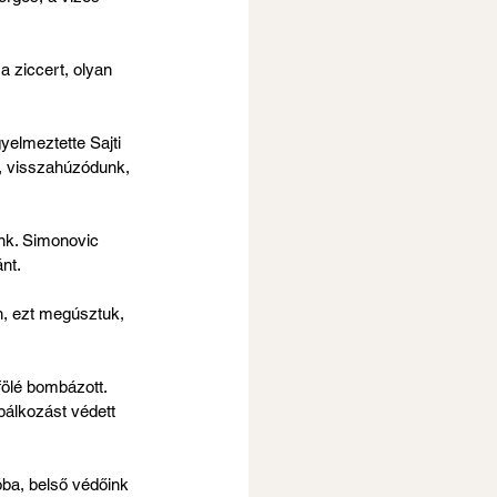
a ziccert, olyan 
gyelmeztette Sajti 
t, visszahúzódunk, 
unk. Simonovic 
ánt.
en, ezt megúsztuk, 
fölé bombázott. 
bálkozást védett 
óba, belső védőink 