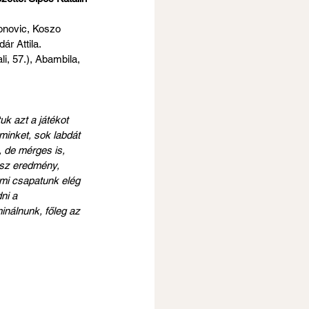
monovic, Koszo 
ár Attila.
i, 57.), Abambila, 
k azt a játékot 
minket, sok labdát 
 de mérges is, 
sz eredmény, 
mi csapatunk elég 
ni a 
nálnunk, főleg az 