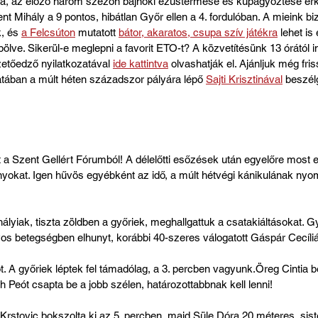
sa, az előző három szezon bajnoki ezüstérmese és kupagyőztese ér
t Mihály a 9 pontos, hibátlan Győr ellen a 4. fordulóban. A mieink b
, és 
a Felcsúton
 mutatott 
bátor, akaratos, csupa szív játékra
 lehet is
ölve. Sikerül-e meglepni a favorit ETO-t? A közvetítésünk 13 órától 
zetőedző nyilatkozatával 
ide kattintva
 olvashatják el. Ajánljuk még friss
atában a múlt héten századszor pályára lépő 
Sajti Krisztinával
 beszél
a Szent Gellért Fórumból! A délelőtti esőzések után egyelőre most el
ányokat. Igen hűvös egyébként az idő, a múlt hétvégi kánikulának nyo
lyiak, tiszta zöldben a győriek, meghallgattuk a csatakiáltásokat. G
os betegségben elhunyt, korábbi 40-szeres válogatott Gáspár Cecíliá
. A győriek léptek fel támadólag, a 3. percben vagyunk.Öreg Cintia 
h Peót csapta be a jobb szélen, határozottabbnak kell lenni!
rstovic bokszolta ki az 5. percben, majd Süle Dóra 20 méteres, sist