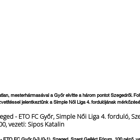
atlan, mesterhármasával a Győr elvitte a három pontot Szegedről. F
zvetítéssel jelentkeztünk a Simple Női Liga 4. fordulójának mérkőzésér
eged - ETO FC Győr, Simple Női Liga 4. forduló, Sz
0, vezeti: Sipos Katalin
 ETO FC Győr 0-3 (0-1). Szeged, Szent Gellért Fórum, 100 néző, vez