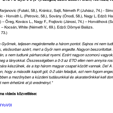
Marjanovic (Futaki, 58.), Kránicz, Sajti, Németh P. (Juhász, 74.) - Si
c - Horváth L. (Petrovic, 58.), Sovány (Ónodi, 58.), Nagy L. Edző: Had
) – Öreg, Kovács L., Nagy F., Frajtovic (Jánosi, 74.) – Horváthová (Sal
 – Kocsán, White (Németh V., 69.). Edző: Dörnyei Balázs.
 73.)
a Győrnek, teljesen megérdemelte a három pontot. Sajnos mi nem tudtu
nk, elsősorban azért, mert a Győr nem engedte. Nagyon beszorítottak 
án, s nem tudtunk párharcokat nyerni. Ezért nagyon szomorú vagyok,
meg a lányokkal. Összességében a 0-3 az ETO ellen nem annyira ros
ára készülnek, és a top három magyar csapat között vannak. De! A 
lan, hogy a második kapott gól, 0-2 után feladjuk, ezt nem fogom enged
ben a mezőnyben a küzdeni tudásunkkal és akaraterőnkkel kell domi
t nem érhetünk el jó eredményt."
a videós közvetítése:
NHYoV0I