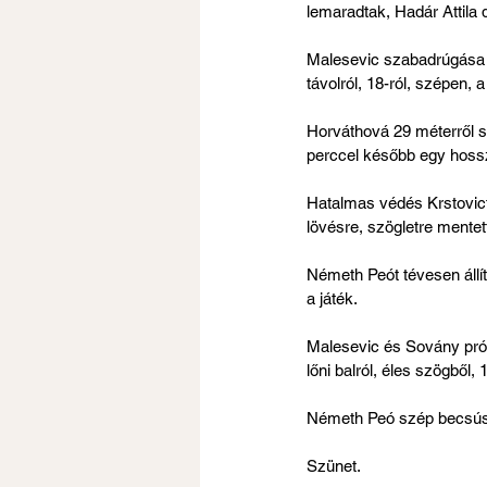
lemaradtak, Hadár Attila
Malesevic szabadrúgása u
távolról, 18-ról, szépen, 
Horváthová 29 méterről sz
perccel később egy hosszú
Hatalmas védés Krstovictó
lövésre, szögletre mentet
Németh Peót tévesen állít
a játék.
Malesevic és Sovány prób
lőni balról, éles szögből,
Németh Peó szép becsúszó
Szünet.