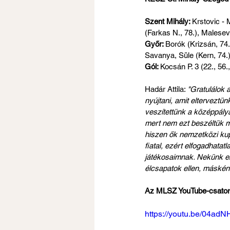
Szent Mihály: 
Krstovic - 
(Farkas N., 78.), Malesevi
Győr: 
Borók (Krizsán, 74.
Savanya, Süle (Kern, 74.)
Gól: 
Kocsán P. 3 (22., 56.,
Hadár Attila: 
"Gratulálok 
nyújtani, amit elterveztü
veszítettünk a középpály
mert nem ezt beszéltük 
hiszen ők nemzetközi kup
fiatal, ezért elfogadhatat
játékosaimnak. Nekünk eb
élcsapatok ellen, máskén
Az MLSZ YouTube-csatorn
https://youtu.be/04ad