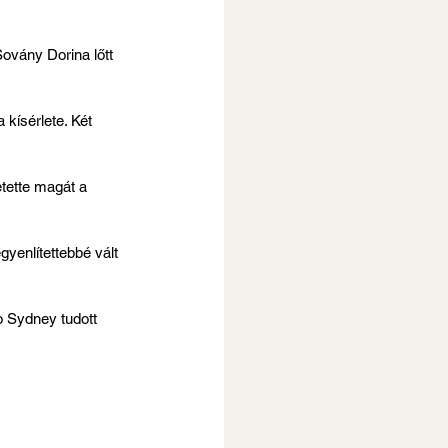
ovány Dorina lőtt 
kísérlete. Két 
tette magát a 
yenlítettebbé vált 
o Sydney tudott 